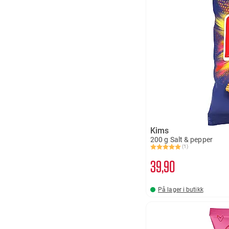
Kims
200 g Salt & pepper
(1)
Karakter:
5.0 av 5 mulige
39
90
På lager i butikk