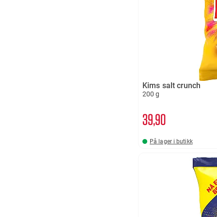
Kims salt crunch
200 g
39
90
På lager i butikk