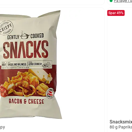
På lager i 
Spar 49%
Snacksmi
spy
80 g Paprika