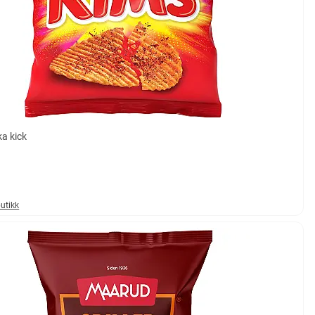
ka kick
mulige
butikk