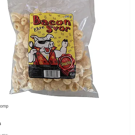
r
homp
0