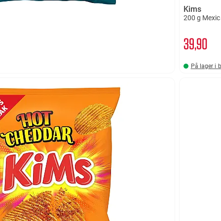
Kims
200 g Mexic
39
90
På lager i 