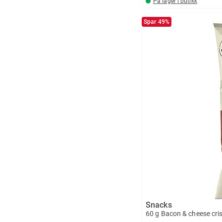
På lager i butikk
Spar 49%
Snacks
60 g Bacon & cheese cri