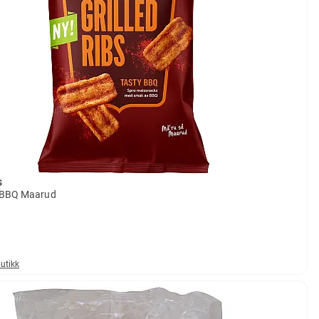
s
y BBQ Maarud
butikk