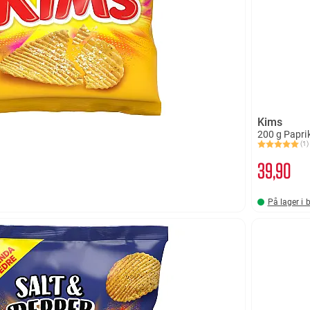
Kims
200 g Papri
(1)
Karakter:
5.0 av 5 
39
90
På lager i 