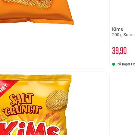
Kims
200 g Sour 
39
90
På lager i 