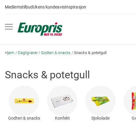
Gå
Medlemstilbud
Ukens kundeavis
Inspirasjon
til
innhold
Hjem
Dagligvarer
Godteri & snacks
Snacks & potetgull
Snacks & potetgull
Godteri & snacks
Konfekt
Sjokolade
Go