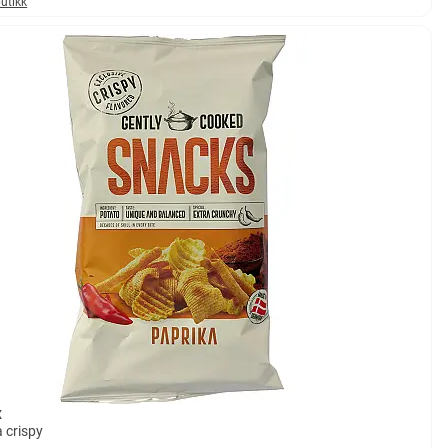
butikk
x
 crispy