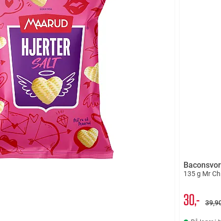
Baconsvo
135 g Mr C
30,-
39
9