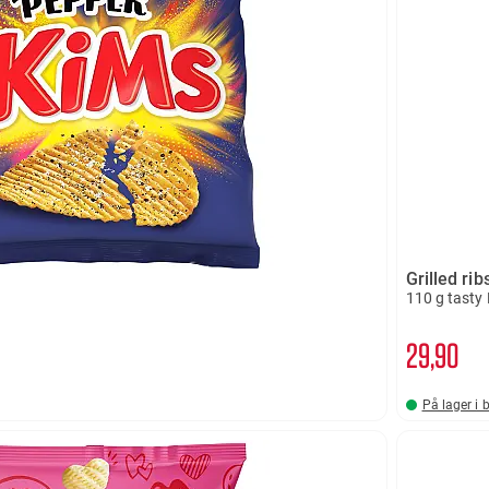
Grilled rib
110 g tast
29
90
På lager i 