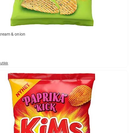
cream & onion
butikk