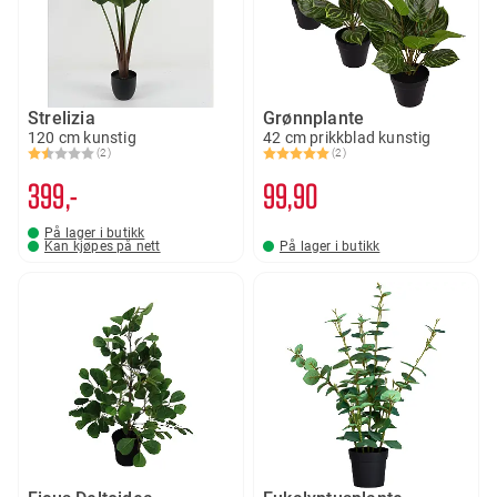
Strelizia
Grønnplante
120 cm kunstig
42 cm prikkblad kunstig
(2)
(2)
Karakter:
1.5 av 5 mulige
Karakter:
5.0 av 5 mulige
399,-
99
90
På lager i butikk
Kan kjøpes på nett
På lager i butikk