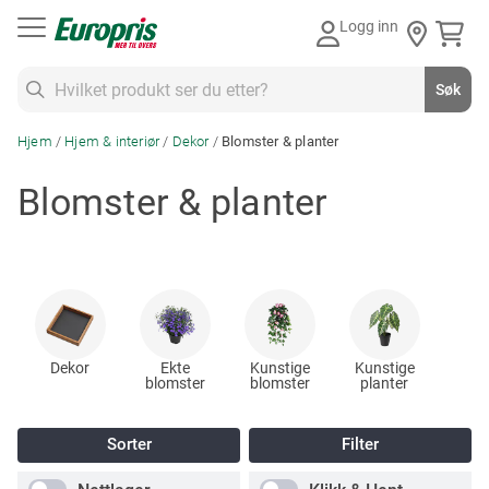
Gå
Logg inn
til
innhold
Søk
Søk
Hjem
Hjem & interiør
Dekor
Blomster & planter
Blomster & planter
Dekor
Ekte
Kunstige
Kunstige
blomster
blomster
planter
Sorter
Filter