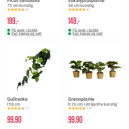
Ficus Deltoidea
Eukalyptusplante
75 cm kunstig
54 cm kunstig
(4)
(4)
Karakter:
4.8 av 5 mulige
Karakter:
5.0 av 5 mulige
199,-
149,-
På lager i butikk
På lager i butikk
Kan kjøpes på nett
Kan kjøpes på nett
Gullranke
Grønnplante
l 50 cm
h 26 cm i stråpotte kunstig
(1)
(13)
Karakter:
4.0 av 5 mulige
Karakter:
4.2 av 5 mulige
99
90
99
90