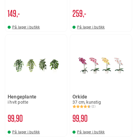
149,-
259,-
På lager i butikk
På lager i butikk
Hengeplante
Orkide
i hvit potte
37 cm, kunstig
(2)
Karakter:
4.5 av 5 mulige
99
90
99
90
På lager i butikk
På lager i butikk