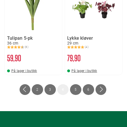
Tulipan 5-pk
Lykke kløver
36 cm
29 cm
(6)
(4)
Karakter:
4.2 av 5 mulige
Karakter:
5.0 av 5 mulige
59
90
79
90
På lager i butikk
På lager i butikk
Side
Side
Forrige
Side
Side
You're
Side
Side
Side
Neste
2
3
4
5
6
currently
reading
page