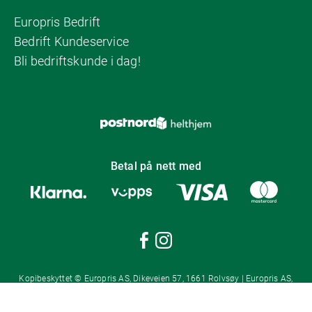
Europris Bedrift
Bedrift Kundeservice
Bli bedriftskunde i dag!
Betal på nett med
Kopibeskyttet © Europris AS, Dikeveien 57, 1661 Rolvsøy | Europris AS,
Postboks 1421, 1602 Fredrikstad | Org.nr: 987 553 014