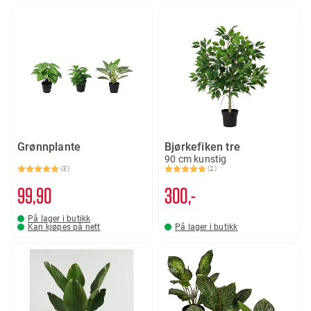
Grønnplante
Bjørkefiken tre
90 cm kunstig
(3)
(2)
Karakter:
5.0 av 5 mulige
Karakter:
5.0 av 5 mulige
99
90
300,-
På lager i butikk
Kan kjøpes på nett
På lager i butikk