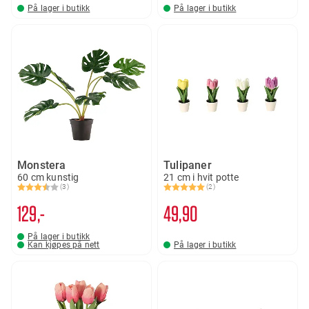
På lager i butikk
På lager i butikk
Monstera
Tulipaner
60 cm kunstig
21 cm i hvit potte
(3)
(2)
Karakter:
3.3 av 5 mulige
Karakter:
5.0 av 5 mulige
129,-
49
90
På lager i butikk
Kan kjøpes på nett
På lager i butikk