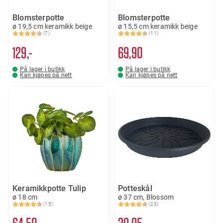
Blomsterpotte
Blomsterpotte
ø 19,5 cm keramikk beige
ø 15,5 cm keramikk beige
(7)
(11)
Karakter:
4.9 av 5 mulige
Karakter:
4.6 av 5 mulige
129,-
69
90
På lager i butikk
På lager i butikk
Kan kjøpes på nett
Kan kjøpes på nett
Keramikkpotte Tulip
Potteskål
ø 18 cm
ø 37 cm, Blossom
(15)
(23)
Karakter:
4.7 av 5 mulige
Karakter:
4.8 av 5 mulige
64
50
39
95