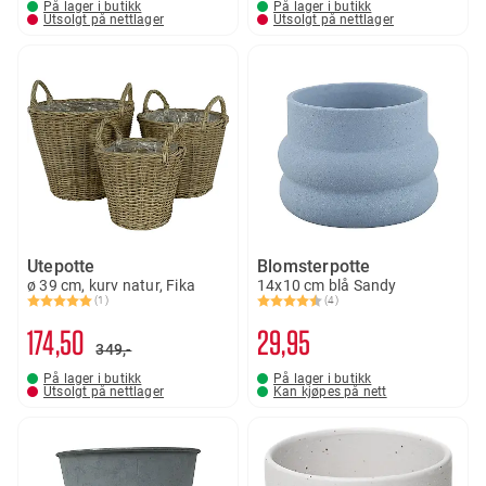
På lager i butikk
På lager i butikk
Utsolgt på nettlager
Utsolgt på nettlager
Utepotte
Blomsterpotte
ø 39 cm, kurv natur, Fika
14x10 cm blå Sandy
(1)
(4)
Karakter:
5.0 av 5 mulige
Karakter:
4.5 av 5 mulige
174
50
29
95
349,-
På lager i butikk
På lager i butikk
Utsolgt på nettlager
Kan kjøpes på nett