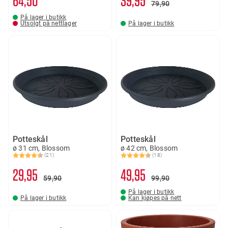
79
90
På lager i butikk
Utsolgt på nettlager
På lager i butikk
Potteskål
Potteskål
ø 31 cm, Blossom
ø 42 cm, Blossom
(21)
(18)
Karakter:
4.8 av 5 mulige
Karakter:
4.6 av 5 mulige
29
95
49
95
59
90
99
90
På lager i butikk
På lager i butikk
Kan kjøpes på nett