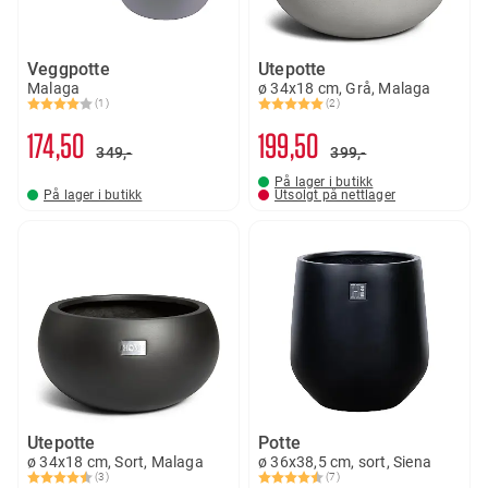
Veggpotte
Utepotte
Malaga
ø 34x18 cm, Grå, Malaga
(1)
(2)
Karakter:
4.0 av 5 mulige
Karakter:
5.0 av 5 mulige
174
50
199
50
349,-
399,-
På lager i butikk
På lager i butikk
Utsolgt på nettlager
Utepotte
Potte
ø 34x18 cm, Sort, Malaga
ø 36x38,5 cm, sort, Siena
(3)
(7)
Karakter:
4.3 av 5 mulige
Karakter:
4.6 av 5 mulige