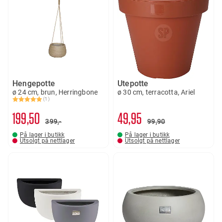
Hengepotte
Utepotte
ø 24 cm, brun, Herringbone
ø 30 cm, terracotta, Ariel
(1)
Karakter:
5.0 av 5 mulige
199
50
49
95
399,-
99
90
På lager i butikk
På lager i butikk
Utsolgt på nettlager
Utsolgt på nettlager