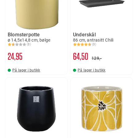
Blomsterpotte
Underskål
ø 14,5x14,8 cm, bølge
86 cm, antrasitt Chili
(3)
(3)
Karakter:
1.7 av 5 mulige
Karakter:
4.7 av 5 mulige
24
95
64
50
129,-
På lager i butikk
På lager i butikk