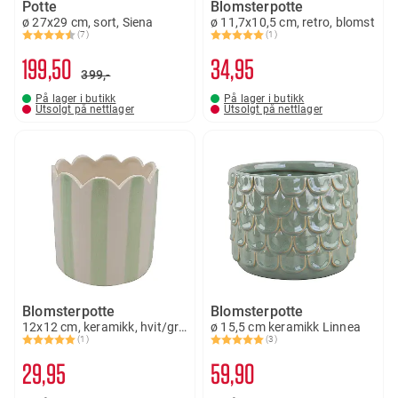
Potte
Blomsterpotte
ø 27x29 cm, sort, Siena
ø 11,7x10,5 cm, retro, blomst
(7)
(1)
Karakter:
4.3 av 5 mulige
Karakter:
5.0 av 5 mulige
199
50
34
95
399,-
På lager i butikk
På lager i butikk
Utsolgt på nettlager
Utsolgt på nettlager
Blomsterpotte
Blomsterpotte
12x12 cm, keramikk, hvit/grønn, stripe
ø 15,5 cm keramikk Linnea
(1)
(3)
Karakter:
5.0 av 5 mulige
Karakter:
5.0 av 5 mulige
29
95
59
90