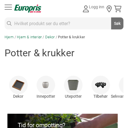
Gå
Logg inn
til
innhold
Søk
Søk
Hjem
Hjem & interiør
Dekor
Potter & krukker
Potter & krukker
Dekor
Innepotter
Utepotter
Tilbehør
Selvvanni