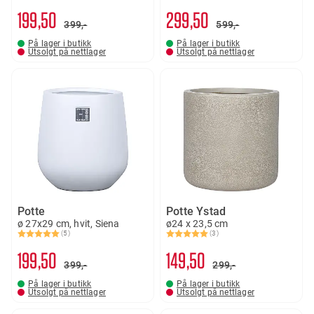
199
50
299
50
399,-
599,-
På lager i butikk
På lager i butikk
Utsolgt på nettlager
Utsolgt på nettlager
Potte
Potte Ystad
ø 27x29 cm, hvit, Siena
ø24 x 23,5 cm
(5)
(3)
Karakter:
5.0 av 5 mulige
Karakter:
5.0 av 5 mulige
199
50
149
50
399,-
299,-
På lager i butikk
På lager i butikk
Utsolgt på nettlager
Utsolgt på nettlager