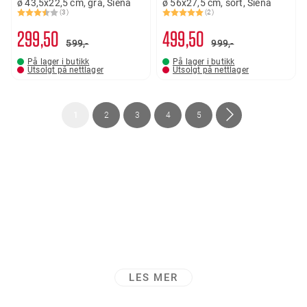
ø 43,5x22,5 cm, grå, Siena
ø 56x27,5 cm, sort, Siena
(3)
(2)
Karakter:
3.7 av 5 mulige
Karakter:
5.0 av 5 mulige
299
50
499
50
599,-
999,-
På lager i butikk
På lager i butikk
Utsolgt på nettlager
Utsolgt på nettlager
Side
You're
Side
Side
Side
Side
Side
Neste
1
2
3
4
5
currently
reading
page
LES MER