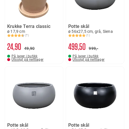
Krukke Terra classic
Potte skål
ø 17,9 cm
ø 56x27,5 cm, grå, Siena
(7)
(1)
Karakter:
4.4 av 5 mulige
Karakter:
5.0 av 5 mulige
24
90
499
50
49
90
999,-
På lager i butikk
På lager i butikk
Utsolgt på nettlager
Utsolgt på nettlager
Potte skål
Potte skål