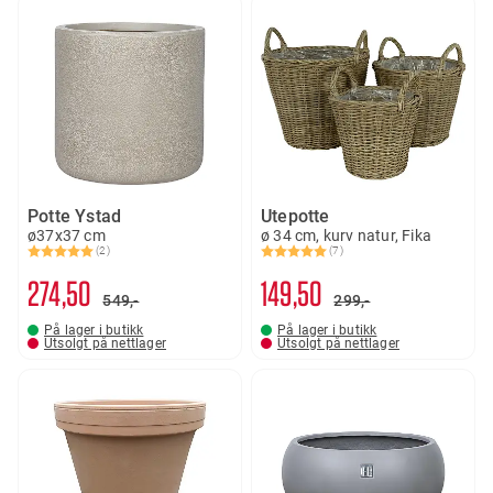
Potte Ystad
Utepotte
ø37x37 cm
ø 34 cm, kurv natur, Fika
(2)
(7)
Karakter:
5.0 av 5 mulige
Karakter:
5.0 av 5 mulige
274
50
149
50
549,-
299,-
På lager i butikk
På lager i butikk
Utsolgt på nettlager
Utsolgt på nettlager