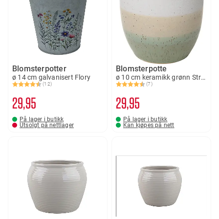
Blomsterpotter
Blomsterpotte
ø 14 cm galvanisert Flory
ø 10 cm keramikk grønn Stripe
(12)
(7)
Karakter:
4.8 av 5 mulige
Karakter:
4.7 av 5 mulige
29
95
29
95
På lager i butikk
På lager i butikk
Utsolgt på nettlager
Kan kjøpes på nett