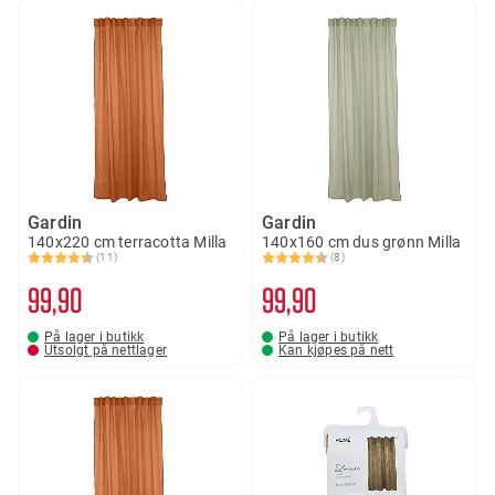
Gardin
Gardin
140x220 cm terracotta Milla
140x160 cm dus grønn Milla
(11)
(8)
Karakter:
4.4 av 5 mulige
Karakter:
4.4 av 5 mulige
99
90
99
90
På lager i butikk
På lager i butikk
Utsolgt på nettlager
Kan kjøpes på nett