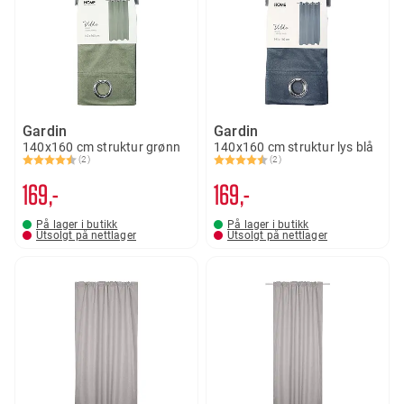
Gardin
Gardin
140x160 cm struktur grønn
140x160 cm struktur lys blå
(2)
(2)
Karakter:
4.5 av 5 mulige
Karakter:
4.5 av 5 mulige
169,-
169,-
På lager i butikk
På lager i butikk
Utsolgt på nettlager
Utsolgt på nettlager