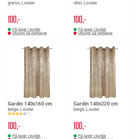
grønn, Louise
oker, Louise
100,-
100,-
På lager i butikk
På lager i butikk
Utsolgt på nettlager
Utsolgt på nettlager
Gardin 140x160 cm
Gardin 140x220 cm
beige, Louise
beige, Louise
(1)
Karakter:
4.0 av 5 mulige
100,-
100,-
På lager i butikk
På lager i butikk