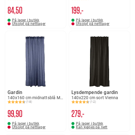
Karakter:
4.7 av 5 mulige
Karakter:
4.5 av 5 mulige
84
50
199,-
På lager i butikk
På lager i butikk
Utsolgt på nettlager
Utsolgt på nettlager
Gardin
Lysdempende gardin
140x160 cm midnattsblå Milla
140x220 cm sort Vienna
(18)
(12)
Karakter:
4.8 av 5 mulige
Karakter:
4.5 av 5 mulige
99
90
279,-
På lager i butikk
På lager i butikk
Utsolgt på nettlager
Kan kjøpes på nett