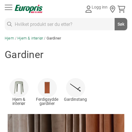
Gå
Logg inn
til
innhold
Søk
Søk
Hjem
Hjem & interiør
Gardiner
Gardiner
Hjem &
Ferdigsydde
Gardinstang
interiør
gardiner