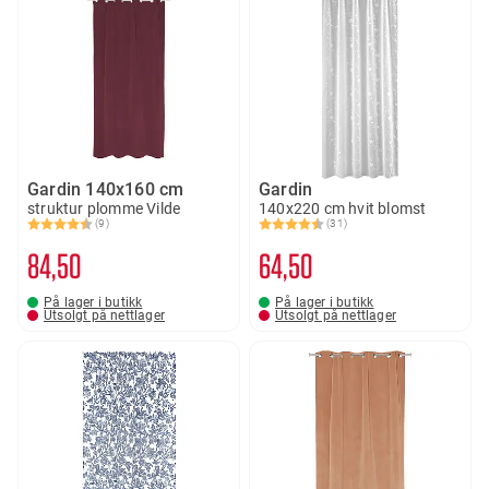
Gardin 140x160 cm
Gardin
struktur plomme Vilde
140x220 cm hvit blomst
(9)
(31)
Karakter:
4.8 av 5 mulige
Karakter:
4.5 av 5 mulige
84
50
64
50
På lager i butikk
På lager i butikk
Utsolgt på nettlager
Utsolgt på nettlager