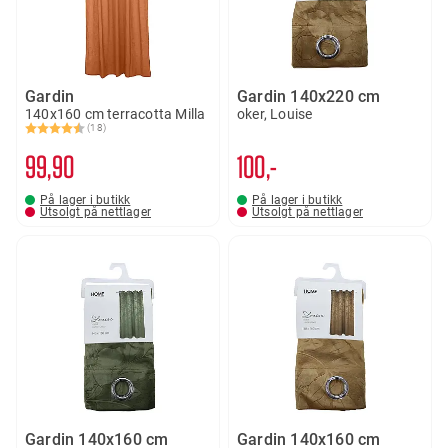
Gardin
Gardin 140x220 cm
140x160 cm terracotta Milla
oker, Louise
(18)
Karakter:
4.6 av 5 mulige
99
90
100,-
På lager i butikk
På lager i butikk
Utsolgt på nettlager
Utsolgt på nettlager
Gardin 140x160 cm
Gardin 140x160 cm