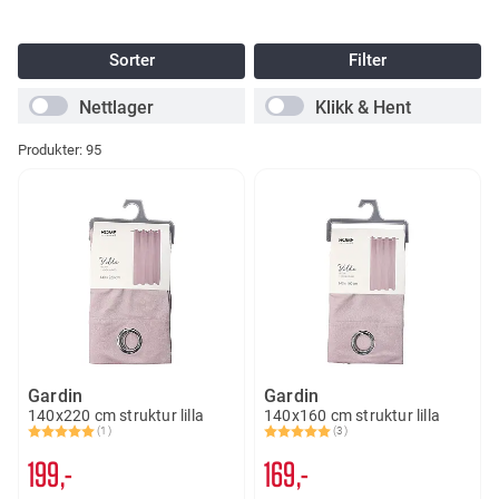
Sorter
Filter
Nettlager
Klikk & Hent
Produkter:
95
Gardin
Gardin
140x220 cm struktur lilla
140x160 cm struktur lilla
(1)
(3)
Karakter:
5.0 av 5 mulige
Karakter:
5.0 av 5 mulige
199,-
169,-