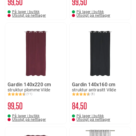
99
50
99
50
På lager i butikk
På lager i butikk
Utsolgt på nettlager
Utsolgt på nettlager
Gardin 140x220 cm
Gardin 140x160 cm
struktur plomme Vilde
struktur antrasitt Vilde
(11)
(5)
Karakter:
4.8 av 5 mulige
Karakter:
4.8 av 5 mulige
99
50
84
50
På lager i butikk
På lager i butikk
Utsolgt på nettlager
Utsolgt på nettlager