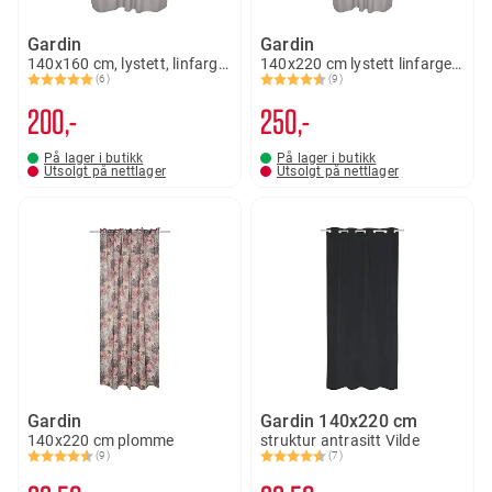
Gardin
Gardin
140x160 cm, lystett, linfarget, Stina
140x220 cm lystett linfarget, Stina
(6)
(9)
Karakter:
5.0 av 5 mulige
Karakter:
4.7 av 5 mulige
200,-
250,-
På lager i butikk
På lager i butikk
Utsolgt på nettlager
Utsolgt på nettlager
Gardin
Gardin 140x220 cm
140x220 cm plomme
struktur antrasitt Vilde
(9)
(7)
Karakter:
4.3 av 5 mulige
Karakter:
4.6 av 5 mulige