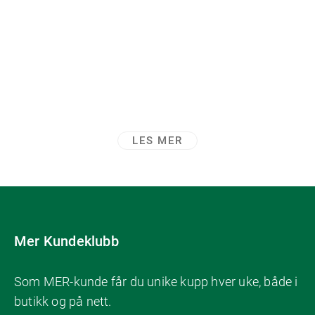
reading
page
LES MER
Mer Kundeklubb
Som MER-kunde får du unike kupp hver uke, både i
butikk og på nett.