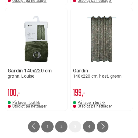
Utsolgt på nettlager
Utsolgt på nettlager
Gardin 140x220 cm
Gardin
grønn, Louise
140x220 cm, høst, grønn
100,-
199,-
På lager i butikk
På lager i butikk
Utsolgt på nettlager
Utsolgt på nettlager
Side
Side
Forrige
Side
Side
You're
Side
Side
Neste
1
2
3
4
currently