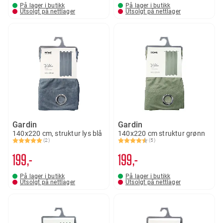
På lager i butikk
På lager i butikk
Utsolgt på nettlager
Utsolgt på nettlager
Gardin
Gardin
140x220 cm, struktur lys blå
140x220 cm struktur grønn
(2)
(5)
Karakter:
5.0 av 5 mulige
Karakter:
4.2 av 5 mulige
199,-
199,-
På lager i butikk
På lager i butikk
Utsolgt på nettlager
Utsolgt på nettlager