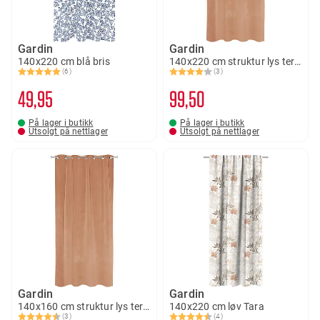
Gardin
Gardin
140x220 cm blå bris
140x220 cm struktur lys terracotta Vilde
(6)
(3)
Karakter:
5.0 av 5 mulige
Karakter:
4.0 av 5 mulige
49
95
99
50
På lager i butikk
På lager i butikk
Utsolgt på nettlager
Utsolgt på nettlager
Gardin
Gardin
140x160 cm struktur lys terracotta Vilde
140x220 cm løv Tara
(3)
(4)