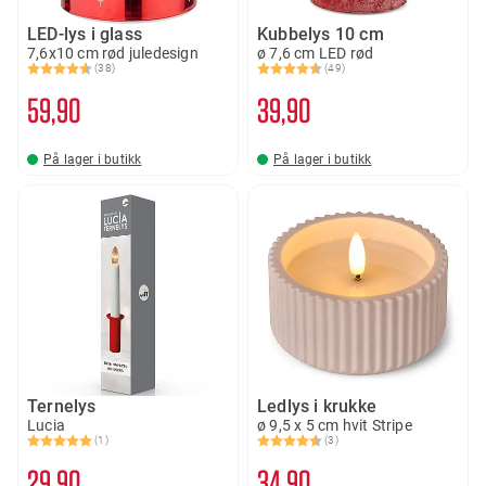
LED-lys i glass
Kubbelys 10 cm
7,6x10 cm rød juledesign
ø 7,6 cm LED rød
(38)
(49)
Karakter:
4.6 av 5 mulige
Karakter:
4.5 av 5 mulige
59
90
39
90
På lager i butikk
På lager i butikk
Ternelys
Ledlys i krukke
Lucia
ø 9,5 x 5 cm hvit Stripe
(1)
(3)
Karakter:
5.0 av 5 mulige
Karakter:
4.7 av 5 mulige
29
90
34
90