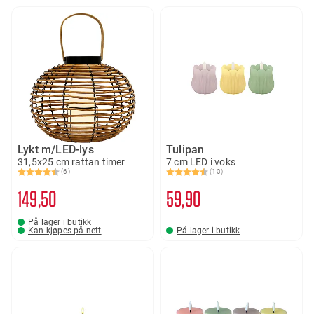
Lykt m/LED-lys
Tulipan
31,5x25 cm rattan timer
7 cm LED i voks
(6)
(10)
Karakter:
4.5 av 5 mulige
Karakter:
4.9 av 5 mulige
149
50
59
90
På lager i butikk
Kan kjøpes på nett
På lager i butikk