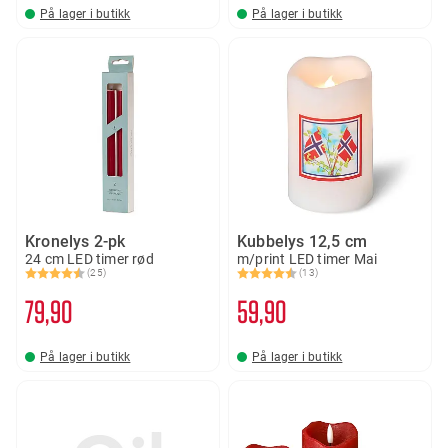
På lager i butikk
På lager i butikk
Kronelys 2-pk
Kubbelys 12,5 cm
24 cm LED timer rød
m/print LED timer Mai
(25)
(13)
Karakter:
4.5 av 5 mulige
Karakter:
4.8 av 5 mulige
79
90
59
90
På lager i butikk
På lager i butikk