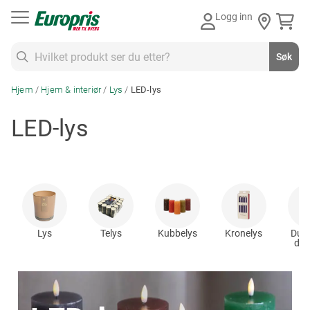
Gå
Logg inn
til
innhold
Søk
Søk
Hjem
Hjem & interiør
Lys
LED-lys
LED-lys
Lys
Telys
Kubbelys
Kronelys
Duft
duft