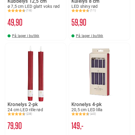
Kubbelys 12,5 cm
Kulelys 8 cm
ø 7,5 cm LED glatt voks rød
LED shiny rød
(16)
(11)
Karakter:
4.6 av 5 mulige
Karakter:
4.8 av 5 mulige
49
90
59
90
På lager i butikk
På lager i butikk
Kronelys 2-pk
Kronelys 4-pk
24 cm LED rille rød
20,5 cm LED lilla
(28)
(40)
Karakter:
4.7 av 5 mulige
Karakter:
4.7 av 5 mulige
79
90
149,-