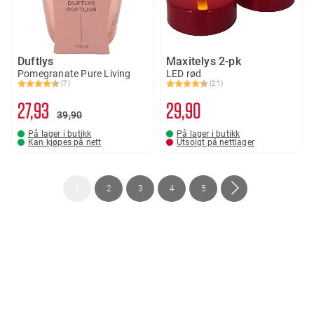
Duftlys
Maxitelys 2-pk
Pomegranate Pure Living
LED rød
(7)
(21)
Karakter:
4.3 av 5 mulige
Karakter:
4.8 av 5 mulige
27
93
29
90
39
90
På lager i butikk
På lager i butikk
Kan kjøpes på nett
Utsolgt på nettlager
Side
You're
Side
Side
Side
Side
Side
Neste
1
2
3
4
5
currently
reading
page