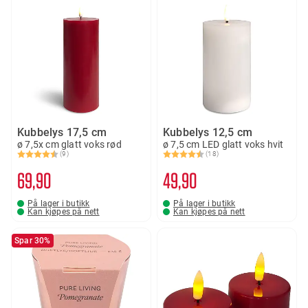
Kubbelys 17,5 cm
Kubbelys 12,5 cm
ø 7,5x cm glatt voks rød
ø 7,5 cm LED glatt voks hvit
(9)
(18)
Karakter:
4.9 av 5 mulige
Karakter:
4.8 av 5 mulige
69
90
49
90
På lager i butikk
På lager i butikk
Kan kjøpes på nett
Kan kjøpes på nett
Spar 30%