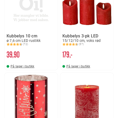
Kubbelys 10 cm
Kubbelys 3-pk LED
ø 7,6 cm LED rustikk
15/12/10 cm, voks rød
(72)
(57)
Karakter:
4.8 av 5 mulige
Karakter:
4.6 av 5 mulige
39
90
179,-
På lager i butikk
På lager i butikk