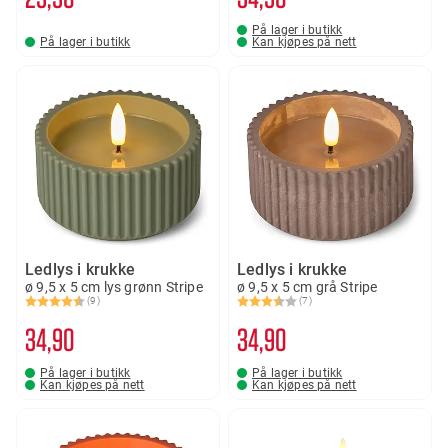
På lager i butikk
På lager i butikk
Kan kjøpes på nett
Ledlys i krukke
Ledlys i krukke
ø 9,5 x 5 cm lys grønn Stripe
ø 9,5 x 5 cm grå Stripe
(9)
(7)
Karakter:
4.3 av 5 mulige
Karakter:
3.6 av 5 mulige
34
90
34
90
På lager i butikk
På lager i butikk
Kan kjøpes på nett
Kan kjøpes på nett