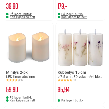
39
90
179,-
På lager i butikk
På lager i butikk
Kan kjøpes på nett
Kan kjøpes på nett
Minilys 2-pk
Kubbelys 15 cm
LED timer ute/inne
ø 7,5 cm LED voks m/villblomst
(3)
(1)
Karakter:
4.0 av 5 mulige
Karakter:
5.0 av 5 mulige
59
90
35
94
På lager i butikk
Kan kjøpes på nett
På lager i butikk