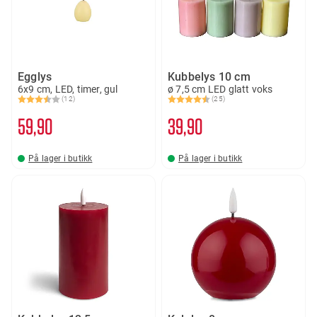
Egglys
Kubbelys 10 cm
6x9 cm, LED, timer, gul
ø 7,5 cm LED glatt voks
(12)
(25)
Karakter:
3.9 av 5 mulige
Karakter:
4.5 av 5 mulige
59
90
39
90
På lager i butikk
På lager i butikk