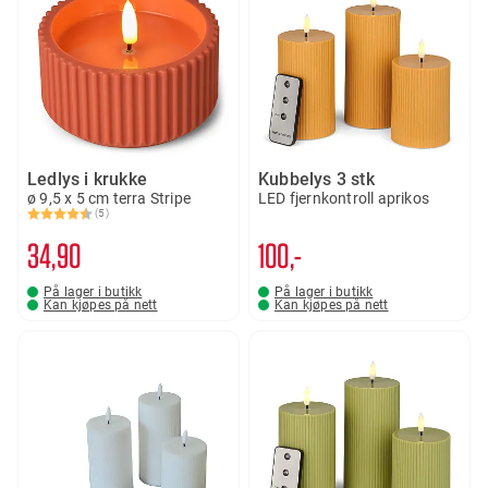
Ledlys i krukke
Kubbelys 3 stk
ø 9,5 x 5 cm terra Stripe
LED fjernkontroll aprikos
(5)
Karakter:
4.8 av 5 mulige
34
90
100,-
På lager i butikk
På lager i butikk
Kan kjøpes på nett
Kan kjøpes på nett