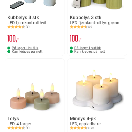
Kubbelys 3 stk
Kubbelys 3 stk
LED fjernkontroll hvit
LED fjernkontroll lys grønn
(8)
(9)
Karakter:
4.9 av 5 mulige
Karakter:
4.1 av 5 mulige
100,-
100,-
På lager i butikk
På lager i butikk
Kan kjøpes på nett
Kan kjøpes på nett
Telys
Minilys 4-pk
LED, 4 farger
LED, oppladbare
(6)
(10)
Karakter:
4.8 av 5 mulige
Karakter:
4.2 av 5 mulige