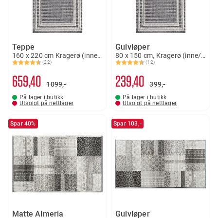
Teppe
Gulvløper
160 x 220 cm Kragerø (inne/ute)
80 x 150 cm, Kragerø (inne/ute)
(22)
(12)
Karakter:
4.5 av 5 mulige
Karakter:
4.2 av 5 mulige
659
40
239
40
1099,-
399,-
På lager i butikk
På lager i butikk
Utsolgt på nettlager
Utsolgt på nettlager
Spar 40%
Spar 103,-
Matte Almeria
Gulvløper