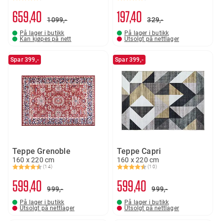
Karakter:
4.8 av 5 mulige
Karakter:
4.8 av 5 mulige
659
40
197
40
1099,-
329,-
På lager i butikk
På lager i butikk
Kan kjøpes på nett
Utsolgt på nettlager
Spar 399,-
Spar 399,-
Teppe Grenoble
Teppe Capri
160 x 220 cm
160 x 220 cm
(14)
(10)
Karakter:
4.1 av 5 mulige
Karakter:
4.7 av 5 mulige
599
40
599
40
999,-
999,-
På lager i butikk
På lager i butikk
Utsolgt på nettlager
Utsolgt på nettlager