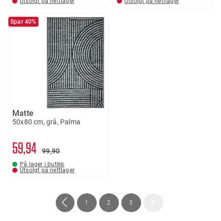
Utsolgt på nettlager
Utsolgt på nettlager
Spar 40%
Matte
50x80 cm, grå, Palma
59
94
99
90
På lager i butikk
Utsolgt på nettlager
Side
Side
Forrige
Side
Side
Side
You're
1
2
3
4
currently