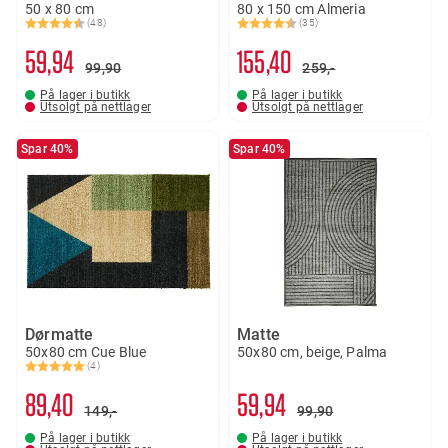
50 x 80 cm
80 x 150 cm Almeria
(48)
(35)
Karakter:
4.4 av 5 mulige
Karakter:
4.5 av 5 mulige
59
94
155
40
99
90
259,-
På lager i butikk
På lager i butikk
Utsolgt på nettlager
Utsolgt på nettlager
Spar 40%
Spar 40%
Dørmatte
Matte
50x80 cm Cue Blue
50x80 cm, beige, Palma
(4)
Karakter:
5.0 av 5 mulige
89
40
59
94
149,-
99
90
På lager i butikk
På lager i butikk