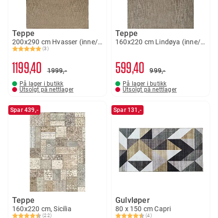
Teppe
Teppe
200x290 cm Hvasser (inne/ute)
160x220 cm Lindøya (inne/ute)
(3)
Karakter:
5.0 av 5 mulige
1199
40
599
40
1999,-
999,-
På lager i butikk
På lager i butikk
Utsolgt på nettlager
Utsolgt på nettlager
Spar 439,-
Spar 131,-
Teppe
Gulvløper
160x220 cm, Sicilia
80 x 150 cm Capri
(22)
(4)