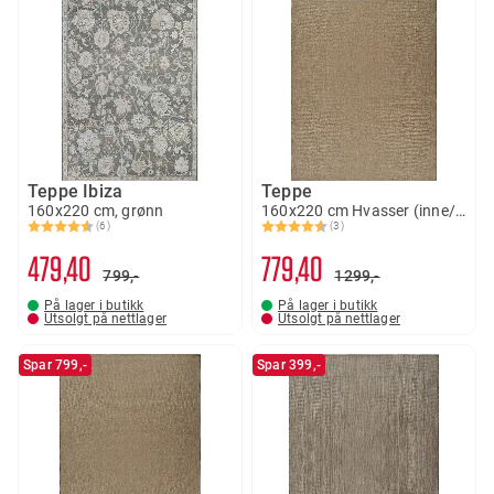
Teppe Ibiza
Teppe
160x220 cm, grønn
160x220 cm Hvasser (inne/ute)
(6)
(3)
Karakter:
4.7 av 5 mulige
Karakter:
4.7 av 5 mulige
479
40
779
40
799,-
1299,-
På lager i butikk
På lager i butikk
Utsolgt på nettlager
Utsolgt på nettlager
Spar 799,-
Spar 399,-