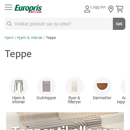
Gå
Logg inn
til
innhold
Søk
Søk
Hjem
Hjem & interiør
Teppe
Teppe
Hjem &
Gulvtepper
Ryer &
Dørmatter
Antis
interiør
filleryer
teppeu