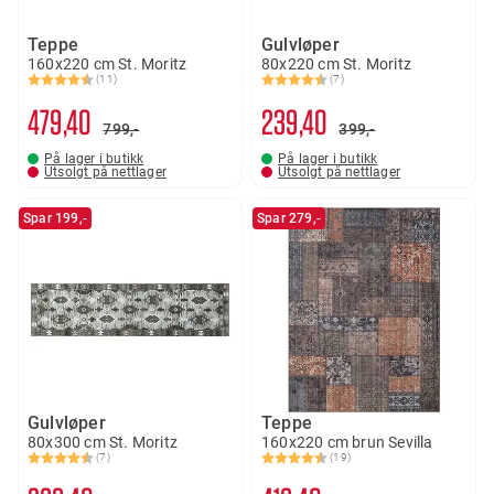
Teppe
Gulvløper
160x220 cm St. Moritz
80x220 cm St. Moritz
(11)
(7)
Karakter:
4.7 av 5 mulige
Karakter:
4.9 av 5 mulige
479
40
239
40
799,-
399,-
På lager i butikk
På lager i butikk
Utsolgt på nettlager
Utsolgt på nettlager
Spar 199,-
Spar 279,-
Gulvløper
Teppe
80x300 cm St. Moritz
160x220 cm brun Sevilla
(7)
(19)
Karakter:
4.4 av 5 mulige
Karakter:
4.6 av 5 mulige