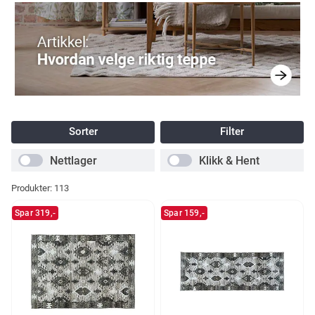
Sorter
Filter
Nettlager
Klikk & Hent
Produkter:
113
Spar 319,-
Spar 159,-