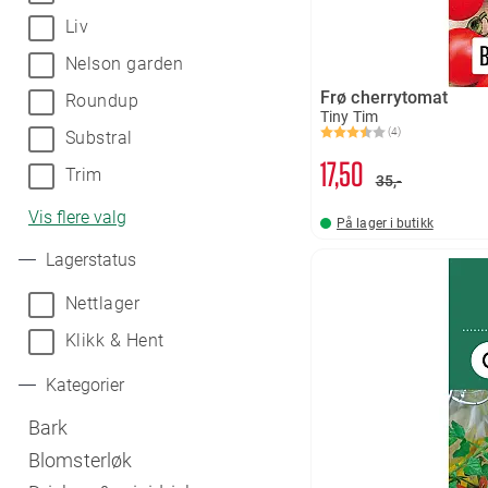
Liv
Nelson garden
Frø cherrytomat
Roundup
Tiny Tim
(4)
Substral
Karakter:
3.5 av 5 mulige
17
50
Trim
35,-
Vis flere valg
På lager i butikk
Lagerstatus
Nettlager
Klikk & Hent
Kategorier
Bark
Blomsterløk