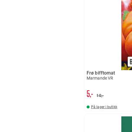
Frø bifftomat
Marmande VR
5,-
10,-
På lager i butikk