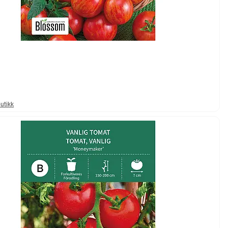
mulige
butikk