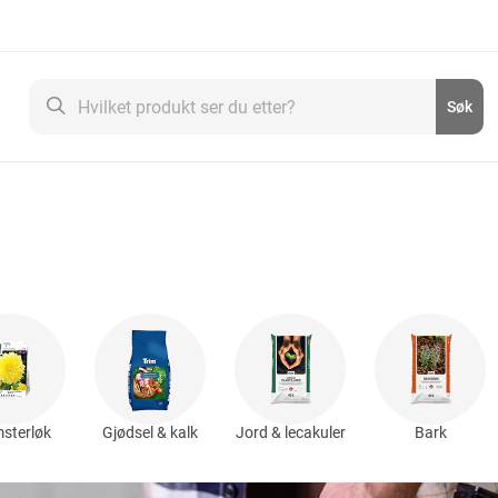
Søk
Søk
sterløk
Gjødsel & kalk
Jord & lecakuler
Bark