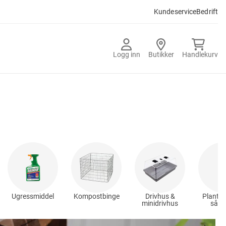
Kundeservice
Bedrift
Logg inn
Butikker
Handlekurv
Ugressmiddel
Kompostbinge
Drivhus &
Plantep
minidrivhus
såpo