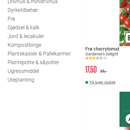
Drivhus & minidrivhus
Dyrketilbehør
Frø
Gjødsel & kalk
Jord & lecakuler
Kompostbinge
Frø cherrytomat
Plantekasser & Pallekarmer
Gardener's Delight
(2)
Karakter:
3.0 av 5 mulige
Plantepotte & såpotter
17
50
Ugressmiddel
35,-
Uteplanting
På lager i butikk