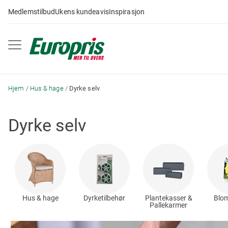
Gå
Medlemstilbud
Ukens kundeavis
Inspirasjon
til
innhold
Hjem
Hus & hage
Dyrke selv
Dyrke selv
Hus & hage
Dyrketilbehør
Plantekasser &
Blom
Pallekarmer