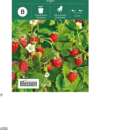
ær
butikk