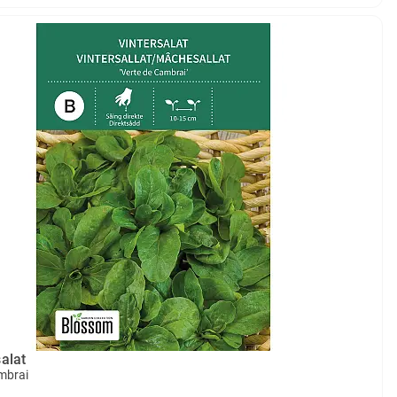
salat
mbrai