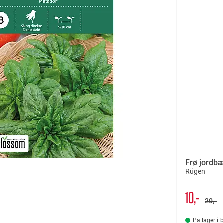
Frø jordb
Rügen
10,-
20,-
På lager i 