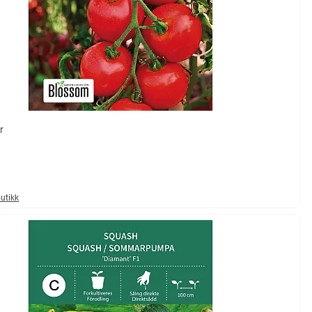
r
mulige
butikk