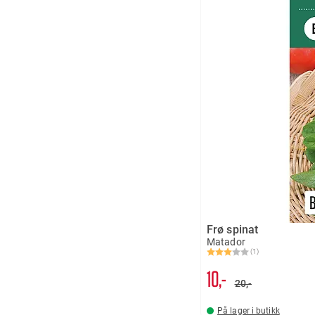
Frø spinat
Matador
(1)
Karakter:
3.0 av 5 mulige
10,-
20,-
På lager i butikk