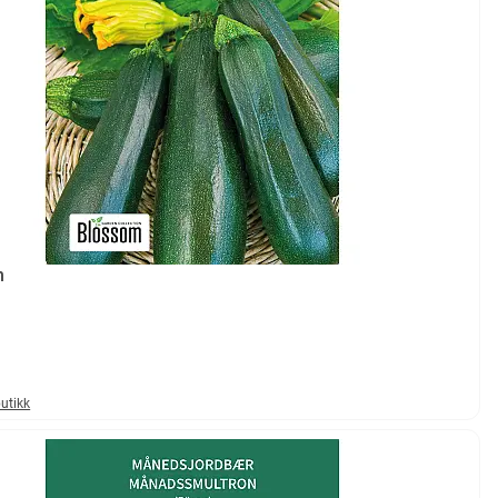
h
mulige
butikk