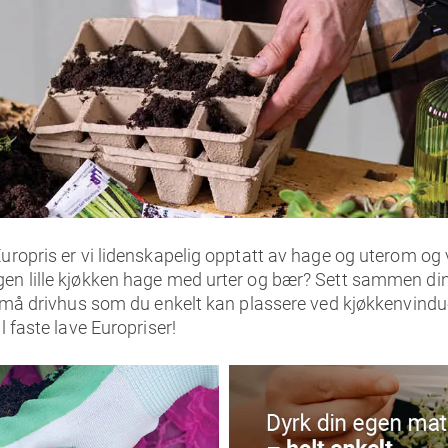
uropris er vi lidenskapelig opptatt av hage og uterom og vi
gen lille kjøkken hage med urter og bær? Sett sammen di
d små drivhus som du enkelt kan plassere ved kjøkkenvindue
l faste lave Europriser!