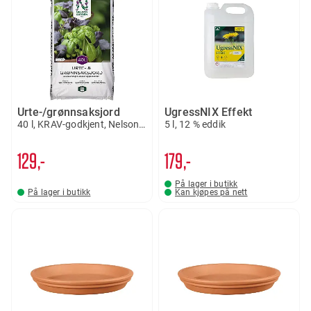
Urte-/grønnsaksjord
UgressNIX Effekt
40 l, KRAV-godkjent, Nelson Garden
5 l, 12 % eddik
129,-
179,-
På lager i butikk
På lager i butikk
Kan kjøpes på nett