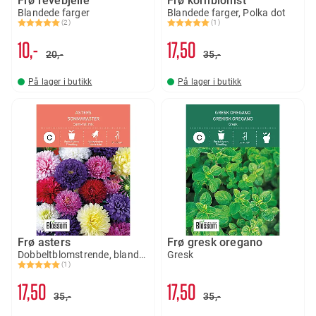
Frø revebjelle
Frø kornblomst
Blandede farger
Blandede farger, Polka dot
(2)
(1)
Karakter:
5.0 av 5 mulige
Karakter:
5.0 av 5 mulige
10,-
17
50
20,-
35,-
På lager i butikk
På lager i butikk
Frø asters
Frø gresk oregano
Dobbeltblomstrende, blandede farger
Gresk
(1)
Karakter:
5.0 av 5 mulige
17
50
17
50
35,-
35,-