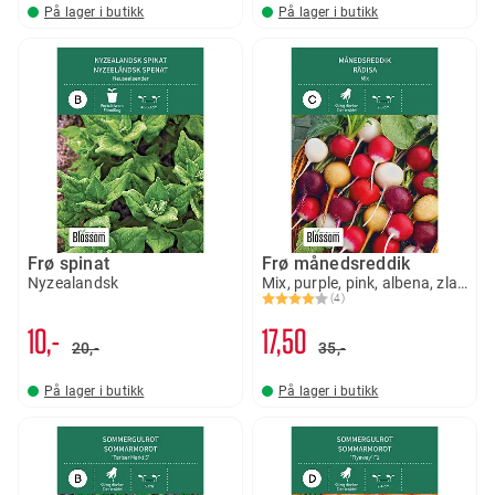
På lager i butikk
På lager i butikk
Frø spinat
Frø månedsreddik
Nyzealandsk
Mix, purple, pink, albena, zlata
(4)
Karakter:
4.0 av 5 mulige
10,-
17
50
20,-
35,-
På lager i butikk
På lager i butikk