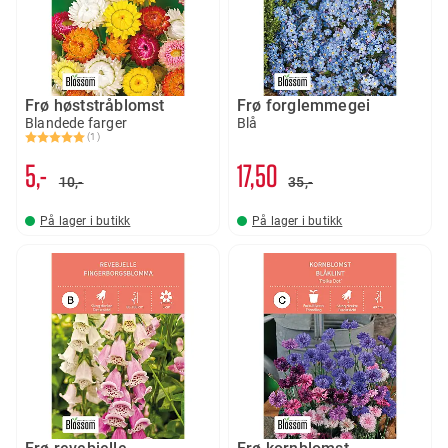
Frø høststråblomst
Frø forglemmegei
Blandede farger
Blå
(1)
Karakter:
5.0 av 5 mulige
5,-
17
50
10,-
35,-
På lager i butikk
På lager i butikk