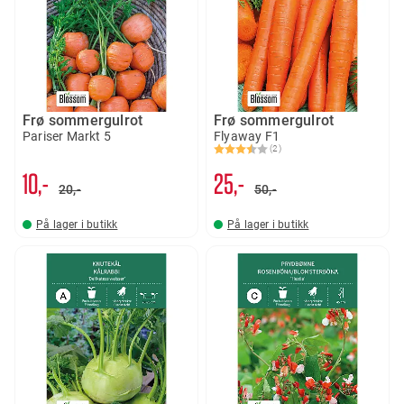
Frø sommergulrot
Frø sommergulrot
Pariser Markt 5
Flyaway F1
(2)
Karakter:
3.5 av 5 mulige
10,-
25,-
20,-
50,-
På lager i butikk
På lager i butikk