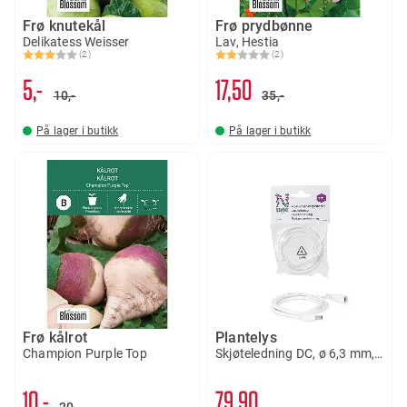
Frø knutekål
Frø prydbønne
Delikatess Weisser
Lav, Hestia
(2)
(2)
Karakter:
3.0 av 5 mulige
Karakter:
2.0 av 5 mulige
5,-
17
50
10,-
35,-
På lager i butikk
På lager i butikk
Frø kålrot
Plantelys
Champion Purple Top
Skjøteledning DC, ø 6,3 mm, 1 m
10,-
79
90