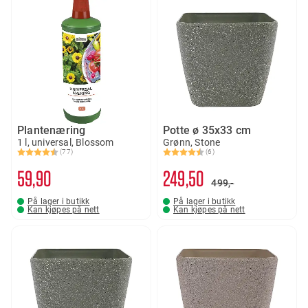
Plantenæring
Potte ø 35x33 cm
1 l, universal, Blossom
Grønn, Stone
(77)
(6)
Karakter:
4.5 av 5 mulige
Karakter:
4.7 av 5 mulige
59
90
249
50
499,-
På lager i butikk
På lager i butikk
Kan kjøpes på nett
Kan kjøpes på nett