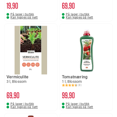
19
90
69
90
På lager i butikk
På lager i butikk
Kan kjøpes på nett
Kan kjøpes på nett
Vermiculite
Tomatnæring
3 l, Blossom
1 l, Blossom
(3)
Karakter:
4.7 av 5 mulige
69
90
99
90
På lager i butikk
På lager i butikk
Kan kjøpes på nett
Kan kjøpes på nett