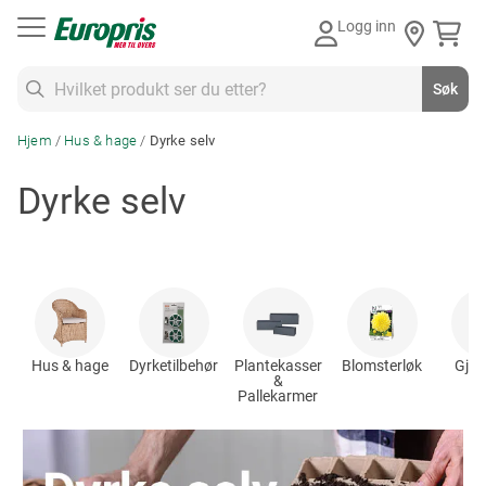
Gå
Logg inn
til
innhold
Søk
Søk
Hjem
Hus & hage
Dyrke selv
Dyrke selv
Hus & hage
Dyrketilbehør
Plantekasser
Blomsterløk
Gjød
&
ka
Pallekarmer