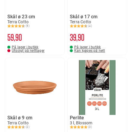
Skål ø 23 cm
Skål ø 17 cm
Terra Cotto
Terra Cotto
(5)
(4)
Karakter:
4.8 av 5 mulige
Karakter:
4.5 av 5 mulige
59
90
39
90
På lager i butikk
På lager i butikk
Utsolgt på nettlager
Kan kjøpes på nett
Skål ø 9 cm
Perlite
Terra Cotto
3 l, Blossom
(2)
(3)
Karakter:
4.5 av 5 mulige
Karakter:
5.0 av 5 mulige