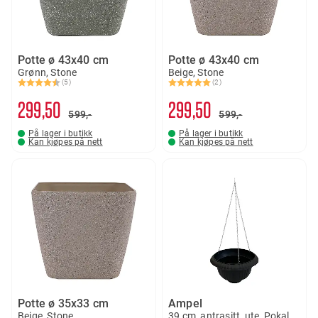
Potte ø 43x40 cm
Potte ø 43x40 cm
Grønn, Stone
Beige, Stone
(5)
(2)
Karakter:
4.4 av 5 mulige
Karakter:
5.0 av 5 mulige
299
50
299
50
599,-
599,-
På lager i butikk
På lager i butikk
Kan kjøpes på nett
Kan kjøpes på nett
Potte ø 35x33 cm
Ampel
Beige, Stone
39 cm, antrasitt, ute, Pokal