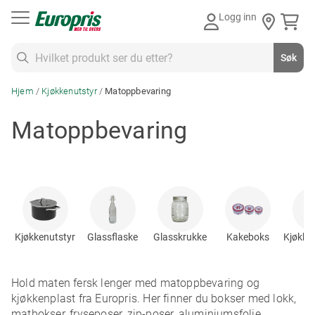
Gå
Logg inn
til
innhold
Søk
Søk
Hjem
Kjøkkenutstyr
Matoppbevaring
Matoppbevaring
Kjøkkenutstyr
Glassflaske
Glasskrukke
Kakeboks
Kjøkke
Hold maten fersk lenger med matoppbevaring og
kjøkkenplast fra Europris. Her finner du bokser med lokk,
matbokser, fryseposer, zip-poser, aluminiumsfolie,