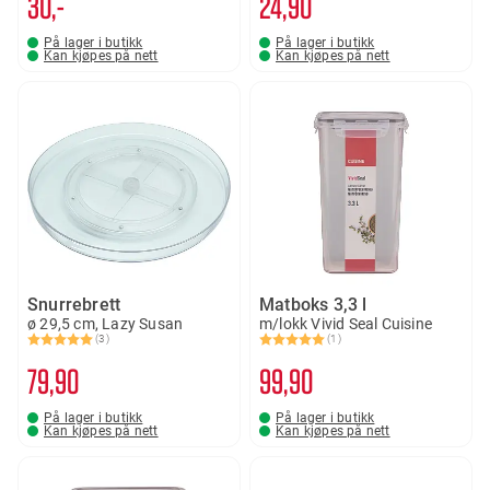
30,-
24
90
På lager i butikk
På lager i butikk
Kan kjøpes på nett
Kan kjøpes på nett
Snurrebrett
Matboks 3,3 l
ø 29,5 cm, Lazy Susan
m/lokk Vivid Seal Cuisine
(3)
(1)
Karakter:
5.0 av 5 mulige
Karakter:
5.0 av 5 mulige
79
90
99
90
På lager i butikk
På lager i butikk
Kan kjøpes på nett
Kan kjøpes på nett