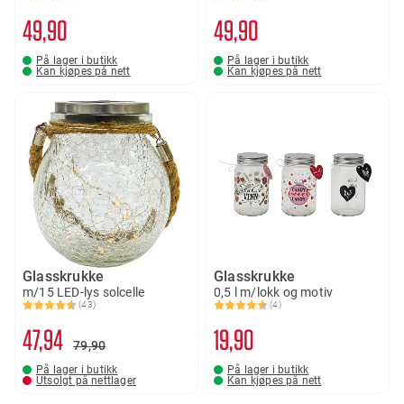
Karakter:
4.7 av 5 mulige
Karakter:
4.8 av 5 mulige
49
90
49
90
På lager i butikk
På lager i butikk
Kan kjøpes på nett
Kan kjøpes på nett
Glasskrukke
Glasskrukke
m/15 LED-lys solcelle
0,5 l m/lokk og motiv
(43)
(4)
Karakter:
4.5 av 5 mulige
Karakter:
4.8 av 5 mulige
47
94
19
90
79
90
På lager i butikk
På lager i butikk
Utsolgt på nettlager
Kan kjøpes på nett