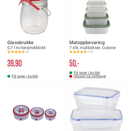
Glasskrukke
Matoppbevaring
0,7 l m/keramikklokk
7 stk, matbokser, Cuisine
(4)
(15)
Karakter:
4.8 av 5 mulige
Karakter:
4.9 av 5 mulige
39
90
50,-
På lager i butikk
På lager i butikk
Utsolgt på nettlager