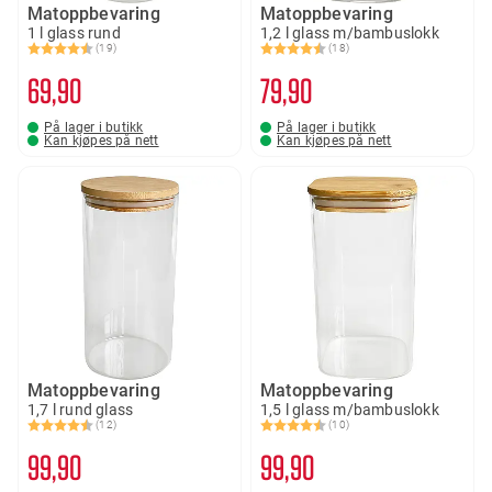
Matoppbevaring
Matoppbevaring
1 l glass rund
1,2 l glass m/bambuslokk
(19)
(18)
Karakter:
4.5 av 5 mulige
Karakter:
4.6 av 5 mulige
69
90
79
90
På lager i butikk
På lager i butikk
Kan kjøpes på nett
Kan kjøpes på nett
Matoppbevaring
Matoppbevaring
1,7 l rund glass
1,5 l glass m/bambuslokk
(12)
(10)
Karakter:
4.9 av 5 mulige
Karakter:
4.6 av 5 mulige
99
90
99
90