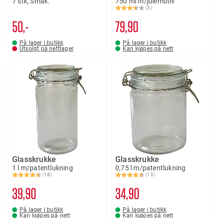
7 stk, Smak.
750 ml m/julemotiv
(3)
Karakter:
3.7 av 5 mulige
50,-
79
90
På lager i butikk
På lager i butikk
Utsolgt på nettlager
Kan kjøpes på nett
Glasskrukke
Glasskrukke
1 l m/patentlukning
0,75 l m/patentlukning
(18)
(13)
Karakter:
4.7 av 5 mulige
Karakter:
4.6 av 5 mulige
39
90
34
90
På lager i butikk
På lager i butikk
Kan kjøpes på nett
Kan kjøpes på nett