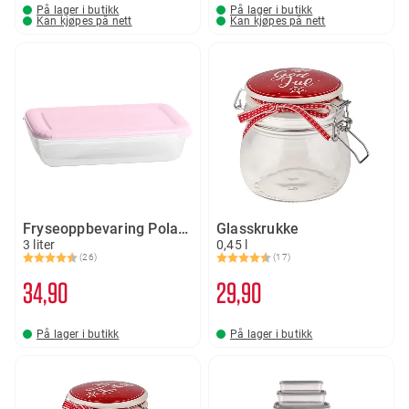
På lager i butikk
På lager i butikk
Kan kjøpes på nett
Kan kjøpes på nett
Fryseoppbevaring Polarboks
Glasskrukke
3 liter
0,45 l
(26)
(17)
Karakter:
4.7 av 5 mulige
Karakter:
4.5 av 5 mulige
34
90
29
90
På lager i butikk
På lager i butikk