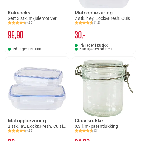
Kakeboks
Matoppbevaring
Sett 3 stk, m/julemotiver
2 stk, høy, Lock&Fresh, Cuisine
(20)
(12)
Karakter:
4.5 av 5 mulige
Karakter:
4.8 av 5 mulige
99
90
30,-
På lager i butikk
På lager i butikk
Kan kjøpes på nett
Matoppbevaring
Glasskrukke
2 stk, lav, Lock&Fresh, Cuisine
0,3 l, m/patentlukking
(26)
(3)
Karakter:
4.5 av 5 mulige
Karakter:
4.3 av 5 mulige