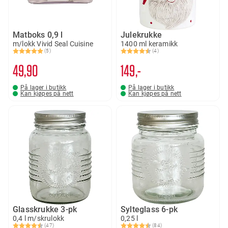
Matboks 0,9 l
Julekrukke
m/lokk Vivid Seal Cuisine
1400 ml keramikk
(5)
(4)
Karakter:
5.0 av 5 mulige
Karakter:
4.3 av 5 mulige
49
90
149,-
På lager i butikk
På lager i butikk
Kan kjøpes på nett
Kan kjøpes på nett
Glasskrukke 3-pk
Sylteglass 6-pk
0,4 l m/skrulokk
0,25 l
(47)
(84)