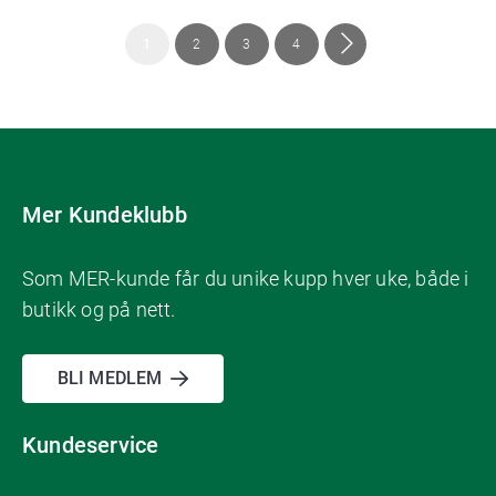
Side
You're
Side
Side
Side
Side
Neste
1
2
3
4
currently
reading
page
Mer Kundeklubb
Som MER-kunde får du unike kupp hver uke, både i
butikk og på nett.
BLI MEDLEM
Kundeservice