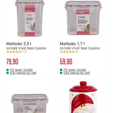
Matboks 2,5 l
Matboks 1,7 l
m/lokk Vivid Seal Cuisine
m/lokk Vivid Seal Cuisine
(13)
(8)
Karakter:
5.0 av 5 mulige
Karakter:
4.9 av 5 mulige
79
90
59
90
På lager i butikk
På lager i butikk
Kan kjøpes på nett
Kan kjøpes på nett