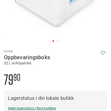
Skip
HOME
to
Oppbevaringsboks
the
32 l, m/klipslokk
beginning
of
the
79
90
images
gallery
Lagerstatus i din lokale butikk
Sjekk lagerstatus i flere butikker