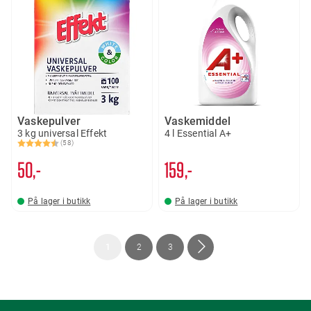
Vaskepulver
Vaskemiddel
3 kg universal Effekt
4 l Essential A+
(58)
Karakter:
4.5 av 5 mulige
50,-
159,-
På lager i butikk
På lager i butikk
Side
You're
Side
Side
Side
Neste
1
2
3
currently
reading