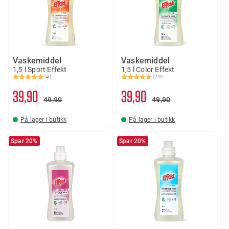
Vaskemiddel
Vaskemiddel
1,5 l Sport Effekt
1,5 l Color Effekt
(4)
(29)
Karakter:
5.0 av 5 mulige
Karakter:
4.3 av 5 mulige
39
90
39
90
49
90
49
90
På lager i butikk
På lager i butikk
Spar 20%
Spar 20%