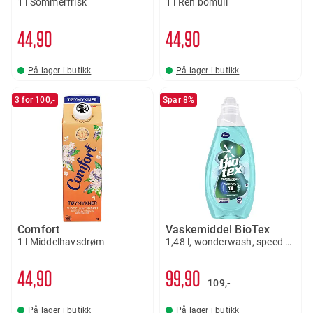
1 l Sommerfrisk
1 l Ren bomull
44
90
44
90
På lager i butikk
På lager i butikk
3 for 100,-
Spar 8%
Comfort
Vaskemiddel BioTex
1 l Middelhavsdrøm
1,48 l, wonderwash, speed clean
44
90
99
90
109,-
På lager i butikk
På lager i butikk