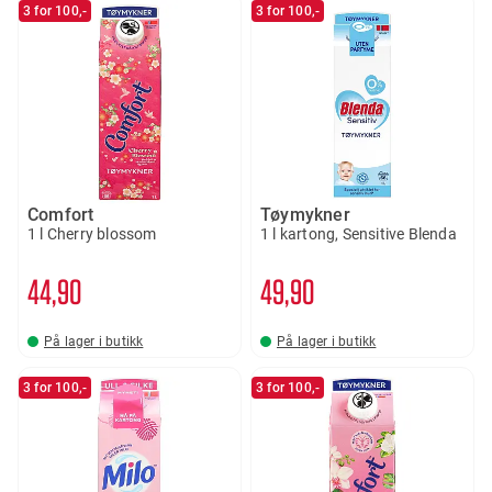
3 for 100,-
3 for 100,-
Comfort
Tøymykner
1 l Cherry blossom
1 l kartong, Sensitive Blenda
44
90
49
90
På lager i butikk
På lager i butikk
3 for 100,-
3 for 100,-