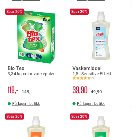
Spar 20%
Spar 20%
Bio Tex
Vaskemiddel
3,34 kg color vaskepulver
1,5 l Sensitive Effekt
(9)
Karakter:
4.7 av 5 mulige
119,-
39
90
149,-
49
90
På lager i butikk
På lager i butikk
Spar 20%
Spar 20%