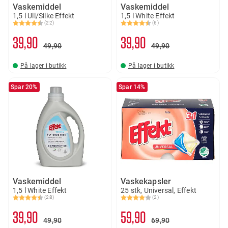
Vaskemiddel
Vaskemiddel
1,5 l Ull/Silke Effekt
1,5 l White Effekt
(22)
(6)
Karakter:
4.7 av 5 mulige
Karakter:
4.5 av 5 mulige
39
90
39
90
49
90
49
90
På lager i butikk
På lager i butikk
Spar 20%
Spar 14%
Vaskemiddel
Vaskekapsler
1,5 l White Effekt
25 stk, Universal, Effekt
(28)
(2)
Karakter:
4.5 av 5 mulige
Karakter:
4.0 av 5 mulige
39
90
59
90
49
90
69
90