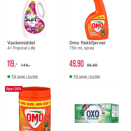
Vaskemiddel
Omo flekkfjerner
4 l Tropical Lilly
750 ml, spray
119,-
49
90
149,-
59
90
På lager i butikk
På lager i butikk
Spar 20%