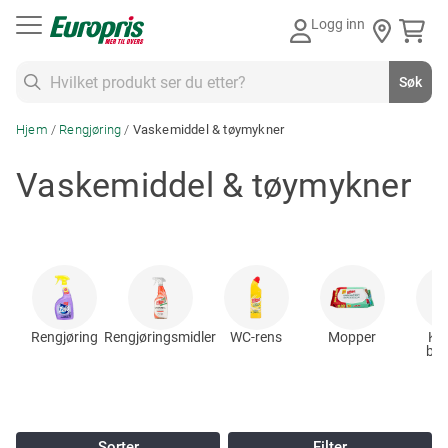
Gå
Logg inn
til
innhold
Søk
Søk
Hjem
Rengjøring
Vaskemiddel & tøymykner
Vaskemiddel & tøymykner
Rengjøring
Rengjøringsmidler
WC-rens
Mopper
Kos
bør
Sorter
Filter