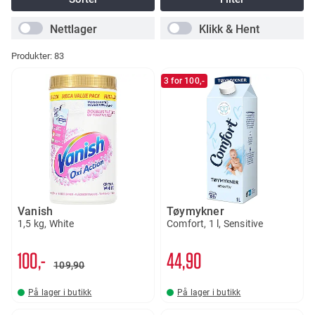
Nettlager
Klikk & Hent
Produkter:
83
3 for 100,-
Vanish
Tøymykner
1,5 kg, White
Comfort, 1 l, Sensitive
100,-
44
90
109
90
På lager i butikk
På lager i butikk