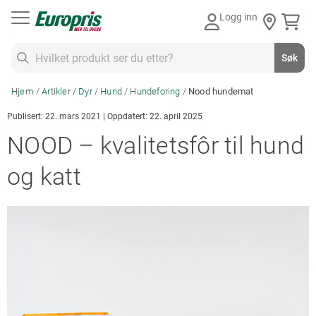
Gå
Logg inn
til
innhold
Søk
Søk
Hjem
Artikler
Dyr
Hund
Hundeforing
Nood hundemat
Publisert: 22. mars 2021 | Oppdatert: 22. april 2025
NOOD – kvalitetsfôr til hund
og katt