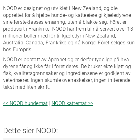
NOOD er ​​designet og utviklet i New Zealand, og ble
opprettet for å hjelpe hunde- og katteeiere gi kjæledyrene
sine førsteklasses ernæring, uten å blakke seg. Fôret er
produsert i Frankrike. NOOD har frem til nå servert over 13
millioner boller med fôr til kjæledyr i New Zealand,
Australia, Canada, Frankrike og nå Norge! Fôret selges kun
hos Europris.
NOOD er opptatt av åpenhet og er derfor tydelige på hva
dyrene får og ikke får i foret deres. De bruker ekte kjøtt og
fisk, kvalitetsgrønnsaker og ingrediensene er godkjent av
veterinærer. Ingen skumle overraskelser, ingen irriterende
tekst med liten skrift.
<< NOOD hundemat
|
NOOD kattemat >>
Dette sier NOOD: