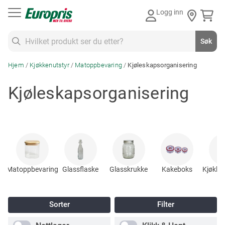
Gå
Logg inn
til
innhold
Søk
Søk
Hjem
Kjøkkenutstyr
Matoppbevaring
Kjøleskapsorganisering
Kjøleskapsorganisering
Matoppbevaring
Glassflaske
Glasskrukke
Kakeboks
Kjøkke
Sorter
Filter