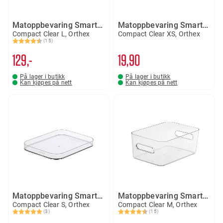
Matoppbevaring SmartStore 15,4 liter
Matoppbevaring SmartStore lokk
Compact Clear L, Orthex
Compact Clear XS, Orthex
(15)
Karakter:
4.1 av 5 mulige
129,-
19
90
På lager i butikk
På lager i butikk
Kan kjøpes på nett
Kan kjøpes på nett
Matoppbevaring SmartStore lokk
Matoppbevaring SmartStore 5,3 liter
Compact Clear S, Orthex
Compact Clear M, Orthex
(3)
(15)
Karakter:
5.0 av 5 mulige
Karakter:
4.5 av 5 mulige