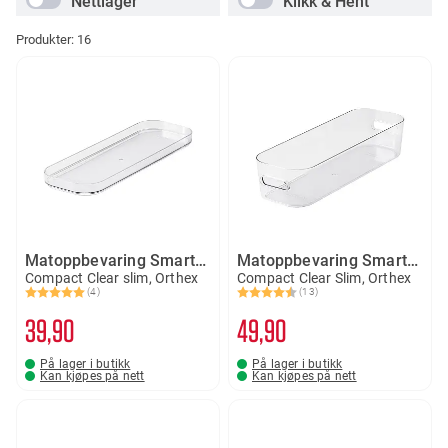
Nettlager
Klikk & Hent
Produkter:
16
Matoppbevaring SmartStore lokk
Matoppbevaring SmartStore 1,3 liter
Compact Clear slim, Orthex
Compact Clear Slim, Orthex
(4)
(13)
Karakter:
5.0 av 5 mulige
Karakter:
4.6 av 5 mulige
39
90
49
90
På lager i butikk
På lager i butikk
Kan kjøpes på nett
Kan kjøpes på nett