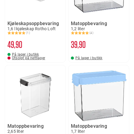
Kjøleskapsoppbevaring
Matoppbevaring
1,6 l kjøleskap Rotho Loft
1,2 liter
(1)
(4)
Karakter:
5.0 av 5 mulige
Karakter:
5.0 av 5 mulige
49
90
39
90
På lager i butikk
Utsolgt på nettlager
På lager i butikk
Matoppbevaring
Matoppbevaring
2,65 liter
1,7 liter