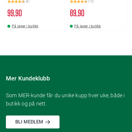
(6)
(12)
Karakter:
4.7 av 5 mulige
Karakter:
4.9 av 5 mulige
99
90
89
90
På lager i butikk
På lager i butikk
Mer Kundeklubb
Som MER-kunde får du unike kupp hver uke, både i
butikk og på nett.
BLI MEDLEM