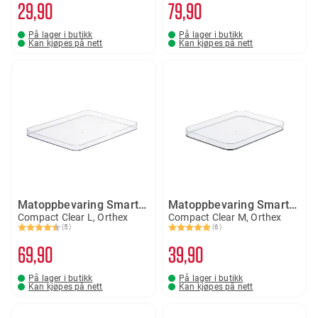
29
90
79
90
På lager i butikk
På lager i butikk
Kan kjøpes på nett
Kan kjøpes på nett
Matoppbevaring SmartStore lokk
Matoppbevaring SmartStore lokk
Compact Clear L, Orthex
Compact Clear M, Orthex
(5)
(6)
Karakter:
4.2 av 5 mulige
Karakter:
5.0 av 5 mulige
69
90
39
90
På lager i butikk
På lager i butikk
Kan kjøpes på nett
Kan kjøpes på nett