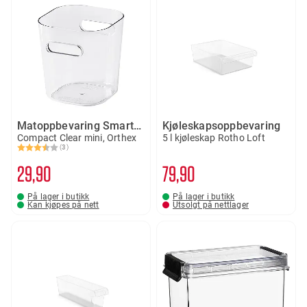
Matoppbevaring SmartStore 0,6 liter
Kjøleskapsoppbevaring
Compact Clear mini, Orthex
5 l kjøleskap Rotho Loft
(3)
Karakter:
3.7 av 5 mulige
29
90
79
90
På lager i butikk
På lager i butikk
Kan kjøpes på nett
Utsolgt på nettlager