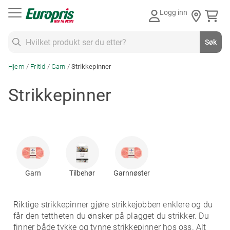
Gå
Logg inn
til
innhold
Søk
Søk
Hjem
Fritid
Garn
Strikkepinner
Strikkepinner
Garn
Tilbehør
Garnnøster
Riktige strikkepinner gjøre strikkejobben enklere og du
får den tettheten du ønsker på plagget du strikker. Du
finner både tykke og tynne strikkepinner hos oss. Alt