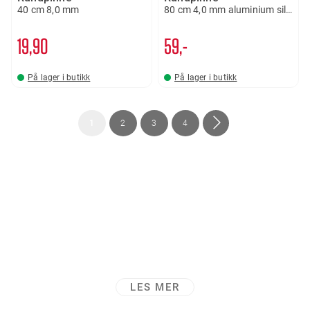
40 cm 8,0 mm
80 cm 4,0 mm aluminium silver
19
90
59,-
På lager i butikk
På lager i butikk
Side
You're
Side
Side
Side
Side
Neste
1
2
3
4
currently
reading
page
LES MER