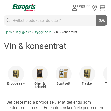
Gå
Logg inn
til
innhold
Søk
Søk
Hjem
Dagligvarer
Brygge selv
Vin & konsentrat
Vin & konsentrat
Brygge selv
Gjær &
Startsett
Flasker
Tilb
tilskudd
Det beste med å brygge selv er at det er du som
bestemmer smaken! Enten du ønsker å eksperimentere