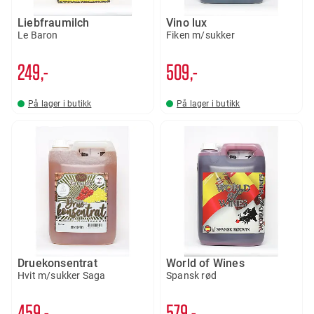
Liebfraumilch
Vino lux
Le Baron
Fiken m/sukker
249,-
509,-
På lager i butikk
På lager i butikk
Druekonsentrat
World of Wines
Hvit m/sukker Saga
Spansk rød
459,-
579,-