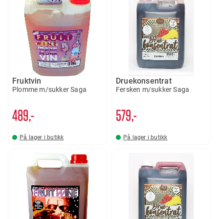
Fruktvin
Druekonsentrat
Plomme m/sukker Saga
Fersken m/sukker Saga
489,-
579,-
På lager i butikk
På lager i butikk