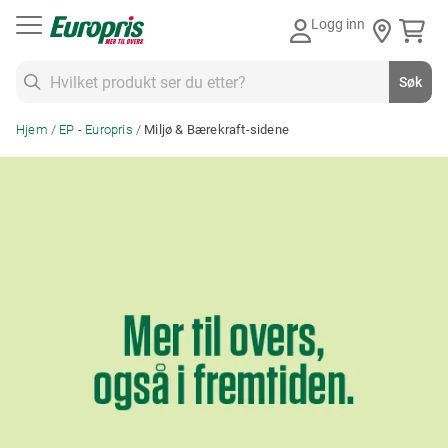
Gå
Logg inn
til
innhold
Søk
Søk
Hjem
EP - Europris
Miljø & Bærekraft-sidene