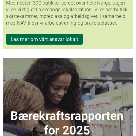
Med nesten 300 butikker spredt over hele Norge, utgjør
vi en viktig del av mange lokalsamfunn. Vi er nærbutikk,
skattekammer, møteplass og arbeidsgiver. I samarbeid
med NAV tilbyr vi arbeidstrening og praksisplasser.
Les mer om vårt ansvar lokalt