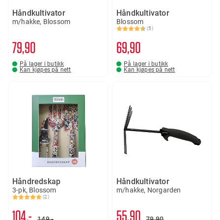
Håndkultivator
Håndkultivator
m/hakke, Blossom
Blossom
(5)
Karakter:
4.4 av 5 mulige
79
90
69
90
På lager i butikk
På lager i butikk
Kan kjøpes på nett
Kan kjøpes på nett
Håndredskap
Håndkultivator
3-pk, Blossom
m/hakke, Norgarden
(2)
Karakter:
5.0 av 5 mulige
104,-
55
90
149,-
79
90