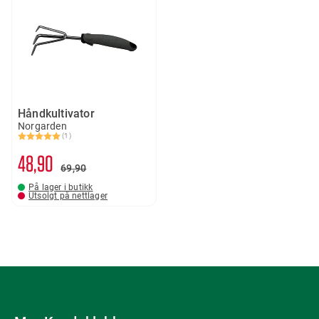
Håndkultivator
Norgarden
(1)
Karakter:
5.0 av 5 mulige
48
90
69
90
På lager i butikk
Utsolgt på nettlager