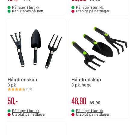
På lager i butikk
På lager i butikk
Kan kjøpes på nett
Utsolgt på nettlager
Håndredskap
Håndredskap
3-pk
3-pk, hage
(13)
Karakter:
4.5 av 5 mulige
50,-
48
90
69
90
På lager i butikk
På lager i butikk
Utsolgt på nettlager
Utsolgt på nettlager