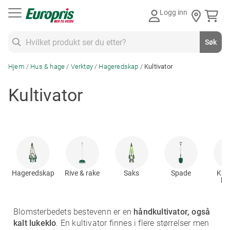
Gå
Logg inn
til
innhold
Søk
Søk
Hjem
Hus & hage
Verktøy
Hageredskap
Kultivator
Kultivator
Hageredskap
Rive & rake
Saks
Spade
Kraf
ha
Blomsterbedets bestevenn er en
håndkultivator, også
kalt lukeklo
. En kultivator finnes i flere størrelser men