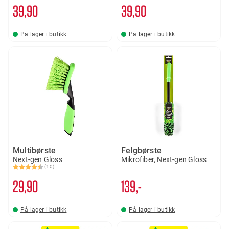
39
90
39
90
På lager i butikk
På lager i butikk
Multibørste
Felgbørste
Next-gen Gloss
Mikrofiber, Next-gen Gloss
(10)
Karakter:
4.4 av 5 mulige
29
90
139,-
På lager i butikk
På lager i butikk