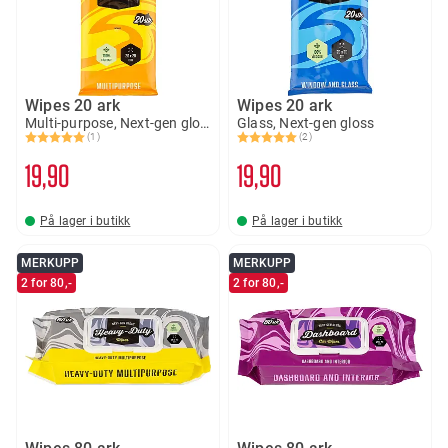
Wipes 20 ark
Wipes 20 ark
Multi-purpose, Next-gen gloss
Glass, Next-gen gloss
(1)
(2)
Karakter:
5.0 av 5 mulige
Karakter:
5.0 av 5 mulige
19
90
19
90
På lager i butikk
På lager i butikk
MERKUPP
MERKUPP
2 for 80,-
2 for 80,-