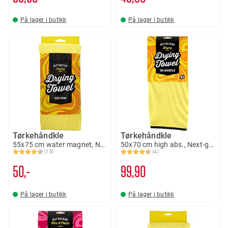
På lager i butikk
På lager i butikk
Tørkehåndkle
Tørkehåndkle
55x75 cm water magnet, Next-gen Gloss
50x70 cm high abs., Next-gen Gloss
(13)
(4)
Karakter:
4.7 av 5 mulige
Karakter:
4.8 av 5 mulige
50,-
99
90
På lager i butikk
På lager i butikk