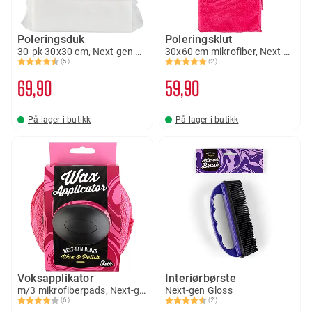
Poleringsduk
Poleringsklut
30-pk 30x30 cm, Next-gen Gloss
30x60 cm mikrofiber, Next-gen Gloss
(5)
(2)
Karakter:
4.8 av 5 mulige
Karakter:
5.0 av 5 mulige
69
90
59
90
På lager i butikk
På lager i butikk
Voksapplikator
Interiørbørste
m/3 mikrofiberpads, Next-gen Gloss
Next-gen Gloss
(6)
(2)
Karakter:
4.0 av 5 mulige
Karakter:
4.5 av 5 mulige