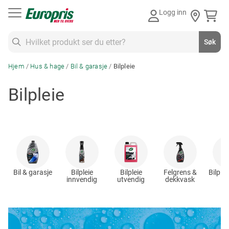
Gå
Logg inn
til
innhold
Søk
Søk
Hjem
Hus & hage
Bil & garasje
Bilpleie
Bilpleie
Bil & garasje
Bilpleie
Bilpleie
Felgrens &
Bilplei
innvendig
utvendig
dekkvask