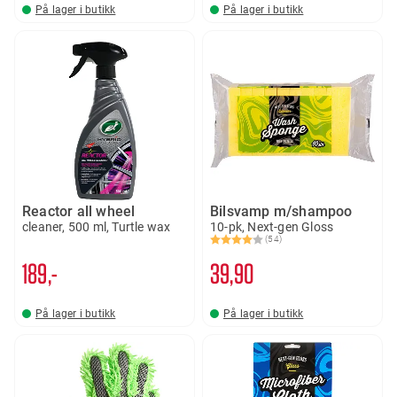
På lager i butikk
På lager i butikk
Reactor all wheel
Bilsvamp m/shampoo
cleaner, 500 ml, Turtle wax
10-pk, Next-gen Gloss
(54)
Karakter:
4.0 av 5 mulige
189,-
39
90
På lager i butikk
På lager i butikk