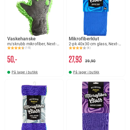
Vaskehanske
Mikrofiberklut
m/skrubb mikrofiber, Next-gen Gloss
2-pk 40x30 cm glass, Next-gen Gloss
(15)
(6)
Karakter:
4.6 av 5 mulige
Karakter:
4.0 av 5 mulige
50,-
27
93
39
90
På lager i butikk
På lager i butikk