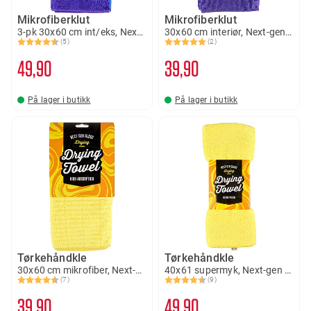
Mikrofiberklut
Mikrofiberklut
3-pk 30x60 cm int/eks, Next-gen Gloss
30x60 cm interiør, Next-gen Gloss
(5)
(2)
Karakter:
4.2 av 5 mulige
Karakter:
5.0 av 5 mulige
49
90
39
90
På lager i butikk
På lager i butikk
Tørkehåndkle
Tørkehåndkle
30x60 cm mikrofiber, Next-gen Gloss
40x61 supermyk, Next-gen Gloss
(7)
(9)
Karakter:
4.6 av 5 mulige
Karakter:
4.6 av 5 mulige
39
90
49
90