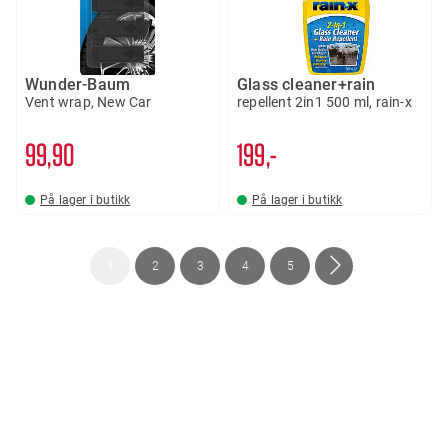
Wunder-Baum
Glass cleaner+rain
Vent wrap, New Car
repellent 2in1 500 ml, rain-x
99
90
199,-
På lager i butikk
På lager i butikk
Side
You're
Side
Side
Side
Side
Side
Neste
1
2
3
4
5
currently
reading
page