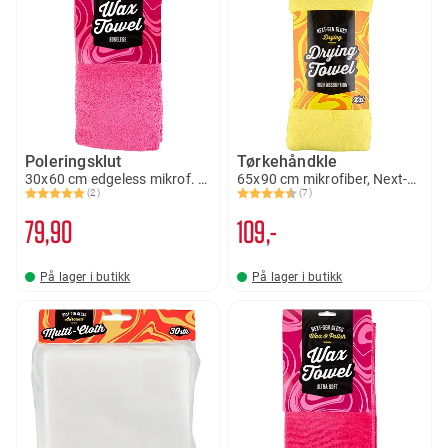
Poleringsklut
Tørkehåndkle
30x60 cm edgeless mikrof. Next-gen Gloss
65x90 cm mikrofiber, Next-gen Gloss
(2)
(7)
Karakter:
5.0 av 5 mulige
Karakter:
4.6 av 5 mulige
79
90
109,-
På lager i butikk
På lager i butikk