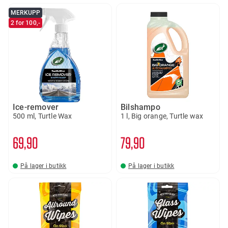
MERKUPP
2 for 100,-
Ice-remover
Bilshampo
500 ml, Turtle Wax
1 l, Big orange, Turtle wax
69
90
79
90
På lager i butikk
På lager i butikk