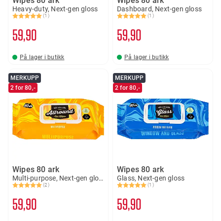
Wipes 80 ark
Wipes 80 ark
Heavy-duty, Next-gen gloss
Dashboard, Next-gen gloss
(1)
(1)
Karakter:
5.0 av 5 mulige
Karakter:
5.0 av 5 mulige
59
90
59
90
På lager i butikk
På lager i butikk
MERKUPP
MERKUPP
2 for 80,-
2 for 80,-
Wipes 80 ark
Wipes 80 ark
Multi-purpose, Next-gen gloss
Glass, Next-gen gloss
(2)
(1)
Karakter:
5.0 av 5 mulige
Karakter:
5.0 av 5 mulige
59
90
59
90