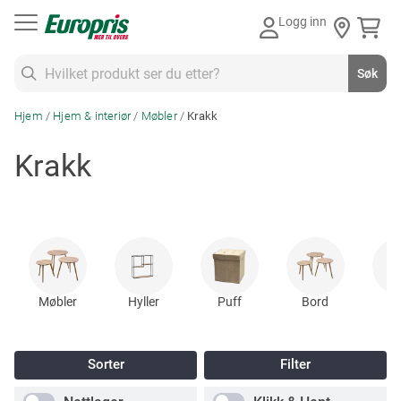
Gå
Logg inn
til
innhold
Søk
Søk
Hjem
Hjem & interiør
Møbler
Krakk
Krakk
Møbler
Hyller
Puff
Bord
Be
Sorter
Filter