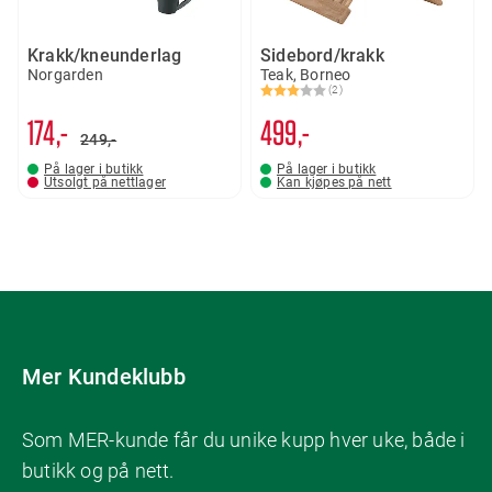
Krakk/kneunderlag
Sidebord/krakk
Norgarden
Teak, Borneo
(2)
Karakter:
3.0 av 5 mulige
174,-
499,-
249,-
På lager i butikk
På lager i butikk
Utsolgt på nettlager
Kan kjøpes på nett
Mer Kundeklubb
Som MER-kunde får du unike kupp hver uke, både i
butikk og på nett.