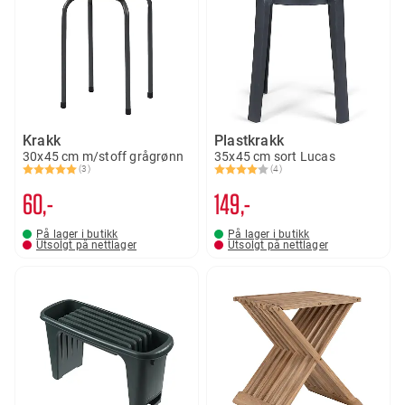
Krakk
Plastkrakk
30x45 cm m/stoff grågrønn
35x45 cm sort Lucas
(3)
(4)
Karakter:
5.0 av 5 mulige
Karakter:
4.0 av 5 mulige
60,-
149,-
På lager i butikk
På lager i butikk
Utsolgt på nettlager
Utsolgt på nettlager