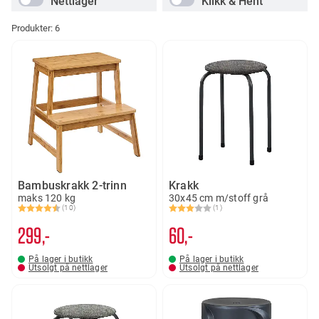
Nettlager
Klikk & Hent
Produkter:
6
Bambuskrakk 2-trinn
Krakk
maks 120 kg
30x45 cm m/stoff grå
(10)
(1)
Karakter:
4.6 av 5 mulige
Karakter:
3.0 av 5 mulige
299,-
60,-
På lager i butikk
På lager i butikk
Utsolgt på nettlager
Utsolgt på nettlager