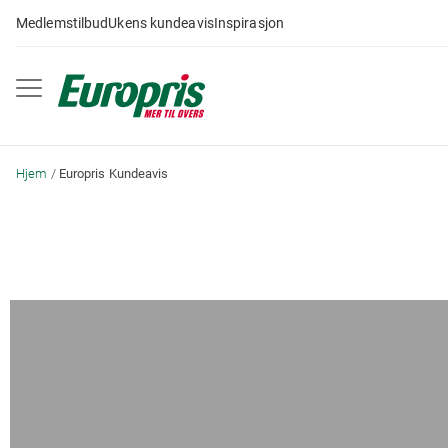
Gå
Medlemstilbud
Ukens kundeavis
Inspirasjon
til
innhold
Hjem
Europris Kundeavis