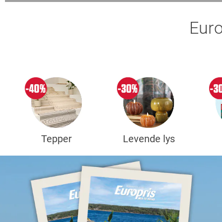
Euro
Tepper
Levende lys