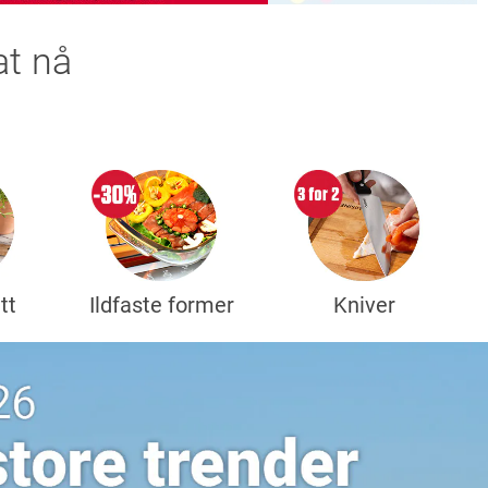
at nå
tt
Ildfaste former
Kniver