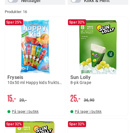
Nettlager
Klikk & Hent
Produkter:
16
Spar 25%
Spar 32%
Fryseis
Sun Lolly
10x50 ml Happy kids fruktsmak
8-pk Grape
15,-
25,-
20,-
36
90
På lager i butikk
På lager i butikk
Spar 32%
Spar 32%