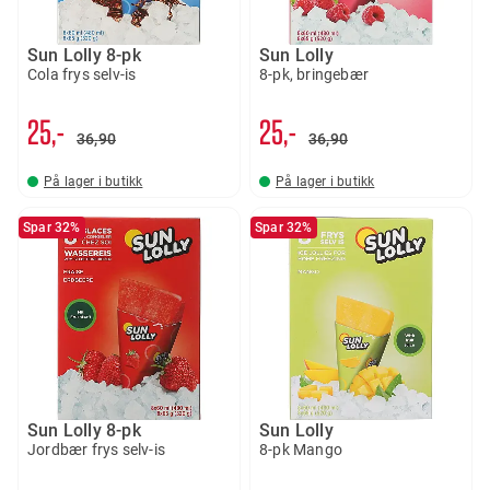
Sun Lolly 8-pk
Sun Lolly
Cola frys selv-is
8-pk, bringebær
25,-
25,-
36
90
36
90
På lager i butikk
På lager i butikk
Spar 32%
Spar 32%
Sun Lolly 8-pk
Sun Lolly
Jordbær frys selv-is
8-pk Mango