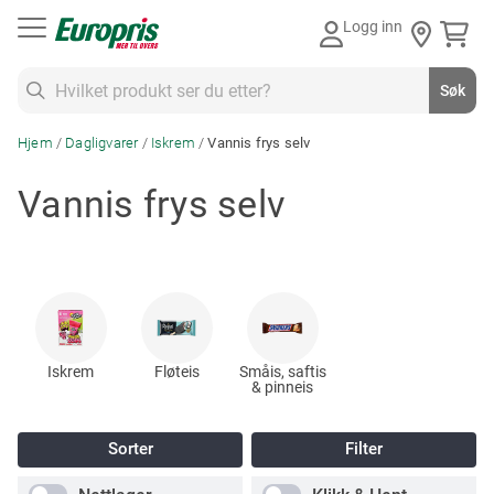
Gå
Logg inn
til
innhold
Søk
Søk
Hjem
Dagligvarer
Iskrem
Vannis frys selv
Vannis frys selv
Iskrem
Fløteis
Småis, saftis
& pinneis
Sorter
Filter