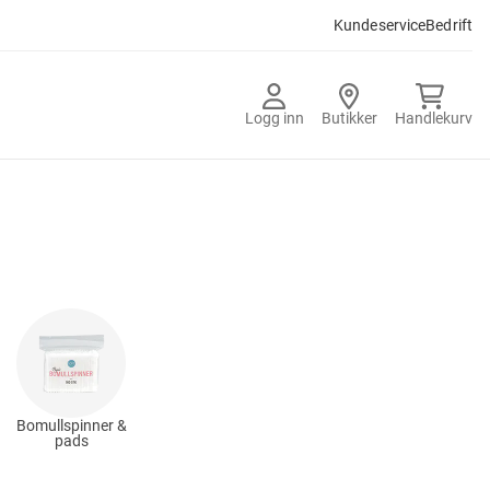
Kundeservice
Bedrift
Logg inn
Butikker
Handlekurv
Bomullspinner &
pads