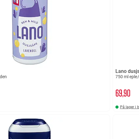
Lano dusj
rden
750 ml eple
69
90
På lager i 