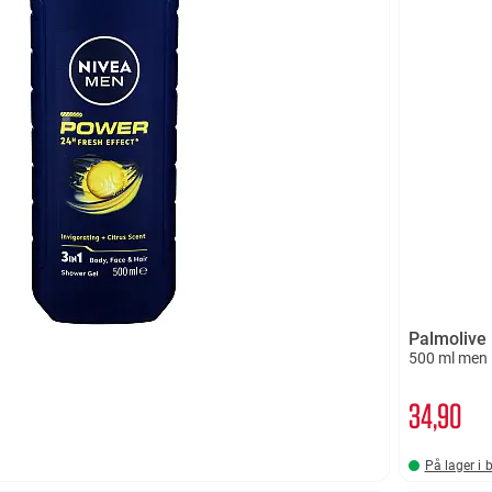
Palmolive
500 ml men 
34
90
På lager i 