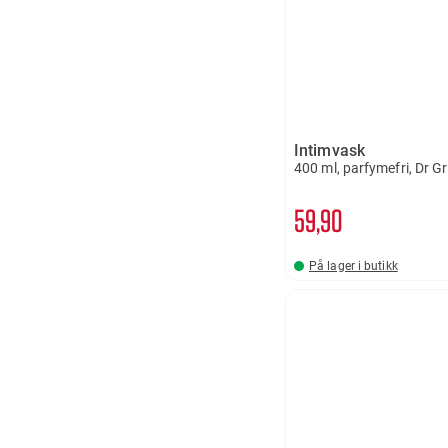
Intimvask
400 ml, parfymefri, Dr G
59
90
På lager i butikk