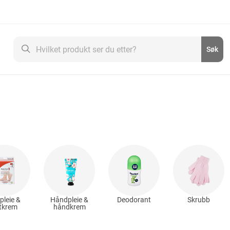
Søk
Søk
pleie &
Håndpleie &
Deodorant
Skrubb
tkrem
håndkrem