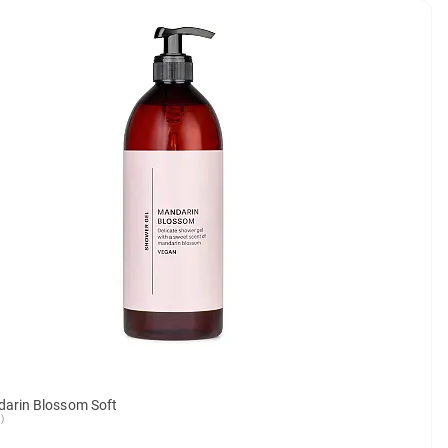
arin Blossom Soft
)
mulige