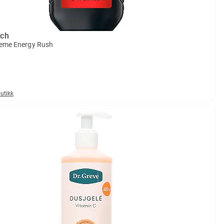
sch
reme Energy Rush
butikk