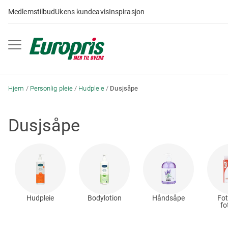
Gå
Medlemstilbud
Ukens kundeavis
Inspirasjon
til
innhold
Hjem
Personlig pleie
Hudpleie
Dusjsåpe
Dusjsåpe
Hudpleie
Bodylotion
Håndsåpe
Fot
fo