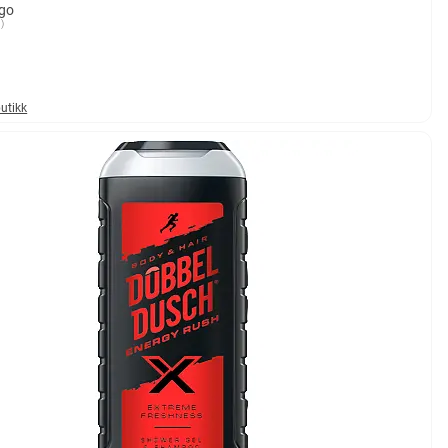
go
)
mulige
butikk