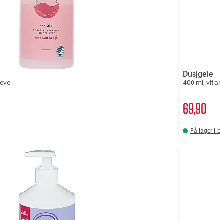
Dusjgele
reve
400 ml, vita
69
90
På lager i 