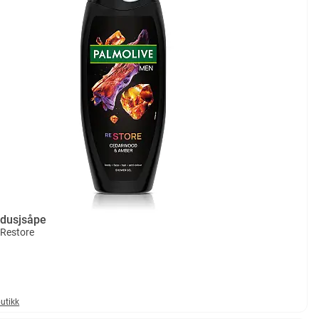
 dusjsåpe
Restore
butikk