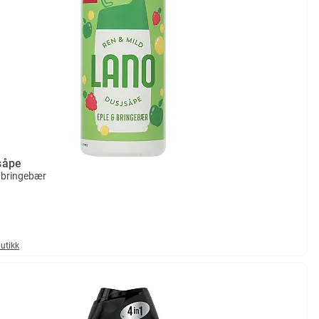
såpe
/bringebær
butikk