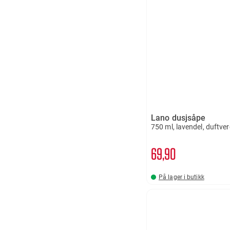
Lano dusjsåpe
750 ml, lavendel, duftve
69
90
På lager i butikk