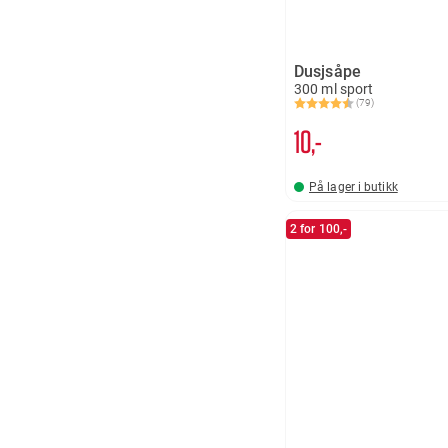
Dusjsåpe
300 ml sport
(79)
Karakter:
4.4 av 5 mulige
10,-
På lager i butikk
2 for 100,-