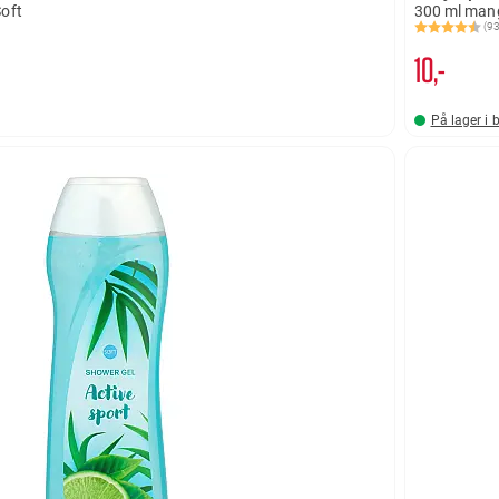
Soft
300 ml man
(93
Karakter:
4.4 av 5 
10,-
På lager i 