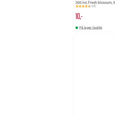
300 ml, Fresh blossom, 
(25)
Karakter:
4.6 av 5 mulige
10,-
På lager i butikk