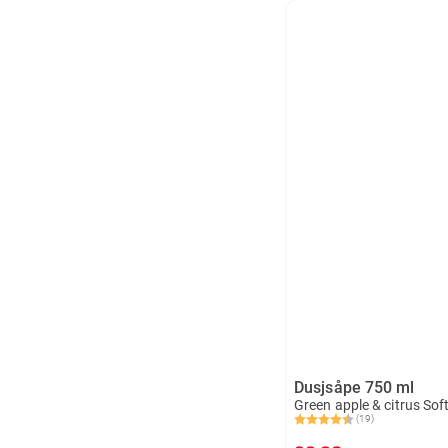
Dusjsåpe 750 ml
Green apple & citrus Sof
(19)
Karakter:
4.4 av 5 mulige