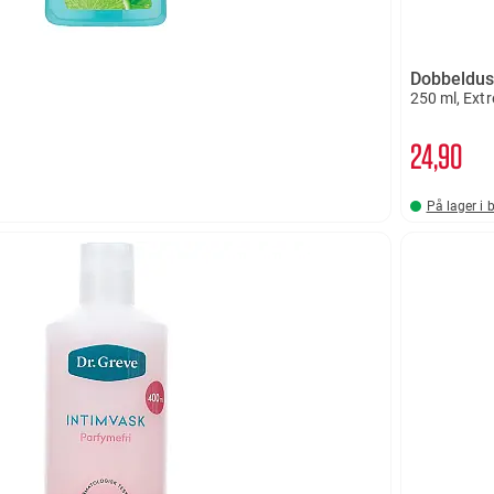
Dobbeldu
250 ml, Ext
24
90
På lager i 