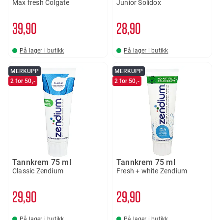
Max fresh Colgate
Junior Solidox
39
90
28
90
På lager i butikk
På lager i butikk
MERKUPP
MERKUPP
2 for 50,-
2 for 50,-
Tannkrem 75 ml
Tannkrem 75 ml
Classic Zendium
Fresh + white Zendium
29
90
29
90
På lager i butikk
På lager i butikk