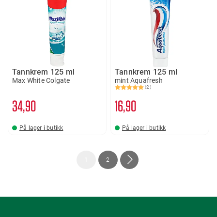
Tannkrem 125 ml
Tannkrem 125 ml
Max White Colgate
mint Aquafresh
(2)
Karakter:
5.0 av 5 mulige
34
90
16
90
På lager i butikk
På lager i butikk
Side
You're
Side
Side
Neste
1
2
currently
reading
page