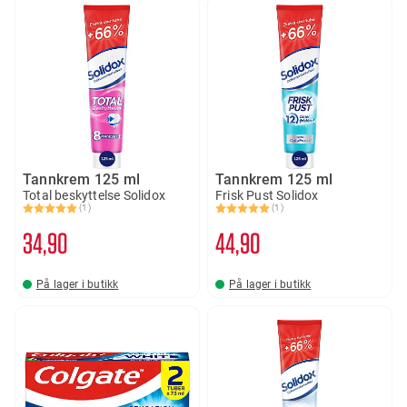
Tannkrem 125 ml
Tannkrem 125 ml
Total beskyttelse Solidox
Frisk Pust Solidox
(1)
(1)
Karakter:
5.0 av 5 mulige
Karakter:
5.0 av 5 mulige
34
90
44
90
På lager i butikk
På lager i butikk