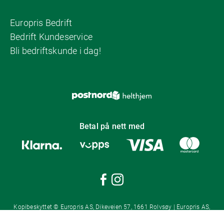
Europris Bedrift
Bedrift Kundeservice
Bli bedriftskunde i dag!
Betal på nett med
Kopibeskyttet © Europris AS, Dikeveien 57, 1661 Rolvsøy | Europris AS,
Postboks 1421, 1602 Fredrikstad | Org.nr: 987 553 014