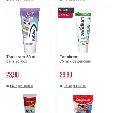
MERKUPP
2 for 50,-
Tannkrem 50 ml
Tannkrem
barn, Solidox
75 ml Kids Zendium
23
90
29
90
På lager i butikk
På lager i butikk