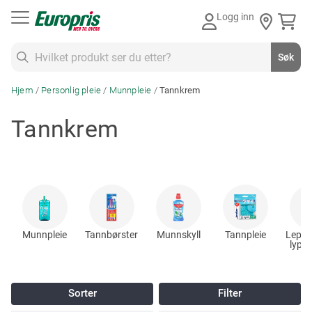
Gå
Logg inn
til
innhold
Søk
Søk
Hjem
Personlig pleie
Munnpleie
Tannkrem
Tannkrem
Munnpleie
Tannbørster
Munnskyll
Tannpleie
Leppo
lypsyl
ba
Sorter
Filter