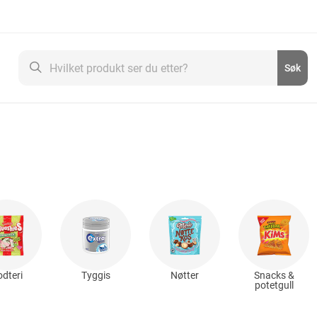
Søk
Søk
dteri
Tyggis
Nøtter
Snacks &
potetgull