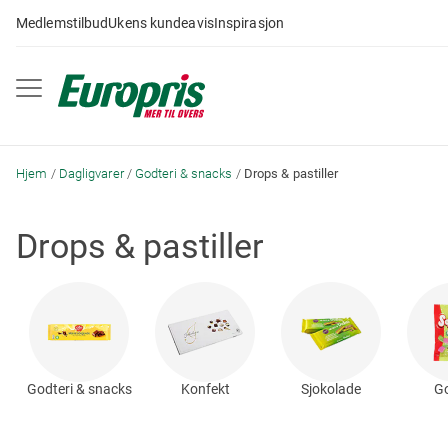
Gå
Medlemstilbud
Ukens kundeavis
Inspirasjon
til
innhold
Hjem
Dagligvarer
Godteri & snacks
Drops & pastiller
Drops & pastiller
Godteri & snacks
Konfekt
Sjokolade
Go