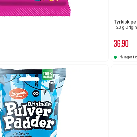
Tyrkisk p
120 g Origin
36
90
På lager i 