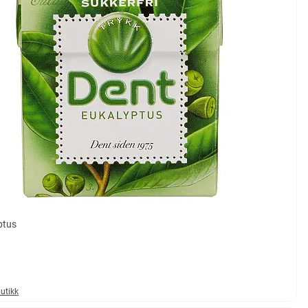
ptus
butikk