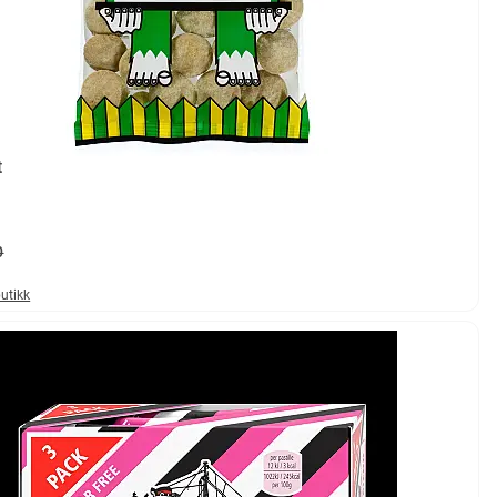
t
0
butikk