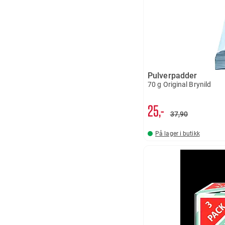
Pulverpadder
70 g Original Brynild
25,-
37
90
På lager i butikk