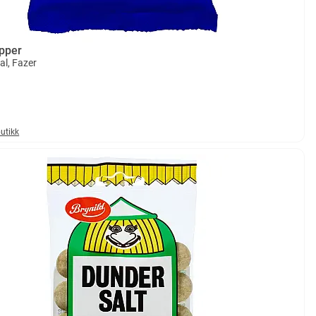
epper
al, Fazer
butikk