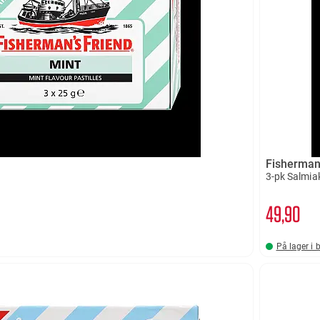
Fisherman
3-pk Salmia
49
90
På lager i 