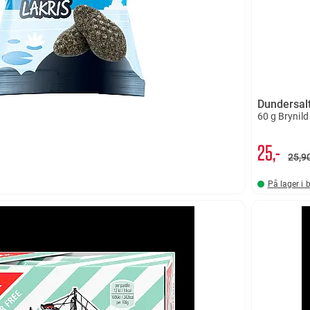
Dundersal
60 g Brynild
25,-
25
9
På lager i 