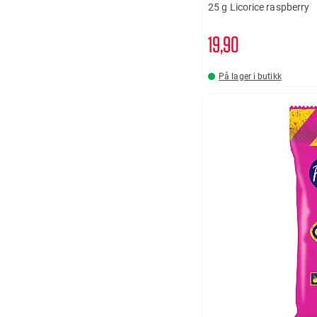
25 g Licorice raspberry
19
90
På lager i butikk