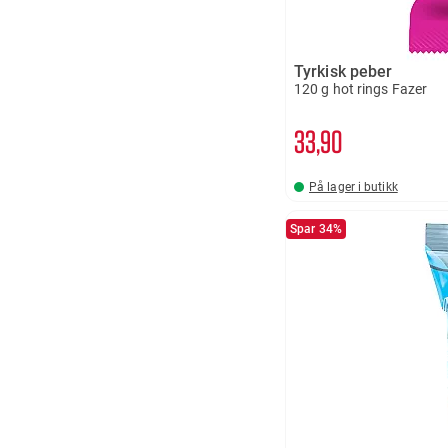
Tyrkisk peber
120 g hot rings Fazer
33
90
På lager i butikk
Spar 34%