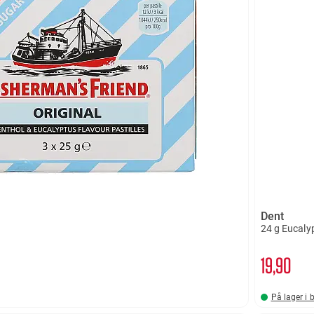
Dent
24 g Eucaly
19
90
På lager i 