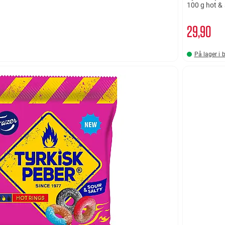
100 g hot &
29
90
På lager i 