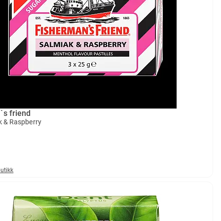
`s friend
k & Raspberry
butikk