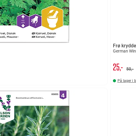
Frø krydde
German Wint
25,-
50,-
På lager i 