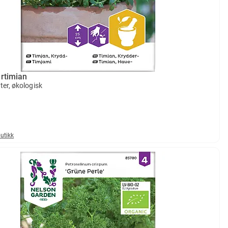
rtimian
er, økologisk
butikk