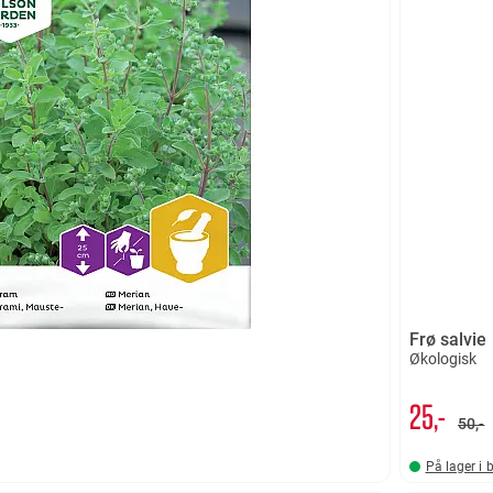
Frø salvie
Økologisk
25,-
50,-
På lager i 