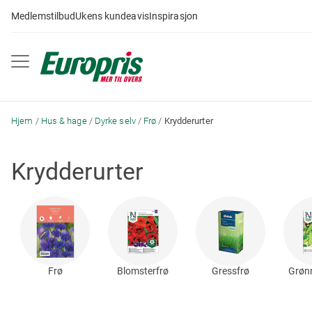
Gå
Medlemstilbud
Ukens kundeavis
Inspirasjon
til
innhold
Hjem
Hus & hage
Dyrke selv
Frø
Krydderurter
Krydderurter
Frø
Blomsterfrø
Gressfrø
Grøn