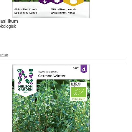
basilikum
kologisk
butikk