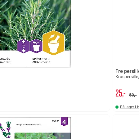
Frø persill
Kruspersille
25,-
50,-
På lager i 