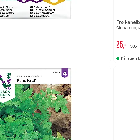
Frø kanel
Cinnamon, ø
25,-
50,-
På lager i 