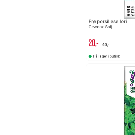
Frø persilleselleri
Gewone Snij
20,-
40,-
På lager i butikk