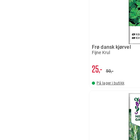
Frø dansk kjørvel
Fijne Krul
25,-
50,-
På lager i butikk