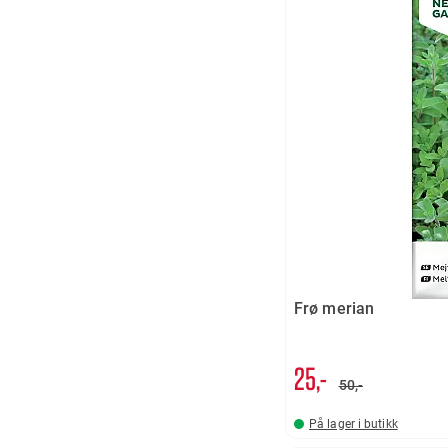
Frø merian
25,-
50,-
På lager i butikk