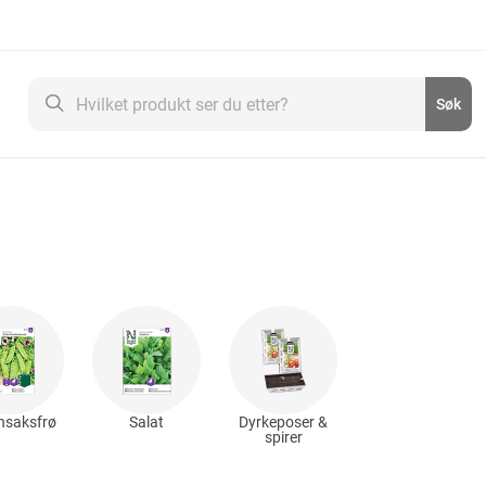
Søk
Søk
nsaksfrø
Salat
Dyrkeposer &
spirer