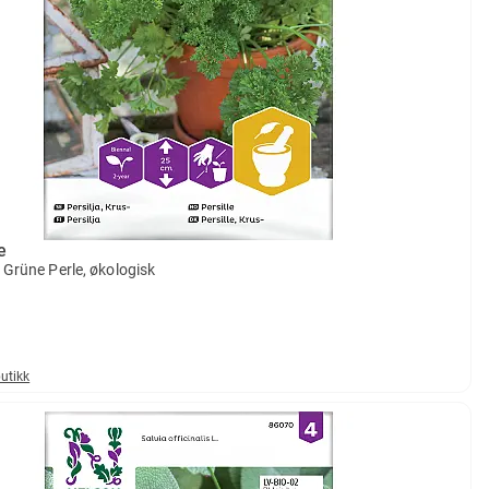
e
, Grüne Perle, økologisk
butikk