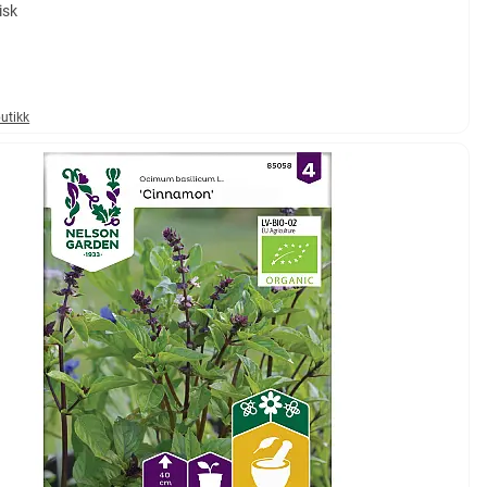
isk
butikk