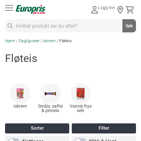
Gå
Logg inn
til
innhold
Søk
Søk
Hjem
Dagligvarer
Iskrem
Fløteis
Fløteis
Iskrem
Småis, saftis
Vannis frys
& pinneis
selv
Sorter
Filter