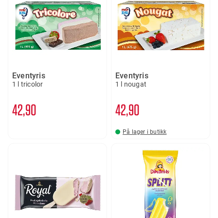
Eventyris
Eventyris
1 l tricolor
1 l nougat
42
90
42
90
På lager i butikk