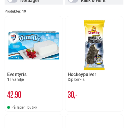
Nettlager
Klikk & Hent
Produkter:
19
Eventyris
Hockeypulver
1 l vanilje
Diplom-is
42
90
30,-
På lager i butikk