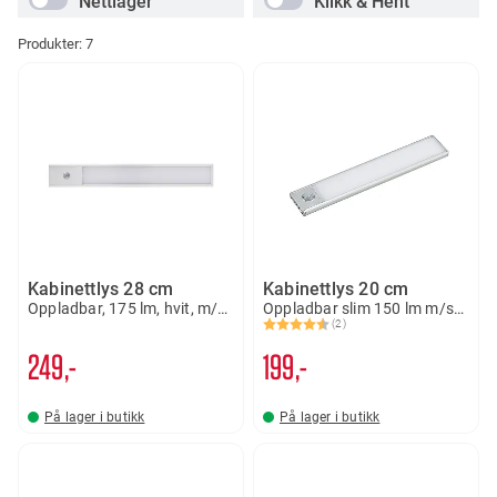
Nettlager
Klikk & Hent
Produkter:
7
Kabinettlys 28 cm
Kabinettlys 20 cm
Oppladbar, 175 lm, hvit, m/sensor
Oppladbar slim 150 lm m/sensor
(2)
Karakter:
4.5 av 5 mulige
249,-
199,-
På lager i butikk
På lager i butikk