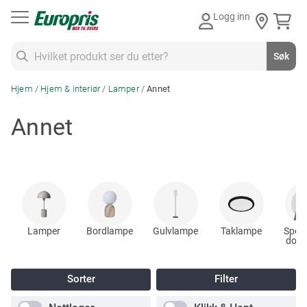
Gå
Logg inn
til
innhold
Søk
Søk
Hjem
Hjem & interiør
Lamper
Annet
Annet
Lamper
Bordlampe
Gulvlampe
Taklampe
Spotl
down
Sorter
Filter