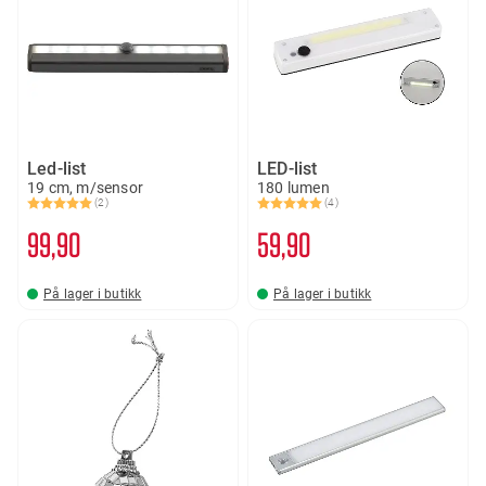
Led-list
LED-list
19 cm, m/sensor
180 lumen
(2)
(4)
Karakter:
5.0 av 5 mulige
Karakter:
5.0 av 5 mulige
99
90
59
90
På lager i butikk
På lager i butikk