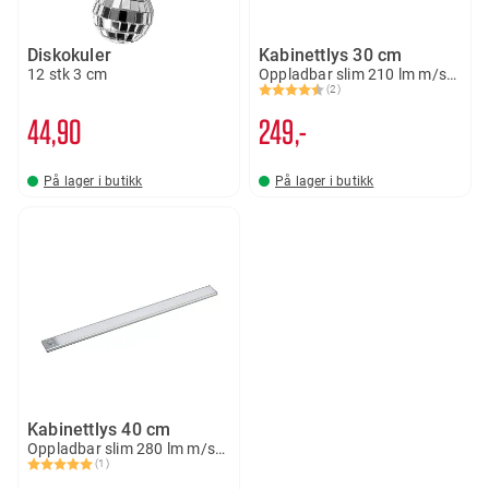
Diskokuler
Kabinettlys 30 cm
12 stk 3 cm
Oppladbar slim 210 lm m/sensor
(2)
Karakter:
4.5 av 5 mulige
44
90
249,-
På lager i butikk
På lager i butikk
Kabinettlys 40 cm
Oppladbar slim 280 lm m/sensor
(1)
Karakter:
5.0 av 5 mulige