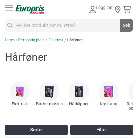
Gå
Logg inn
til
innhold
Søk
Søk
Hjem
Personlig pleie
Elektrisk
Hårføner
Hårføner
Elektrisk
Barbermaskin
Hårklipper
Krølltang
Rette
bølg
Sorter
Filter