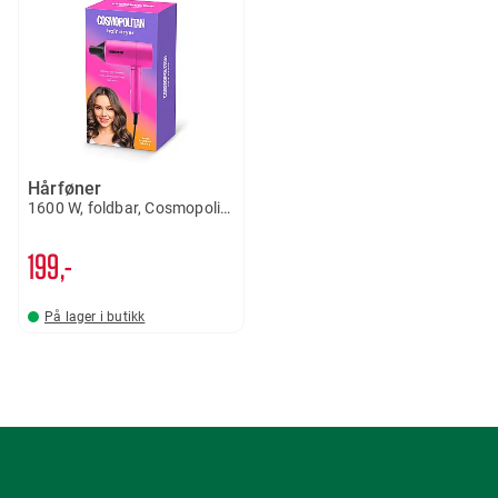
Hårføner
1600 W, foldbar, Cosmopolitan
199,-
På lager i butikk