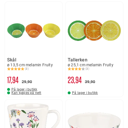
Skål
Tallerken
ø 13,5 cm melamin Fruity
ø 25,1 cm melamin Fruity
(3)
(3)
Karakter:
5.0 av 5 mulige
Karakter:
4.0 av 5 mulige
17
94
23
94
29
90
39
90
På lager i butikk
Kan kjøpes på nett
På lager i butikk