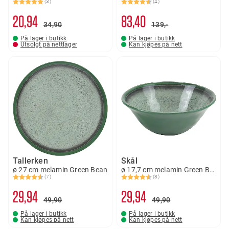
(3)
(4)
Karakter:
5.0 av 5 mulige
Karakter:
4.8 av 5 mulige
20
94
83
40
34
90
139,-
På lager i butikk
På lager i butikk
Utsolgt på nettlager
Kan kjøpes på nett
Tallerken
Skål
ø 27 cm melamin Green Bean
ø 17,7 cm melamin Green Bean
(7)
(3)
Karakter:
4.4 av 5 mulige
Karakter:
4.7 av 5 mulige
29
94
29
94
49
90
49
90
På lager i butikk
På lager i butikk
Kan kjøpes på nett
Kan kjøpes på nett