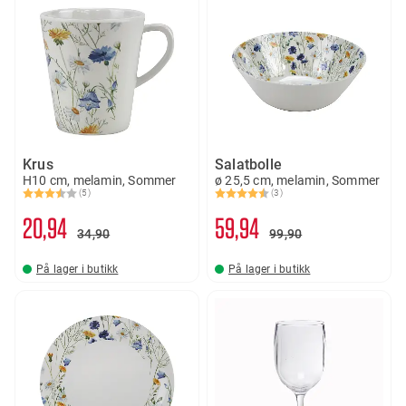
Krus
Salatbolle
H10 cm, melamin, Sommer
ø 25,5 cm, melamin, Sommer
(5)
(3)
Karakter:
3.6 av 5 mulige
Karakter:
4.3 av 5 mulige
20
94
59
94
34
90
99
90
På lager i butikk
På lager i butikk