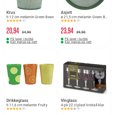
Krus
Asjett
h 12 cm melamin Green Bean
ø 21,5 cm melamin Green Bean
(2)
(3)
Karakter:
4.5 av 5 mulige
Karakter:
4.3 av 5 mulige
20
94
23
94
34
90
39
90
På lager i butikk
På lager i butikk
Kan kjøpes på nett
Kan kjøpes på nett
Drikkeglass
Vinglass
h 11,6 cm melamin Fruity
4-pk 22 cl plast kristall klar
(6)
(3)
Karakter:
4.7 av 5 mulige
Karakter:
3.7 av 5 mulige