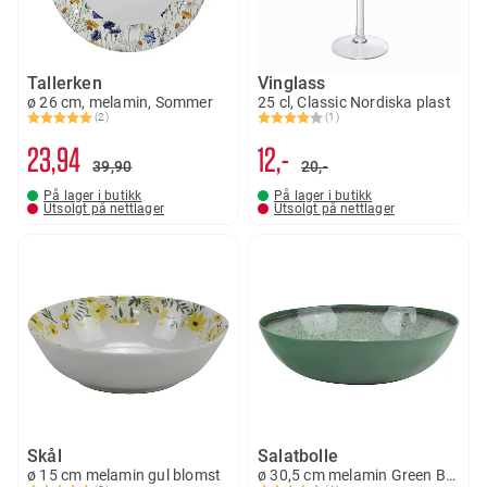
Tallerken
Vinglass
ø 26 cm, melamin, Sommer
25 cl, Classic Nordiska plast
(2)
(1)
Karakter:
5.0 av 5 mulige
Karakter:
4.0 av 5 mulige
23
94
12,-
39
90
20,-
På lager i butikk
På lager i butikk
Utsolgt på nettlager
Utsolgt på nettlager
Skål
Salatbolle
ø 15 cm melamin gul blomst
ø 30,5 cm melamin Green Bean