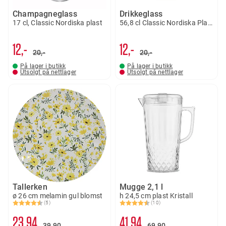
Champagneglass
Drikkeglass
17 cl, Classic Nordiska plast
56,8 cl Classic Nordiska Plast
12,-
12,-
20,-
20,-
På lager i butikk
På lager i butikk
Utsolgt på nettlager
Utsolgt på nettlager
Tallerken
Mugge 2,1 l
ø 26 cm melamin gul blomst
h 24,5 cm plast Kristall
(5)
(10)
Karakter:
4.8 av 5 mulige
Karakter:
4.3 av 5 mulige
23
94
41
94
39
90
69
90