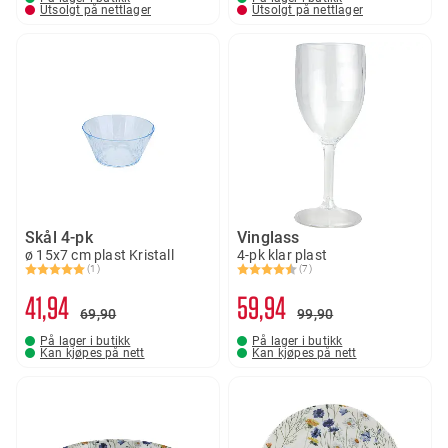
Utsolgt på nettlager
Utsolgt på nettlager
Skål 4-pk
Vinglass
ø 15x7 cm plast Kristall
4-pk klar plast
(1)
(7)
Karakter:
5.0 av 5 mulige
Karakter:
4.7 av 5 mulige
41
94
59
94
69
90
99
90
På lager i butikk
På lager i butikk
Kan kjøpes på nett
Kan kjøpes på nett