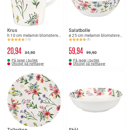
Krus
Salatbolle
h 10 cm melamin blomstereng
ø 25 cm melamin blomstereng
(10)
(5)
Karakter:
4.5 av 5 mulige
Karakter:
4.8 av 5 mulige
20
94
59
94
34
90
99
90
På lager i butikk
På lager i butikk
Utsolgt på nettlager
Utsolgt på nettlager
Tallerken
Skål