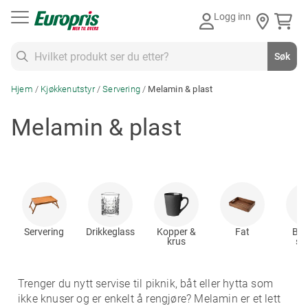
Gå
Logg inn
til
innhold
Søk
Søk
Hjem
Kjøkkenutstyr
Servering
Melamin & plast
Melamin & plast
Servering
Drikkeglass
Kopper &
Fat
Boll
krus
skå
Trenger du nytt servise til piknik, båt eller hytta som
ikke knuser og er enkelt å rengjøre? Melamin er et lett