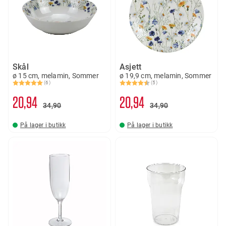
Skål
Asjett
ø 15 cm, melamin, Sommer
ø 19,9 cm, melamin, Sommer
(6)
(5)
Karakter:
5.0 av 5 mulige
Karakter:
4.8 av 5 mulige
20
94
20
94
34
90
34
90
På lager i butikk
På lager i butikk