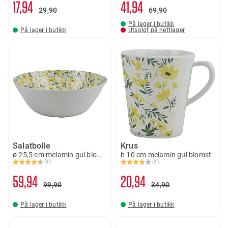
17
94
41
94
29
90
69
90
På lager i butikk
På lager i butikk
Utsolgt på nettlager
Salatbolle
Krus
ø 25,5 cm melamin gul blomst
h 10 cm melamin gul blomst
(3)
(2)
Karakter:
4.7 av 5 mulige
Karakter:
4.0 av 5 mulige
59
94
20
94
99
90
34
90
På lager i butikk
På lager i butikk