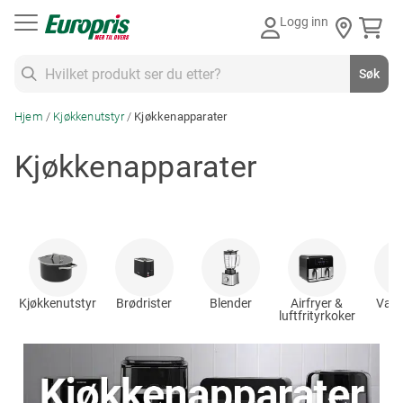
Gå
Logg inn
til
innhold
Søk
Søk
Hjem
Kjøkkenutstyr
Kjøkkenapparater
Kjøkkenapparater
Kjøkkenutstyr
Brødrister
Blender
Airfryer &
Vaffe
luftfrityrkoker