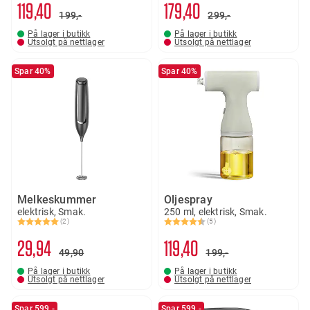
119
40
179
40
199,-
299,-
På lager i butikk
På lager i butikk
Utsolgt på nettlager
Utsolgt på nettlager
Spar 40%
Spar 40%
Melkeskummer
Oljespray
elektrisk, Smak.
250 ml, elektrisk, Smak.
(2)
(5)
Karakter:
5.0 av 5 mulige
Karakter:
4.2 av 5 mulige
29
94
119
40
49
90
199,-
På lager i butikk
På lager i butikk
Utsolgt på nettlager
Utsolgt på nettlager
Spar 599,-
Spar 599,-