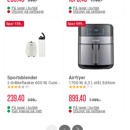
399,-
1799,-
På lager i butikk
På lager i butikk
Utsolgt på nettlager
Utsolgt på nettlager
Spar 159,-
Spar 599,-
Sportsblender
Airfryer
2 drikkeflasker 600 W, Cuisine
1700 W, 6,3 l, stål, Edition
(9)
(11)
Karakter:
3.6 av 5 mulige
Karakter:
4.5 av 5 mulige
239
40
899
40
399,-
1499,-
På lager i butikk
På lager i butikk
Kan kjøpes på nett
Utsolgt på nettlager
Side