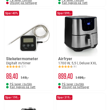
På lager i butikk
På lager i butikk
Utsolgt på nettlager
Kan kjøpes på nett
Spar 40%
Spar 599,-
Steketermometer
Airfryer
Digitalt m/timer
1700 W, 5,5 l, Deluxe XXL
(21)
(6)
Karakter:
4.4 av 5 mulige
Karakter:
4.2 av 5 mulige
89
40
899
40
149,-
1499,-
På lager i butikk
På lager i butikk
Kan kjøpes på nett
Utsolgt på nettlager
Spar 199,-
Spar 319,-