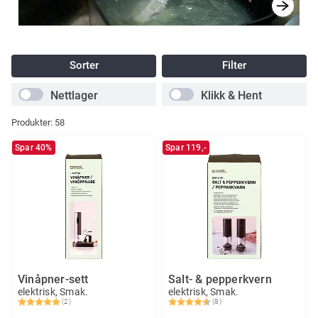
Sorter
Filter
Nettlager
Klikk & Hent
Produkter:
58
Spar 40%
Spar 119,-
Vinåpner-sett
Salt- & pepperkvern
elektrisk, Smak.
elektrisk, Smak.
(2)
(8)
Karakter:
5.0 av 5 mulige
Karakter:
4.5 av 5 mulige