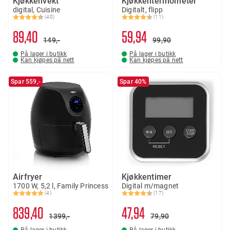
Kjøkkenvekt
Kjøkkentermometer
digital, Cuisine
Digitalt, flipp
(40)
(11)
Karakter:
4.7 av 5 mulige
Karakter:
4.4 av 5 mulige
89
40
59
94
149,-
99
90
På lager i butikk
På lager i butikk
Kan kjøpes på nett
Kan kjøpes på nett
Spar 559,-
Spar 40%
Airfryer
Kjøkkentimer
1700 W, 5,2 l, Family Princess
Digital m/magnet
(4)
(17)
Karakter:
5.0 av 5 mulige
Karakter:
4.8 av 5 mulige
839
40
47
94
1399,-
79
90