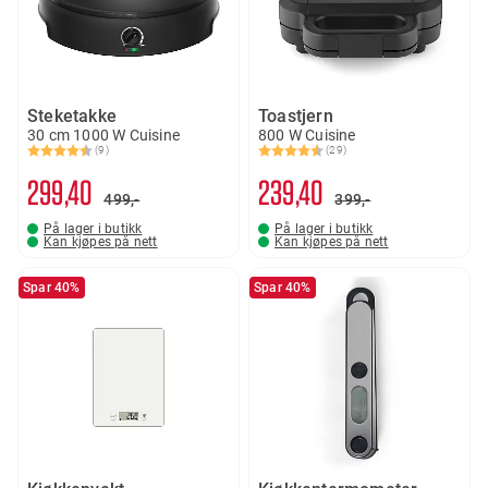
Steketakke
Toastjern
30 cm 1000 W Cuisine
800 W Cuisine
(9)
(29)
Karakter:
4.6 av 5 mulige
Karakter:
4.4 av 5 mulige
299
40
239
40
499,-
399,-
På lager i butikk
På lager i butikk
Kan kjøpes på nett
Kan kjøpes på nett
Spar 40%
Spar 40%