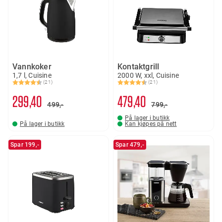
Vannkoker
Kontaktgrill
1,7 l, Cuisine
2000 W, xxl, Cuisine
(21)
(21)
Karakter:
4.6 av 5 mulige
Karakter:
4.9 av 5 mulige
299
40
479
40
499,-
799,-
På lager i butikk
På lager i butikk
Kan kjøpes på nett
Spar 199,-
Spar 479,-