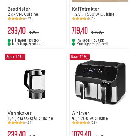
Brødrister
Kaffetrakter
2 skiver, Cuisine
1,25 l, 1550 W, Cuisine
(17)
(5)
Karakter:
4.6 av 5 mulige
Karakter:
4.8 av 5 mulige
299
40
719
40
499,-
1199,-
På lager i butikk
På lager i butikk
Kan kjøpes på nett
Kan kjøpes på nett
Spar 159,-
Spar 719,-
Vannkoker
Airfryer
1,7 l, glass/stål, Cuisine
9 l, 2700 W, Cusine
(24)
(23)
Karakter:
4.6 av 5 mulige
Karakter:
4.7 av 5 mulige
239
40
1079
40