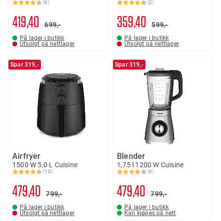
(6)
(2)
Karakter:
4.8 av 5 mulige
Karakter:
4.5 av 5 mulige
419
40
359
40
699,-
599,-
På lager i butikk
På lager i butikk
Utsolgt på nettlager
Utsolgt på nettlager
Spar 319,-
Spar 319,-
Airfryer
Blender
1500 W 5,0 L Cuisine
1,75 l 1200 W Cuisine
(10)
(6)
Karakter:
4.6 av 5 mulige
Karakter:
4.0 av 5 mulige
479
40
479
40
799,-
799,-
På lager i butikk
På lager i butikk
Utsolgt på nettlager
Kan kjøpes på nett