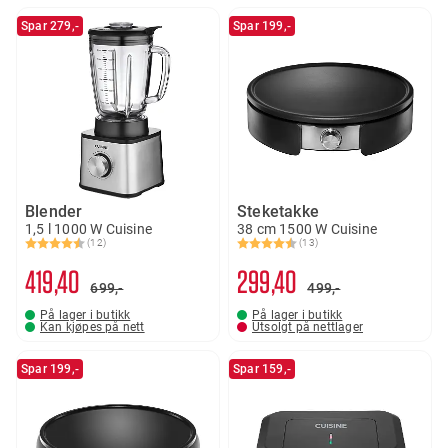
Spar 279,-
Spar 199,-
Blender
Steketakke
1,5 l 1000 W Cuisine
38 cm 1500 W Cuisine
(12)
(13)
Karakter:
4.6 av 5 mulige
Karakter:
4.2 av 5 mulige
419
40
299
40
699,-
499,-
På lager i butikk
På lager i butikk
Kan kjøpes på nett
Utsolgt på nettlager
Spar 199,-
Spar 159,-