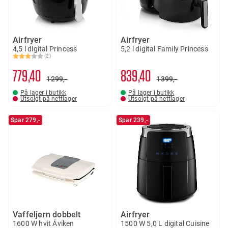
Airfryer
Airfryer
4,5 l digital Princess
5,2 l digital Family Princess
(2)
Karakter:
3.0 av 5 mulige
779
40
839
40
1299,-
1399,-
På lager i butikk
På lager i butikk
Utsolgt på nettlager
Utsolgt på nettlager
Spar 279,-
Spar 239,-
Vaffeljern dobbelt
Airfryer
1600 W hvit Åviken
1500 W 5,0 L digital Cuisine