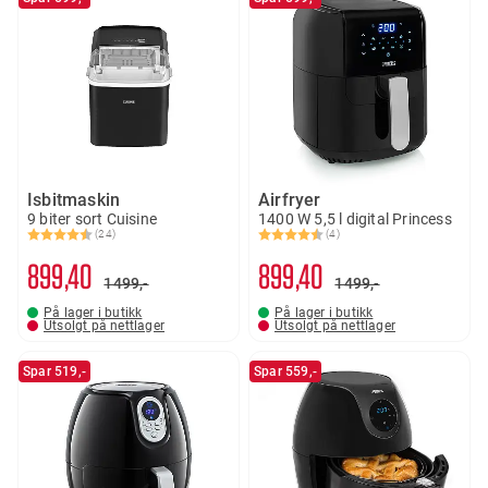
Isbitmaskin
Airfryer
9 biter sort Cuisine
1400 W 5,5 l digital Princess
(24)
(4)
Karakter:
4.4 av 5 mulige
Karakter:
4.8 av 5 mulige
899
40
899
40
1499,-
1499,-
På lager i butikk
På lager i butikk
Utsolgt på nettlager
Utsolgt på nettlager
Spar 519,-
Spar 559,-