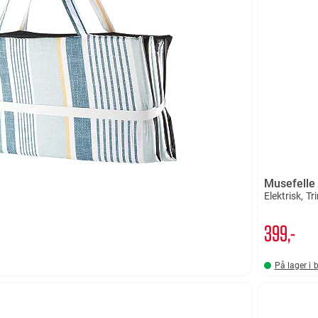
Musefelle
Elektrisk, Tr
399,-
På lager i 