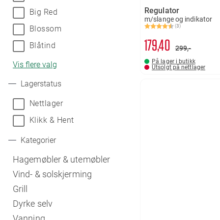
Regulator
Big Red
m/slange og indikator
(3)
Blossom
Karakter:
4.7 av 5 mulige
179
40
Blåtind
299,-
På lager i butikk
Vis flere valg
Utsolgt på nettlager
Lagerstatus
Nettlager
Klikk & Hent
Kategorier
Hagemøbler & utemøbler
Vind- & solskjerming
Grill
Dyrke selv
Vanning