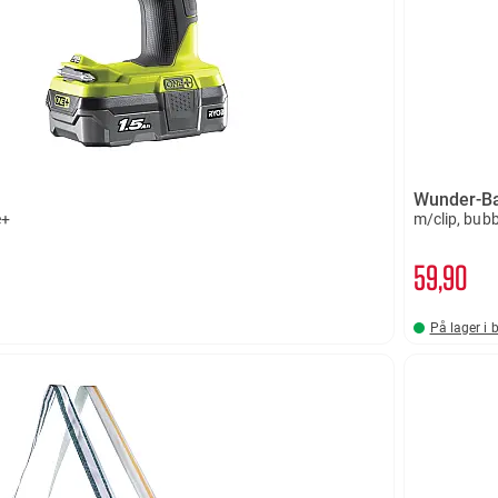
Wunder-B
e+
m/clip, bub
59
90
På lager i 