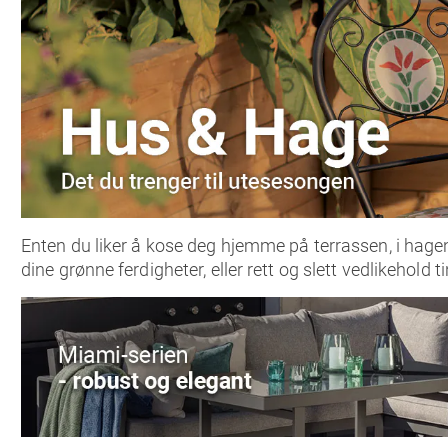
Enten du liker å kose deg hjemme på terrassen, i hage
dine grønne ferdigheter, eller rett og slett vedlikehold