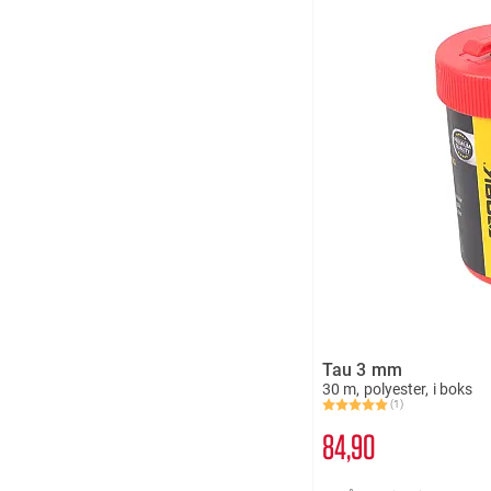
Tau 3 mm
30 m, polyester, i boks
(1)
Karakter:
5.0 av 5 mulige
84
90