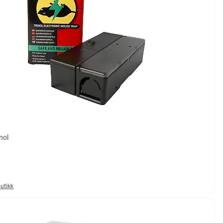
inol
butikk