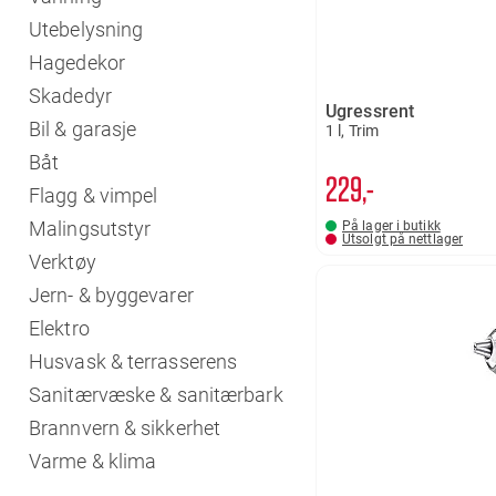
Utebelysning
Hagedekor
Skadedyr
Ugressrent
Bil & garasje
1 l, Trim
Båt
229,-
Flagg & vimpel
Malingsutstyr
På lager i butikk
Utsolgt på nettlager
Verktøy
Jern- & byggevarer
Elektro
Husvask & terrasserens
Sanitærvæske & sanitærbark
Brannvern & sikkerhet
Varme & klima