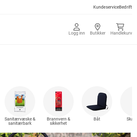
Kundeservice
Bedrift
Logg inn
Butikker
Handlekurv
Sanitærvæske &
Brannvern &
Båt
Skad
sanitærbark
sikkerhet