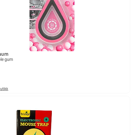
aum
ble gum
butikk