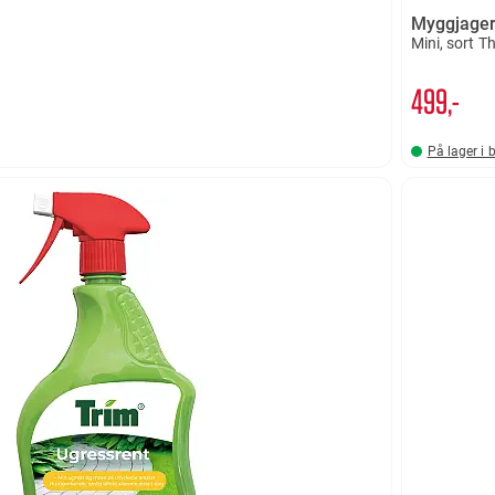
Myggjager
Mini, sort T
499,-
På lager i 