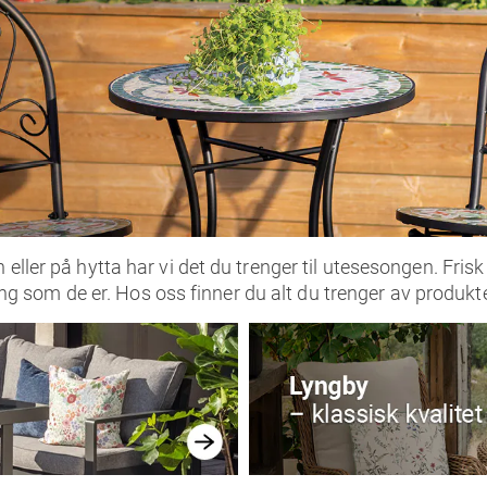
n eller på hytta har vi det du trenger til utesesongen. F
 ting som de er. Hos oss finner du alt du trenger av produkt