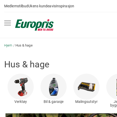
Gå
Medlemstilbud
Ukens kundeavis
Inspirasjon
til
innhold
Hjem
Hus & hage
Hus & hage
Verktøy
Bil & garasje
Malingsutstyr
Je
byg