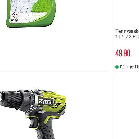
Tennvæsk
1 l, 1-2-3 Fir
49
90
På lager i 