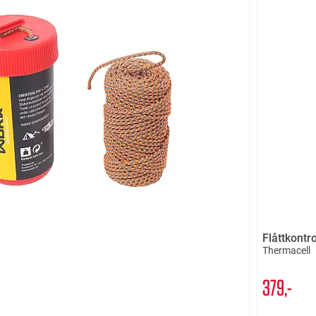
Flåttkontro
Thermacell
379,-