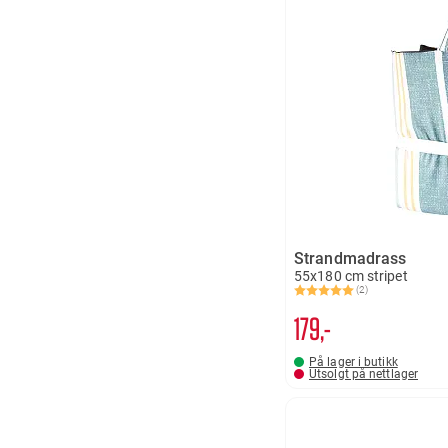
Strandmadrass
55x180 cm stripet
(2)
Karakter:
5.0 av 5 mulige
179,-
På lager i butikk
Utsolgt på nettlager