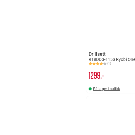
Drillsett
R18DD3-115S Ryobi On
(1)
Karakter:
4.0 av 5 mulige
1299,-
På lager i butikk