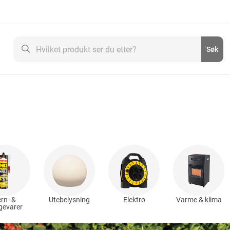
Søk
Søk
rn- &
Utebelysning
Elektro
Varme & klima
gevarer