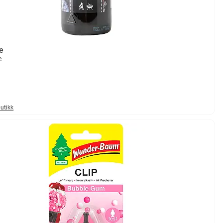
e
e
butikk