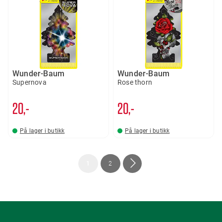
Wunder-Baum
Wunder-Baum
Supernova
Rose thorn
20,-
20,-
På lager i butikk
På lager i butikk
Side
You're
Side
Side
Neste
1
2
currently
reading
page