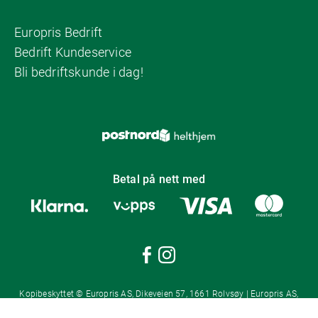
Europris Bedrift
Bedrift Kundeservice
Bli bedriftskunde i dag!
Betal på nett med
Kopibeskyttet © Europris AS, Dikeveien 57, 1661 Rolvsøy | Europris AS,
Postboks 1421, 1602 Fredrikstad | Org.nr: 987 553 014