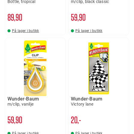
Bottle, tropical
m/clip, black classic
89
90
59
90
På lager i butikk
På lager i butikk
Wunder-Baum
Wunder-Baum
m/clip, vanilje
Victory lane
59
90
20,-
På lager i butikk
På lager i butikk