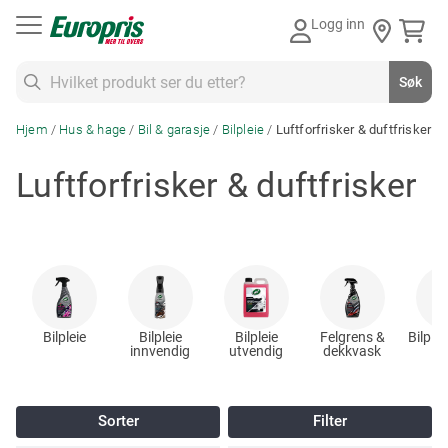
Gå
Logg inn
til
innhold
Søk
Søk
Hjem
Hus & hage
Bil & garasje
Bilpleie
Luftforfrisker & duftfrisker
Luftforfrisker & duftfrisker
Bilpleie
Bilpleie
Bilpleie
Felgrens &
Bilplei
innvendig
utvendig
dekkvask
Sorter
Filter