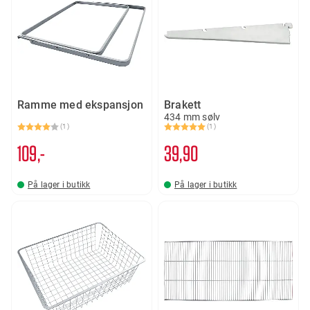
Ramme med ekspansjon
Brakett
434 mm sølv
(1)
(1)
Karakter:
4.0 av 5 mulige
Karakter:
5.0 av 5 mulige
109,-
39
90
På lager i butikk
På lager i butikk