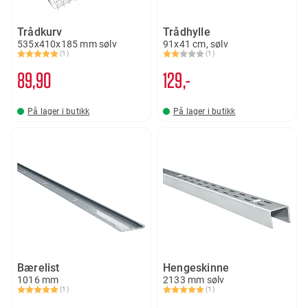
Trådkurv
Trådhylle
535x410x185 mm sølv
91x41 cm, sølv
(1)
(1)
Karakter:
5.0 av 5 mulige
Karakter:
2.0 av 5 mulige
89
90
129,-
På lager i butikk
På lager i butikk
Bærelist
Hengeskinne
1016 mm
2133 mm sølv
(1)
(1)
Karakter:
5.0 av 5 mulige
Karakter:
5.0 av 5 mulige