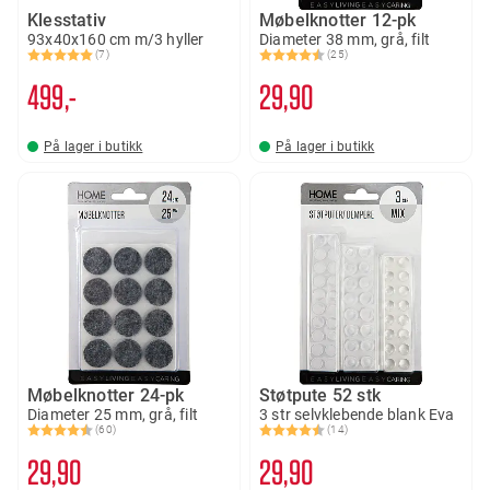
Klesstativ
Møbelknotter 12-pk
93x40x160 cm m/3 hyller
Diameter 38 mm, grå, filt
(7)
(25)
Karakter:
5.0 av 5 mulige
Karakter:
4.6 av 5 mulige
499,-
29
90
På lager i butikk
På lager i butikk
Møbelknotter 24-pk
Støtpute 52 stk
Diameter 25 mm, grå, filt
3 str selvklebende blank Eva
(60)
(14)
Karakter:
4.5 av 5 mulige
Karakter:
4.3 av 5 mulige
29
90
29
90