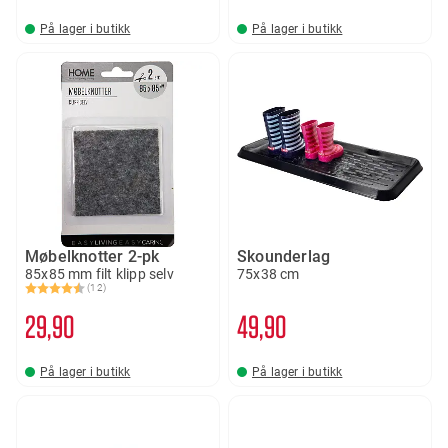
På lager i butikk
På lager i butikk
Møbelknotter 2-pk
Skounderlag
85x85 mm filt klipp selv
75x38 cm
(12)
Karakter:
4.7 av 5 mulige
29
90
49
90
På lager i butikk
På lager i butikk