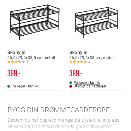
Skohylle
Skohylle
66,5x29,5x33,5 cm metall
66,5x29,5x33 cm, metall
(3)
(2)
Karakter:
3.3 av 5 mulige
Karakter:
5.0 av 5 mulige
399,-
399,-
På lager i butikk
På lager i butikk
Utsolgt på nettlager
BYGG DIN DRØMMEGARDEROBE
Dersom du har opplevd mangel på system eller plass i
klesskapet, kan et skreddersydd garderobesystem