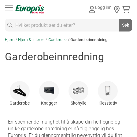
Gå
Logg inn
til
innhold
Søk
Søk
Hjem
Hjem & interiør
Garderobe
Garderobeinnredning
Garderobeinnredning
Garderobe
Knagger
Skohylle
Klesstativ
En spennende mulighet til å skape din helt egne og
unike garderobeinnredning er nå tilgjengelig hos
Europris. Er du gjennomsnittlig nevenyttig vil du fint