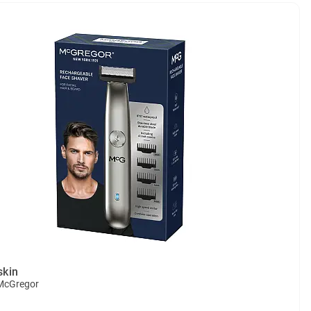
skin
 McGregor