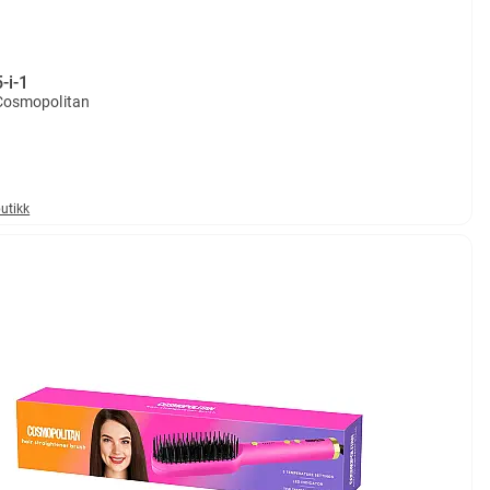
5-i-1
 Cosmopolitan
butikk