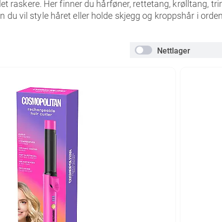
let raskere. Her finner du hårføner, rettetang, krølltang, 
u vil style håret eller holde skjegg og kroppshår i orden.
Nettlager