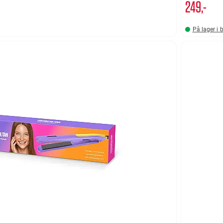
249,-
På lager i 