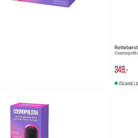
Rettebørs
Cosmopolit
349,-
På lager i 