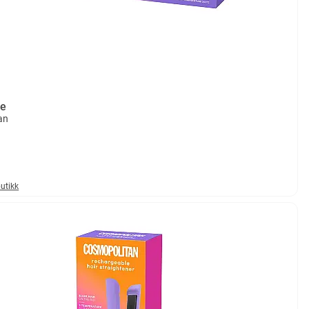
te
an
butikk