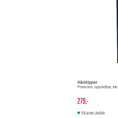
Hårklipper
Presicion, oppladbar, M
279,-
På lager i butikk