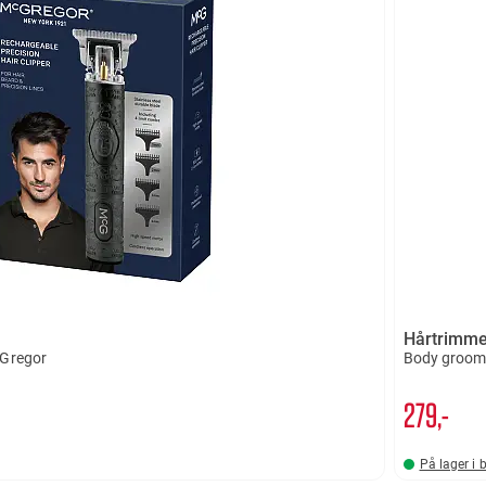
Hårtrimme
cGregor
Body groome
279,-
På lager i 