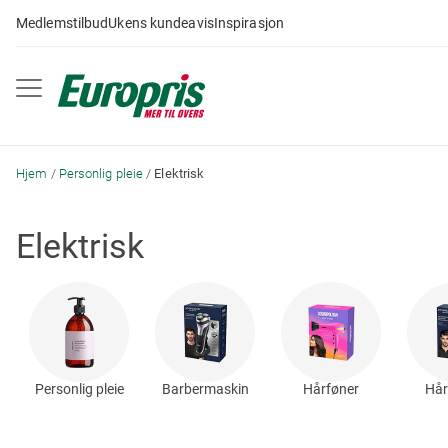
Gå
Medlemstilbud
Ukens kundeavis
Inspirasjon
til
innhold
Hjem
Personlig pleie
Elektrisk
Elektrisk
Personlig pleie
Barbermaskin
Hårføner
Hår