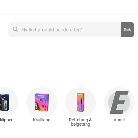
Søk
Søk
klipper
Krølltang
Rettetang &
Annet
bølgetang