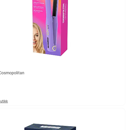
 Cosmopolitan
butikk