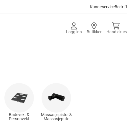
Kundeservice
Bedrift
Logg inn
Butikker
Handlekurv
Badevekt &
Massasjepistol &
Personvekt
Massasjepute