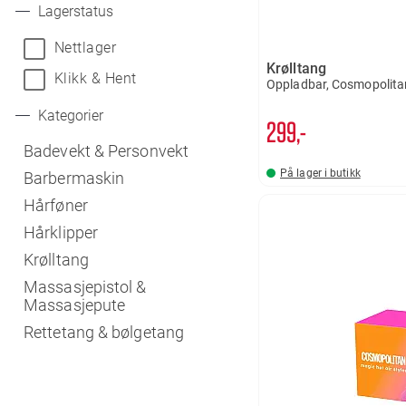
Lagerstatus
Nettlager
Krølltang
Klikk & Hent
Oppladbar, Cosmopolita
Kategorier
299,-
Badevekt & Personvekt
På lager i butikk
Barbermaskin
Hårføner
Hårklipper
Krølltang
Massasjepistol &
Massasjepute
Rettetang & bølgetang