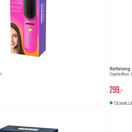
Rettetang
n
Oppladbar,
299,-
På lager i 