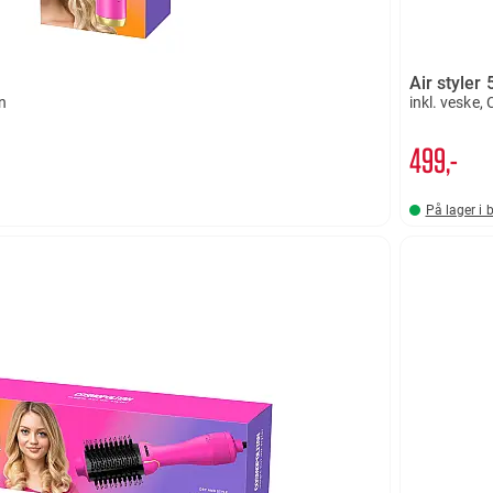
Air styler 
n
inkl. veske,
499,-
På lager i 