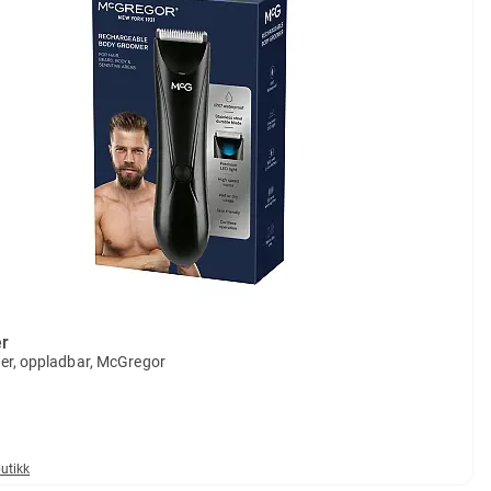
r
r, oppladbar, McGregor
butikk