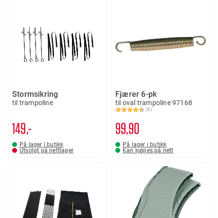
Stormsikring
Fjærer 6-pk
til trampoline
til oval trampoline 97168
(3)
Karakter:
4.7 av 5 mulige
149,-
99
90
På lager i butikk
På lager i butikk
Utsolgt på nettlager
Kan kjøpes på nett