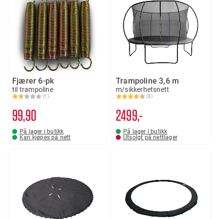
Fjærer 6-pk
Trampoline 3,6 m
til trampoline
m/sikkerhetsnett
(1)
(3)
Karakter:
2.0 av 5 mulige
Karakter:
4.7 av 5 mulige
99
90
2499,-
På lager i butikk
På lager i butikk
Kan kjøpes på nett
Utsolgt på nettlager