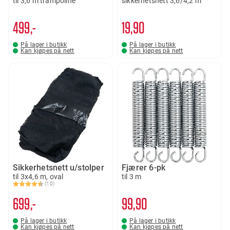
til 3,6 m trampoline
sikkerhetsnett 3,6/4,2 m
499,-
19
90
På lager i butikk
På lager i butikk
Kan kjøpes på nett
Kan kjøpes på nett
Sikkerhetsnett u/stolper
Fjærer 6-pk
til 3x4,6 m, oval
til 3 m
(10)
Karakter:
4.5 av 5 mulige
699,-
99
90
På lager i butikk
På lager i butikk
Kan kjøpes på nett
Kan kjøpes på nett