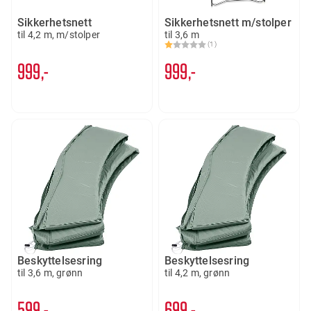
Sikkerhetsnett
Sikkerhetsnett m/stolper
til 4,2 m, m/stolper
til 3,6 m
(1)
Karakter:
1.0 av 5 mulige
999,-
999,-
Beskyttelsesring
Beskyttelsesring
til 3,6 m, grønn
til 4,2 m, grønn
599,-
699,-