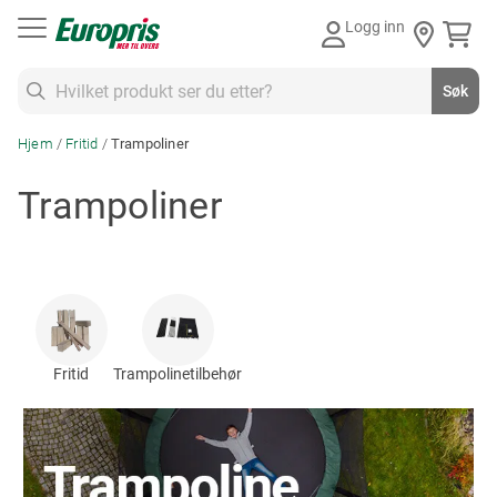
Gå
Logg inn
til
innhold
Søk
Søk
Hjem
Fritid
Trampoliner
Trampoliner
Fritid
Trampolinetilbehør