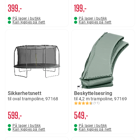
399,-
199,-
På lager i butikk
På lager i butikk
Kan kjøpes på nett
Kan kjøpes på nett
Sikkerhetsnett
Beskyttelsesring
til oval trampoline, 97168
til 4,2 m trampoline, 97169
(11)
Karakter:
4.2 av 5 mulige
599,-
549,-
På lager i butikk
På lager i butikk
Kan kjøpes på nett
Kan kjøpes på nett