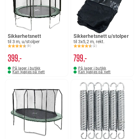
Sikkerhetsnett
Sikkerhetsnett u/stolper
til 3 m, u/stolper
til 3x5,2 m, rekt.
(9)
(2)
Karakter:
4.2 av 5 mulige
Karakter:
4.5 av 5 mulige
399,-
799,-
På lager i butikk
På lager i butikk
Kan kjøpes på nett
Kan kjøpes på nett