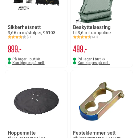
Sikkerhetsnett
Beskyttelsesring
3,66 m m/stolper, 95103
til 3,6 m trampoline
(3)
(31)
Karakter:
4.0 av 5 mulige
Karakter:
4.2 av 5 mulige
999,-
499,-
På lager i butikk
På lager i butikk
Kan kjøpes på nett
Kan kjøpes på nett
Hoppematte
Festeklemmer sett