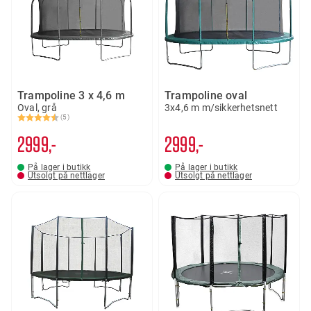
Trampoline 3 x 4,6 m
Trampoline oval
Oval, grå
3x4,6 m m/sikkerhetsnett
(5)
Karakter:
4.4 av 5 mulige
2999,-
2999,-
På lager i butikk
På lager i butikk
Utsolgt på nettlager
Utsolgt på nettlager