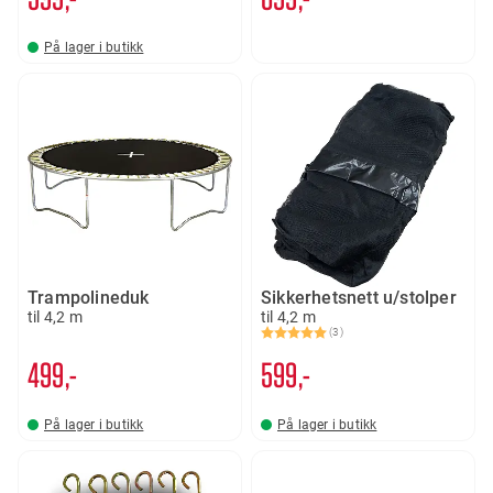
På lager i butikk
Trampolineduk
Sikkerhetsnett u/stolper
til 4,2 m
til 4,2 m
(3)
Karakter:
5.0 av 5 mulige
499,-
599,-
På lager i butikk
På lager i butikk