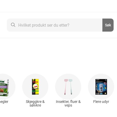
Søk
Søk
egler
Skjeggkre &
Insekter, fluer &
Flere udyr
sølvkre
veps