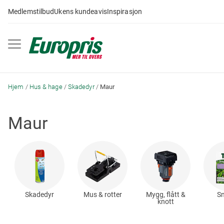
Gå
Medlemstilbud
Ukens kundeavis
Inspirasjon
til
innhold
Hjem
Hus & hage
Skadedyr
Maur
Maur
Skadedyr
Mus & rotter
Mygg, flått &
Sn
knott