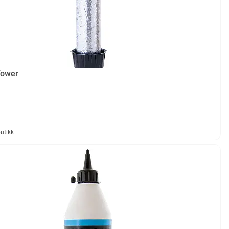
Tower
butikk