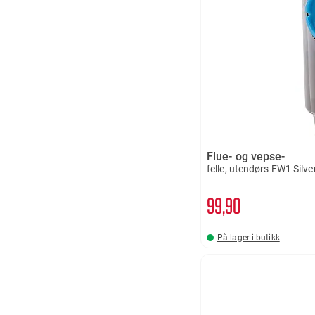
Flue- og vepse-
felle, utendørs FW1 Silve
99
90
På lager i butikk