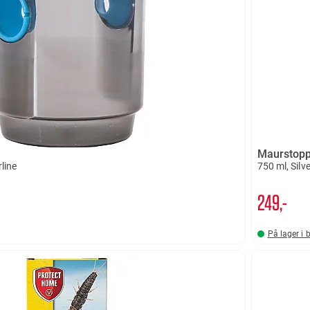
Maurstopp
rline
750 ml, Silve
249,-
På lager i 