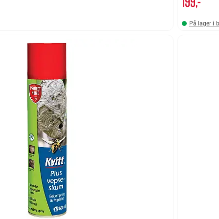
199,-
På lager i 