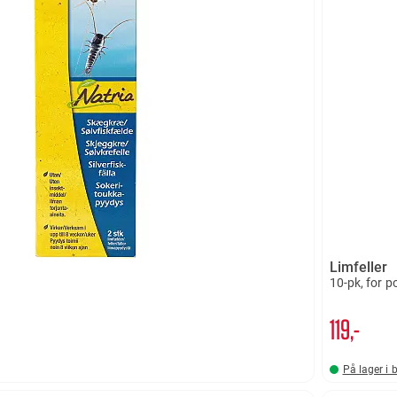
Limfeller
10-pk, for po
119,-
På lager i 