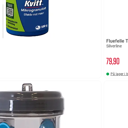
Fluefelle 
Silverline
79
90
På lager i 