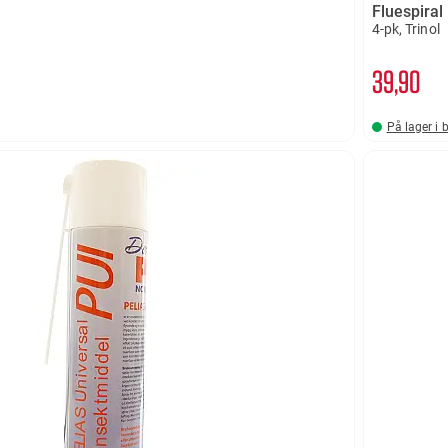
Fluespiral
4-pk, Trinol
39
90
På lager i 