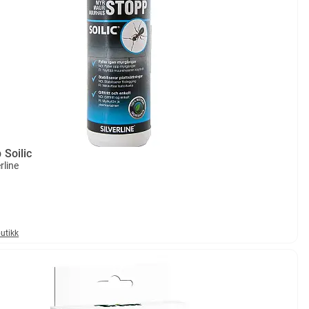
 Soilic
rline
butikk