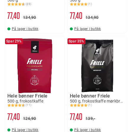
(20)
(1)
Karakter:
4.6 av 5 mulige
Karakter:
5.0 av 5 mulige
77
40
77
40
134
90
134
90
På lager i butikk
På lager i butikk
Spar 29%
Spar 35%
Hele bønner Friele
Hele bønner Friele
500 g, frokostkaffe
500 g, frokostkaffe mørkbrent
(11)
(1)
Karakter:
4.9 av 5 mulige
Karakter:
5.0 av 5 mulige
77
40
77
40
126
90
139,-
På lager i butikk
På lager i butikk