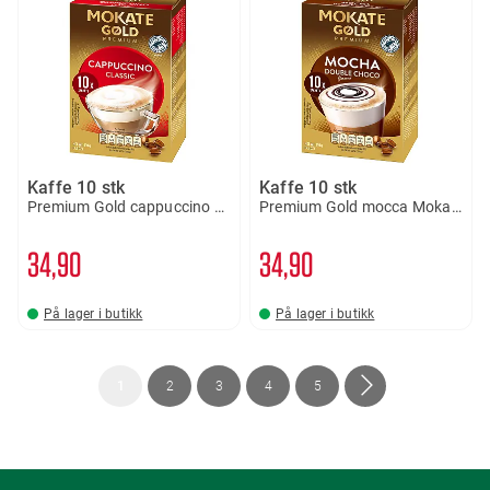
Kaffe 10 stk
Kaffe 10 stk
Premium Gold cappuccino Mokate
Premium Gold mocca Mokate
34
90
34
90
På lager i butikk
På lager i butikk
Side
You're
Side
Side
Side
Side
Side
Neste
1
2
3
4
5
currently
reading
page