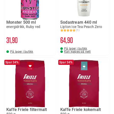
Monster 500 ml
Sodastream 440 ml
energidrikk, Ruby red
Lipton Ice Tea Peach Zero
(1)
Karakter:
5.0 av 5 mulige
31
90
64
90
På lager i butikk
På lager i butikk
Kan kjøpes på nett
Spar 34%
Spar 34%
Kaffe Friele filtermalt
Kaffe Friele kokemalt
500 g
500 g