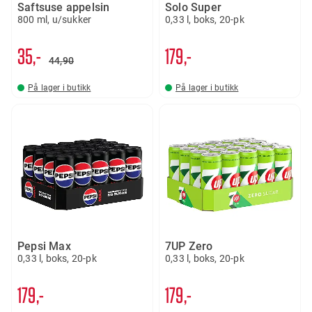
Saftsuse appelsin
Solo Super
800 ml, u/sukker
0,33 l, boks, 20-pk
35,-
179,-
44
90
På lager i butikk
På lager i butikk
Pepsi Max
7UP Zero
0,33 l, boks, 20-pk
0,33 l, boks, 20-pk
179,-
179,-