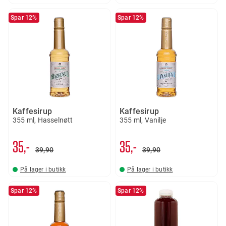
Spar 12%
Spar 12%
Kaffesirup
Kaffesirup
355 ml, Hasselnøtt
355 ml, Vanilje
35,-
35,-
39
90
39
90
På lager i butikk
På lager i butikk
Spar 12%
Spar 12%