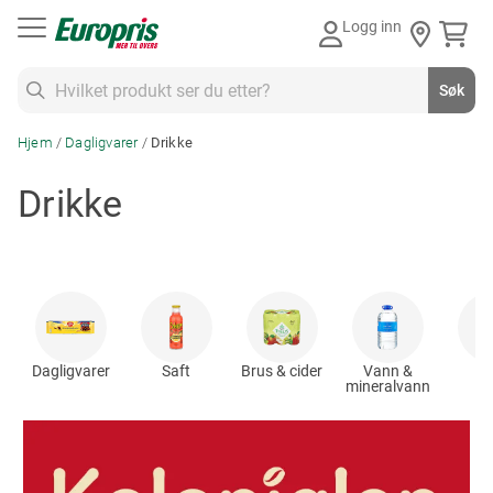
Gå
Logg inn
til
innhold
Søk
Søk
Hjem
Dagligvarer
Drikke
Drikke
Dagligvarer
Saft
Brus & cider
Vann &
Ka
mineralvann