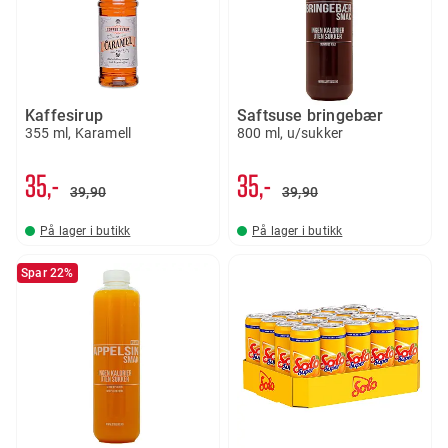
Kaffesirup
Saftsuse bringebær
355 ml, Karamell
800 ml, u/sukker
35,-
35,-
39
90
39
90
På lager i butikk
På lager i butikk
Spar 22%