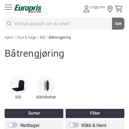
Gå
Logg inn
til
innhold
Søk
Søk
Hjem
Hus & hage
Båt
Båtrengjøring
Båtrengjøring
Båt
Båttilbehør
Sorter
Filter
Nettlager
Klikk & Hent