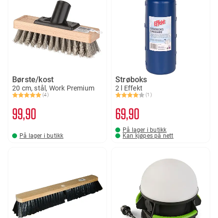
Børste/kost
Strøboks
20 cm, stål, Work Premium
2 l Effekt
(4)
(1)
Karakter:
5.0 av 5 mulige
Karakter:
4.0 av 5 mulige
99
90
69
90
På lager i butikk
På lager i butikk
Kan kjøpes på nett