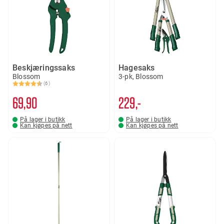
Beskjæringssaks
Hagesaks
Blossom
3-pk, Blossom
(6)
Karakter:
4.8 av 5 mulige
69
90
229,-
På lager i butikk
På lager i butikk
Kan kjøpes på nett
Kan kjøpes på nett