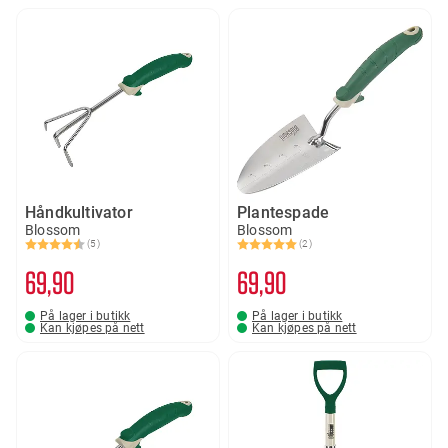
Håndkultivator
Plantespade
Blossom
Blossom
(5)
(2)
Karakter:
4.4 av 5 mulige
Karakter:
5.0 av 5 mulige
69
90
69
90
På lager i butikk
På lager i butikk
Kan kjøpes på nett
Kan kjøpes på nett