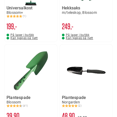
Universalkost
Hekksaks
Blossom+
m/teleskop, Blossom
(1)
Karakter:
5.0 av 5 mulige
199,-
249,-
På lager i butikk
På lager i butikk
Kan kjøpes på nett
Kan kjøpes på nett
Plantespade
Plantespade
Blossom
Norgarden
(41)
(2)
Karakter:
4.5 av 5 mulige
Karakter:
5.0 av 5 mulige
39
90
48
90