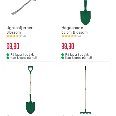
Ugressfjerner
Hagespade
Blossom
68 cm, Blossom
(4)
(4)
Karakter:
4.5 av 5 mulige
Karakter:
4.5 av 5 mulige
69
90
99
90
På lager i butikk
På lager i butikk
Kan kjøpes på nett
Kan kjøpes på nett