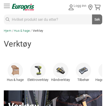
Gå
Logg inn
til
innhold
Søk
Søk
Hjem
Hus & hage
Verktøy
Verktøy
Hus & hage
Elektroverktøy
Håndverktøy
Tilbehør
Hagema