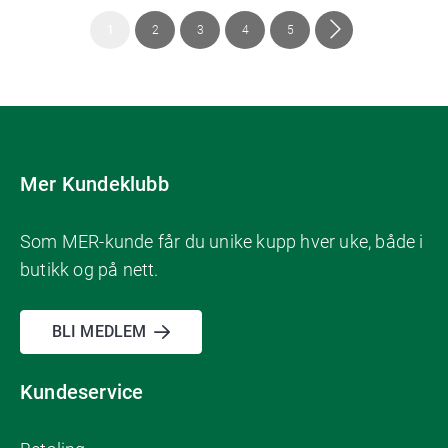
Side
You're
Side
Side
Side
Side
Side
Neste
1
2
3
4
5
currently
reading
page
Mer Kundeklubb
Som MER-kunde får du unike kupp hver uke, både i
butikk og på nett.
BLI MEDLEM
Kundeservice