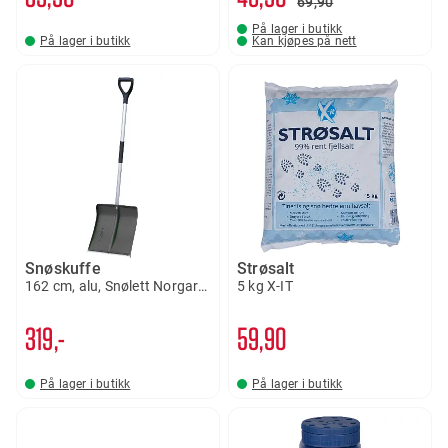
69
90
På lager i butikk
På lager i butikk
Kan kjøpes på nett
Snøskuffe
Strøsalt
162 cm, alu, Snølett Norgarden
5 kg X-IT
319,-
59
90
På lager i butikk
På lager i butikk