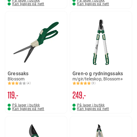
På lager i butikk
På lager i butikk
Kan kjøpes på nett
Kan kjøpes på nett
Gressaks
Gren-o g rydningssaks
Blossom
m/gir/teleskop, Blossom+
(4)
(3)
Karakter:
3.0 av 5 mulige
Karakter:
5.0 av 5 mulige
119,-
249,-
På lager i butikk
På lager i butikk
Kan kjøpes på nett
Kan kjøpes på nett