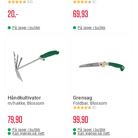
(22)
(2)
Karakter:
4.4 av 5 mulige
Karakter:
4.0 av 5 mulige
20,-
69
93
På lager i butikk
På lager i butikk
Håndkultivator
Grensag
m/hakke, Blossom
Foldbar, Blossom
(2)
Karakter:
4.5 av 5 mulige
79
90
99
90
På lager i butikk
På lager i butikk
Kan kjøpes på nett
Kan kjøpes på nett