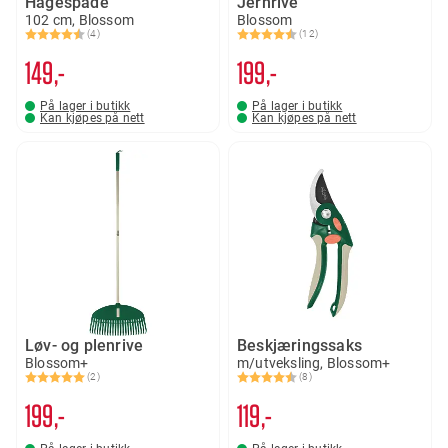
Hagespade
Jernrive
102 cm, Blossom
Blossom
(4)
(12)
Karakter:
4.8 av 5 mulige
Karakter:
4.8 av 5 mulige
149,-
199,-
På lager i butikk
På lager i butikk
Kan kjøpes på nett
Kan kjøpes på nett
Løv- og plenrive
Beskjæringssaks
Blossom+
m/utveksling, Blossom+
(2)
(8)
Karakter:
5.0 av 5 mulige
Karakter:
4.9 av 5 mulige
199,-
119,-