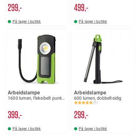
299,-
499,-
På lager i butikk
På lager i butikk
Arbeidslampe
Arbeidslampe
1600 lumen, fleksibelt punktlys
600 lumen, dobbeltsidig
(1)
Karakter:
5.0 av 5 mulige
399,-
299,-
På lager i butikk
På lager i butikk