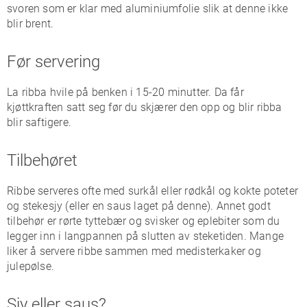
svoren som er klar med aluminiumfolie slik at denne ikke
blir brent.
Før servering
La ribba hvile på benken i 15-20 minutter. Da får
kjøttkraften satt seg før du skjærer den opp og blir ribba
blir saftigere.
Tilbehøret
Ribbe serveres ofte med surkål eller rødkål og kokte poteter
og stekesjy (eller en saus laget på denne). Annet godt
tilbehør er rørte tyttebær og svisker og eplebiter som du
legger inn i langpannen på slutten av steketiden. Mange
liker å servere ribbe sammen med medisterkaker og
julepølse.
Sjy eller saus?