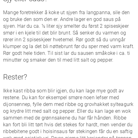
Mange foretrekker å koke ut sjyen fra langpanna, sile den
og bruke den som den er. Andre lager en god saus på
sjyen. Har du ca. ½ liter sjy smelter du først 2 spiseskjeer
smør i en kjele til det blir brunt. Så senker du varmen og
rører inn 2 spiseskjeer hvetemel. Rør godt så du unngår
klumper og la det bli nøttebrunt før du sper med varm kraft.
Rør godt hele tiden. Til sist lar du sausen småkoke i ca. ti
minutter og smaker den til med litt salt og pepper.
Rester?
Ikke kast ribba som blir igjen, du kan lage mye godt av
restene. Du kan for eksempel smøre noen lefser med
dijonsennep, fylle dem med ribbe og grovhakket sylteagurk
og krydre litt med salt og pepper. Eller du kan lage en wok
sammen med de grønnsakene du har får hånden. Ribbe
kan fort bli litt tørt hvis det stekes for hardt, men vender du
ribbebitene godt i hoisinsaus før stekingen får du en saftig