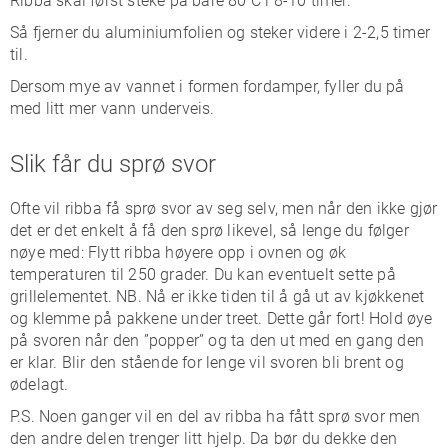
Ribba skal først steke på bare 80 C i 8-10 timer.
Så fjerner du aluminiumfolien og steker videre i 2-2,5 timer
til.
Dersom mye av vannet i formen fordamper, fyller du på
med litt mer vann underveis.
Slik får du sprø svor
Ofte vil ribba få sprø svor av seg selv, men når den ikke gjør
det er det enkelt å få den sprø likevel, så lenge du følger
nøye med: Flytt ribba høyere opp i ovnen og øk
temperaturen til 250 grader. Du kan eventuelt sette på
grillelementet. NB. Nå er ikke tiden til å gå ut av kjøkkenet
og klemme på pakkene under treet. Dette går fort! Hold øye
på svoren når den ”popper” og ta den ut med en gang den
er klar. Blir den stående for lenge vil svoren bli brent og
ødelagt.
P.S. Noen ganger vil en del av ribba ha fått sprø svor men
den andre delen trenger litt hjelp. Da bør du dekke den