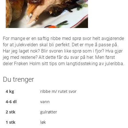
For mange er en saftig ribbe med sprø svor helt avgjørende
for at julekvelden skal bli perfekt. Det er mye å passe på.
Har jeg laget nok? Blir svoren like sprø som i fjor? Hva gjør
jeg med restene? Alt dette får du svar på her. Men først
deler Frøken Holm sitt tips om langtidssteking av juleribba.
Du trenger
4 kg
ribbe m/ rutet svor
4-6 dl
vann
2 stk
gulrøtter
1 stk
løk