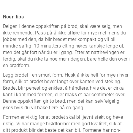
Noen tips
Deigen i denne oppskriften på brød, skal være seig, men
ikke rennende. Pass på å ikke tilføre for mye mel mens du
jobber med den, da blir brødet mer kompakt og vil bli
mindre saftig. 10 minutters elting høres kanskje lenge ut,
men det går fort når du er i gang. Etter at natthevingen er
ferdig, skal du ikke ta noe mer i deigen, bare helle den over i
en brødform.
Legg brødet i en smurt form. Husk å ikke hell for mye i hver
form, slik at brødet hever langt over kanten ved steking.
Brødet blir penest og enklest å håndtere, hvis det er cirka
kant i kant med formen, eller maks et par centimeter over.
Denne oppskriften gir to brød, men det kan selvfølgelig
økes hvis du vil bake flere på en gang.
Formen er viktig for at brødet skal bli jevnt stekt og heve
riktig. Vi har mange brødformer med god kvalitet, slik at
ditt produkt blir det beste det kan bli. Formene har non-