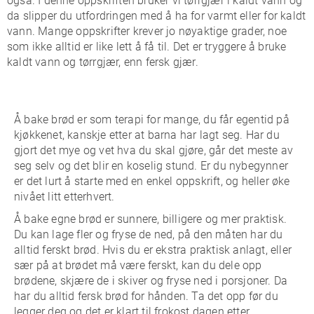
også. I denne oppskriften bruker vi tørrgjær i kaldt vann og
da slipper du utfordringen med å ha for varmt eller for kaldt
vann. Mange oppskrifter krever jo nøyaktige grader, noe
som ikke alltid er like lett å få til. Det er tryggere å bruke
kaldt vann og tørrgjær, enn fersk gjær.
Å bake brød er som terapi for mange, du får egentid på
kjøkkenet, kanskje etter at barna har lagt seg. Har du
gjort det mye og vet hva du skal gjøre, går det meste av
seg selv og det blir en koselig stund. Er du nybegynner
er det lurt å starte med en enkel oppskrift, og heller øke
nivået litt etterhvert.
Å bake egne brød er sunnere, billigere og mer praktisk.
Du kan lage fler og fryse de ned, på den måten har du
alltid ferskt brød. Hvis du er ekstra praktisk anlagt, eller
sær på at brødet må være ferskt, kan du dele opp
brødene, skjære de i skiver og fryse ned i porsjoner. Da
har du alltid fersk brød for hånden. Ta det opp før du
legger deg og det er klart til frokost dagen etter.