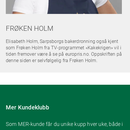
FRØKEN HOLM
Elisabeth Holm, Sarpsborgs bakerdronning også kjent
som Frøken Holm fra TV-programmet «Kakekrigen» vil i
tiden fremover være å se på europris.no. Oppskriften på
denne siden er selvfølgelig fra Frøken Holm.
Mer Kundeklubb
Som MER-kunde får du unike kupp hver uke, både i