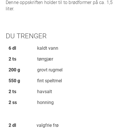
Denne oppskriften holder til to brødformer på ca. 1,5
liter.
DU TRENGER
6 dl
kaldt vann
2 ts
tørrgjær
200 g
grovt rugmel
550 g
fint speltmel
2 ts
havsalt
2 ss
honning
2 dl
valgfrie frø