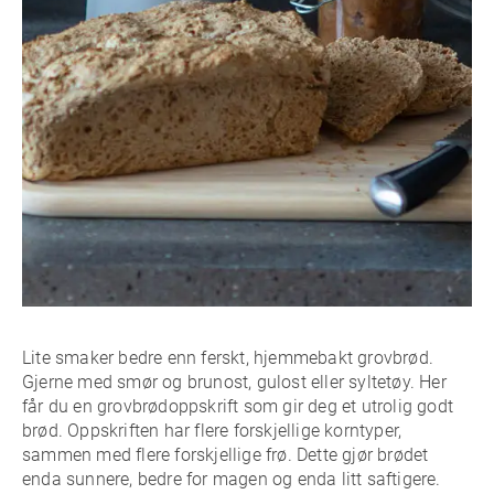
Lite smaker bedre enn ferskt, hjemmebakt grovbrød.
Gjerne med smør og brunost, gulost eller syltetøy. Her
får du en grovbrødoppskrift som gir deg et utrolig godt
brød. Oppskriften har flere forskjellige korntyper,
sammen med flere forskjellige frø. Dette gjør brødet
enda sunnere, bedre for magen og enda litt saftigere.