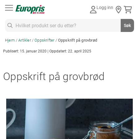
Gå
Logg inn
til
innhold
Søk
Søk
Hjem
Artikler
Oppskrifter
Oppskrift på grovbrød
Publisert: 15. januar 2020 | Oppdatert: 22. april 2025
Oppskrift på grovbrød