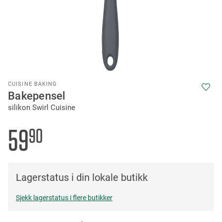
Skip
CUISINE BAKING
to
Bakepensel
the
silikon Swirl Cuisine
beginning
of
the
59
90
images
gallery
Lagerstatus i din lokale butikk
Sjekk lagerstatus i flere butikker