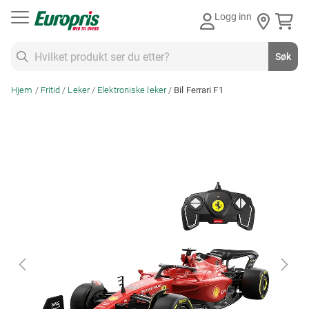
Gå
Logg inn
til
innhold
Søk
Søk
Hjem
Fritid
Leker
Elektroniske leker
Bil Ferrari F1
Skip
to
the
end
of
the
images
gallery