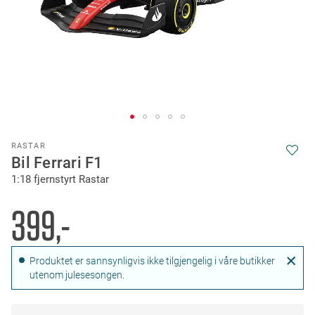
Skip
RASTAR
to
Bil Ferrari F1
the
1:18 fjernstyrt Rastar
beginning
of
the
399,-
images
gallery
Produktet er sannsynligvis ikke tilgjengelig i våre butikker
utenom julesesongen.