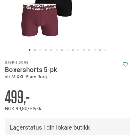
Skip
BJØRN BORG
to
Boxershorts 5-pk
the
str M-XXL Bjørn Borg
beginning
of
the
499,-
images
gallery
NOK
99
80
/Stykk
Lagerstatus i din lokale butikk