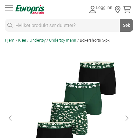
Gå
Logg inn
til
innhold
Søk
Søk
Hjem
Klær
Undertøy
Undertøy mann
Boxershorts 5-pk
Skip
to
the
end
of
the
images
gallery