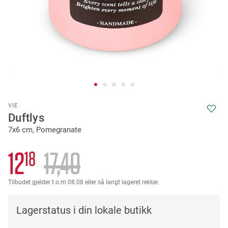
Skip
VIE
to
Duftlys
the
7x6 cm, Pomegranate
beginning
of
the
12
17
40
18
images
gallery
Tilbudet gjelder t.o.m 08.08 eller så langt lageret rekker.
Lagerstatus i din lokale butikk