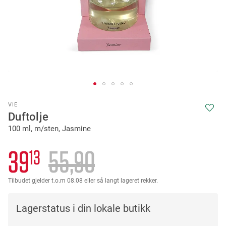
Skip
VIE
to
Duftolje
the
100 ml, m/sten, Jasmine
beginning
of
the
39
55
90
13
images
gallery
Tilbudet gjelder t.o.m 08.08 eller så langt lageret rekker.
Lagerstatus i din lokale butikk