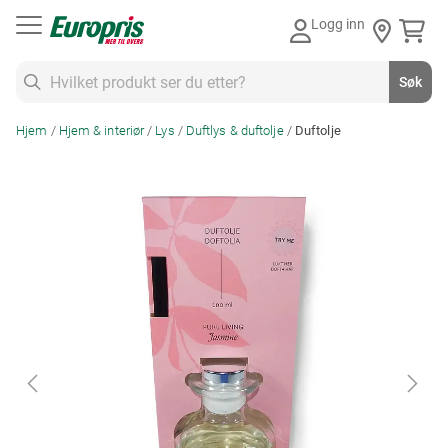
Gå
Spar 29%
Logg inn
til
innhold
Søk
Søk
Hjem
Hjem & interiør
Lys
Duftlys & duftolje
Duftolje
Skip
to
the
end
of
the
images
gallery