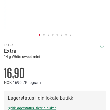
Skip
EXTRA
to
Extra
the
14 g White sweet mint
beginning
of
the
16,90
images
gallery
NOK
1690,-
/Kilogram
Lagerstatus i din lokale butikk
Sjekk lagerstatus i flere butikker