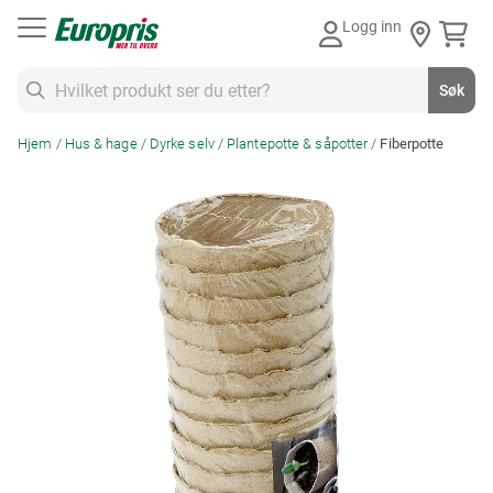
Gå
Logg inn
til
innhold
Søk
Søk
Hjem
Hus & hage
Dyrke selv
Plantepotte & såpotter
Fiberpotte
Skip
to
the
end
of
the
images
gallery