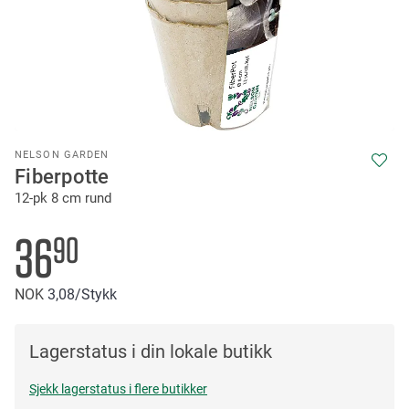
Skip
NELSON GARDEN
to
Fiberpotte
the
12-pk 8 cm rund
beginning
of
the
36
90
images
gallery
NOK
3
08
/Stykk
Lagerstatus i din lokale butikk
Sjekk lagerstatus i flere butikker