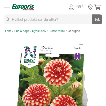
Gå
Logg inn
til
innhold
Søk
Søk
Hjem
Hus & hage
Dyrke selv
Blomsterløk
Georgine
Skip
to
the
end
of
the
images
gallery