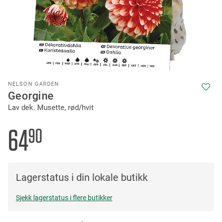
Skip
NELSON GARDEN
to
Georgine
the
Lav dek. Musette, rød/hvit
beginning
of
the
64
90
images
gallery
Lagerstatus i din lokale butikk
Sjekk lagerstatus i flere butikker