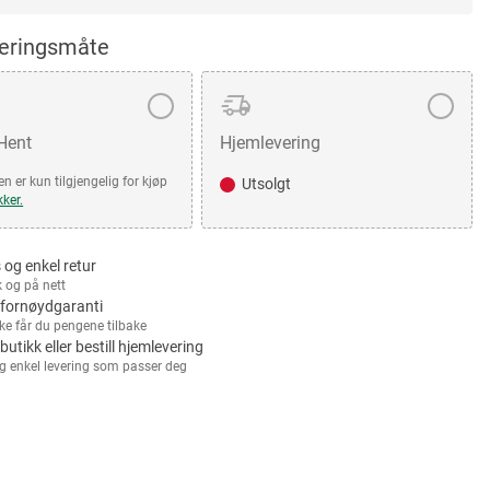
veringsmåte
 Hent
Hjemlevering
n er kun tilgjengelig for kjøp
Utsolgt
kker.
 og enkel retur
k og på nett
fornøydgaranti
kke får du pengene tilbake
 butikk eller bestill hjemlevering
g enkel levering som passer deg