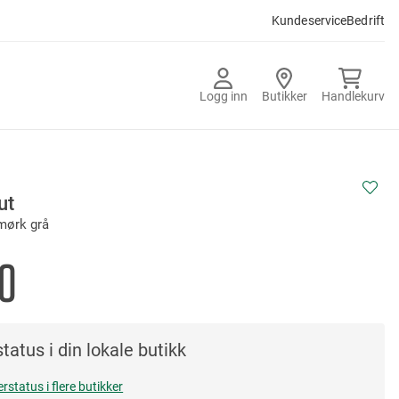
Kundeservice
Bedrift
Logg inn
Butikker
Handlekurv
ut
mørk grå
0
tatus i din lokale butikk
erstatus i flere butikker