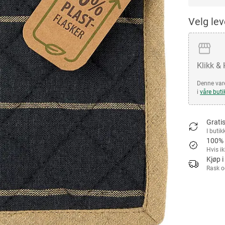
Velg le
Klikk &
Denne vare
i
våre buti
Gratis
I butik
100% 
Hvis i
Kjøp i
Rask o