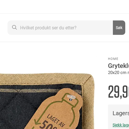
Søk
Søk
HOME
Grytekl
20x20 cm 
29,9
Lagers
Sjekk lag