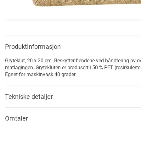
Skip
to
the
beginning
Produktinformasjon
of
the
Gryteklut, 20 x 20 cm. Beskytter hendene ved håndtering av ovn
images
matlagingen. Grytekluten er produsert i 50 % PET (resirkulerte
gallery
Egnet for maskinvask 40 grader.
Tekniske detaljer
Omtaler